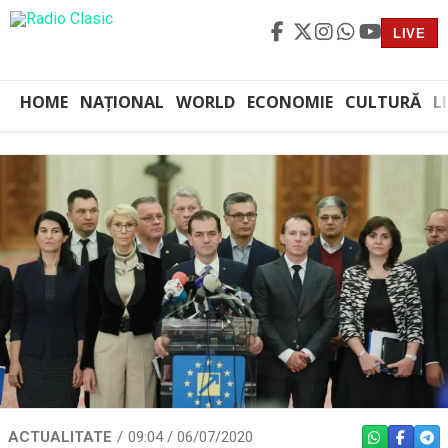
LIVE
HOME
NAȚIONAL
WORLD
ECONOMIE
CULTURĂ
L
ACTUALITATE
09:04 / 06/07/2020
WHATSAPP
FACEBO
TEL