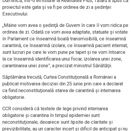
Duminică, într-o emisiune la Realitatea Plus, Tătaru a spus că
proiectul este gata şi va fi pe ordinea de zi a şedinţei
Executivului.
„Mâine vom avea o şedinţă de Guvern în care îl vom ridica pe
ordinea de zi. Odată ce vom avea adaptate, statuate şi votate
în Parlament ce înseamnă boală transmisibilă, ce înseamnă
carantină, ce înseamnă izolare, ce înseamnă pacient internat,
sunt lucruri pe care le vom pune pe tapet şi ne vom întoarce
la ce înseamnă identificarea unui focar, izolarea unei zone,
carantinarea unei zone”, a precizat ministrul Sănătăţii.
Săptămâna trecută, Curtea Constituţională a României a
publicat motivarea deciziei din 25 iunie prin care a declarat
ca fiind neconstituţională starea de carantină şi internarea
obligatorie.
CCR consideră că textele de lege privind internarea
obligatorie şi carantina în timpul epidemiei sunt
neconstituţionale, deoarece sunt lipsite de claritate şi
previzibilitate, au un caracter incert şi dificil de anticipat şi nu