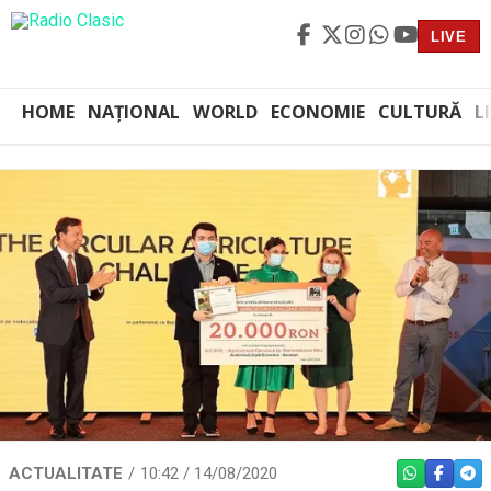
LIVE
HOME
NAȚIONAL
WORLD
ECONOMIE
CULTURĂ
L
ACTUALITATE
10:42 / 14/08/2020
WHATSAPP
FACEBO
TEL