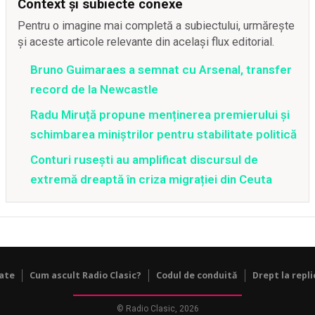
Context și subiecte conexe
Pentru o imagine mai completă a subiectului, urmărește
și aceste articole relevante din același flux editorial.
Bruno Guimaraes a semnat cu Arsenal, transfer
record de la Newcastle
Radu Miruță propune menținerea premierului și
schimbarea miniștrilor pentru stabilitate politică
Conturi rusești au amplificat discursul de
extremă dreaptă în criza migrației din Ceuta
tate
Cum ascult Radio Clasic?
Codul de conduită
Drept la repli
© Radio Clasic, 2026