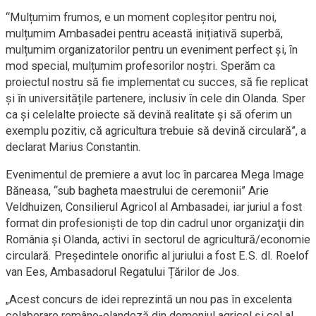
“Mulțumim frumos, e un moment copleșitor pentru noi,
mulțumim Ambasadei pentru această inițiativă superbă,
mulțumim organizatorilor pentru un eveniment perfect și, ȋn
mod special, mulțumim profesorilor noștri. Sperăm ca
proiectul nostru să fie implementat cu succes, să fie replicat
și ȋn universitățile partenere, inclusiv ȋn cele din Olanda. Sper
ca și celelalte proiecte să devină realitate și să oferim un
exemplu pozitiv, că agricultura trebuie să devină circulară”, a
declarat Marius Constantin.
Evenimentul de premiere a avut loc ȋn parcarea Mega Image
Băneasa, “sub bagheta maestrului de ceremonii” Arie
Veldhuizen, Consilierul Agricol al Ambasadei, iar juriul a fost
format din profesionişti de top din cadrul unor organizaţii din
România şi Olanda, activi în sectorul de agricultură/economie
circulară. Președintele onorific al juriului a fost E.S. dl. Roelof
van Ees, Ambasadorul Regatului Țărilor de Jos.
„Acest concurs de idei reprezintă un nou pas în excelenta
colaborare româno-olandeză din domeniul agricol și cel al