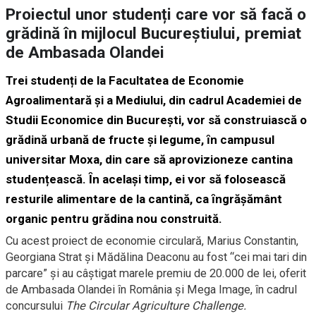
Proiectul unor studenți care vor să facă o
grădină în mijlocul Bucureștiului, premiat
de Ambasada Olandei
Trei studenți de la Facultatea de Economie
Agroalimentară şi a Mediului, din cadrul Academiei de
Studii Economice din Bucureşti, vor să construiască o
grădină urbană de fructe și legume, ȋn campusul
universitar Moxa, din care să aprovizioneze cantina
studențească. Ȋn același timp, ei vor să folosească
resturile alimentare de la cantină, ca ȋngrășământ
organic pentru grădina nou construită.
Cu acest proiect de economie circulară, Marius Constantin,
Georgiana Strat și Mădălina Deaconu au fost “cei mai tari din
parcare” și au câștigat marele premiu de 20.000 de lei, oferit
de Ambasada Olandei ȋn România și Mega Image, ȋn cadrul
concursului
The Circular Agriculture Challenge.