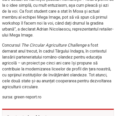
la o idee simplă, cu mult entuziasm, așa cum pleacă și azi
de la voi. Ca fost student care a stat ȋn Moxa și actual
membru al echipei Mega Image, pot să vă spun că primul
workshop ȋl facem noi la voi, când dați drumul la gradina
urbană”, a declarat Adrian Nicolaescu, reprezentantul retailer-
ului Mega Image.
Concursul
The Circular Agriculture Challenge
a fost
demarat anul trecut, ȋn cadrul Târgului Indagra, ȋn contextul
lansării parteneriatului româno-olandez pentru educaţia
agricolă – un proiect pe cinci ani care îşi propune să
contribuie la modernizarea liceelor de profil din țara noastră,
cu sprijinul instituţiilor de învăţământ olandeze. Tot atunci,
cele două state și-au anunțat cooperarea pentru dezvoltarea
agriculturii circulare.
sursa: green-report.ro