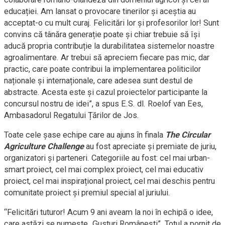
educației. Am lansat o provocare tinerilor și aceștia au
acceptat-o cu mult curaj. Felicitări lor și profesorilor lor! Sunt
convins că tânăra generație poate și chiar trebuie să își
aducă propria contribuție la durabilitatea sistemelor noastre
agroalimentare. Ar trebui să apreciem fiecare pas mic, dar
practic, care poate contribui la implementarea politicilor
naționale și internaționale, care adesea sunt destul de
abstracte. Acesta este și cazul proiectelor participante la
concursul nostru de idei”, a spus E.S. dl. Roelof van Ees,
Ambasadorul Regatului Țărilor de Jos.
Toate cele șase echipe care au ajuns ȋn finala
The Circular
Agriculture Challenge
au fost apreciate și premiate de juriu,
organizatori și parteneri. Categoriile au fost: cel mai urban-
smart proiect, cel mai complex proiect, cel mai educativ
proiect, cel mai inspirațional proiect, cel mai deschis pentru
comunitate proiect și premiul special al juriului.
“Felicitări tuturor! Acum 9 ani aveam la noi ȋn echipă o idee,
care astăzi se numește „Gusturi Românești”. Totul a pornit de