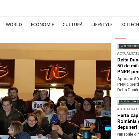
WORLD
ECONOMIE
CULTURĂ
LIFESTYLE
SCITECH
Sursă foto: Shutte
ACTUALITAT
Delta Dun
50 de mil
PNRR pen
esențiale
Aproape 50 
PNRR, pierdu
Delta Dunării
Sursă foto: Shutte
ACTUALITAT
Harta zăp
România c
depuneri 
Ninsorile di