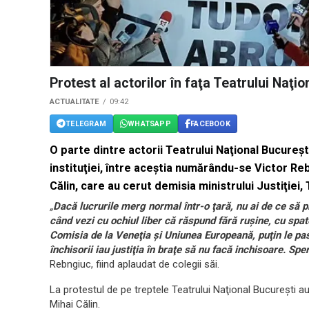
Protest al actorilor în faţa Teatrului Naţi
ACTUALITATE
09:42
TELEGRAM
WHATSAPP
FACEBOOK
O parte dintre actorii Teatrului Naţional Bucureşt
instituţiei, între aceştia numărându-se Victor Re
Călin, care au cerut demisia ministrului Justiţiei
„
Dacă lucrurile merg normal într-o ţară, nu ai de ce să p
când vezi cu ochiul liber că răspund fără ruşine, cu spate
Comisia de la Veneţia şi Uniunea Europeană, puţin le pasă.
închisorii iau justiţia în braţe să nu facă inchisoare. Sp
Rebngiuc, fiind aplaudat de colegii săi.
La protestul de pe treptele Teatrului Naţional Bucureşti au
Mihai Călin.