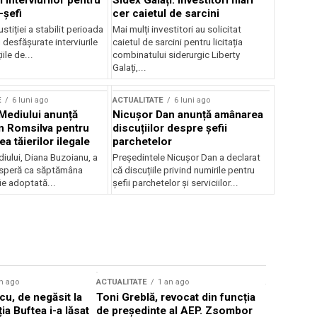
 interviurilor pentru
Sidex Galați: Investitori mari
-șefi
cer caietul de sarcini
stiției a stabilit perioada
Mai mulți investitori au solicitat
i desfășurate interviurile
caietul de sarcini pentru licitația
ile de...
combinatului siderurgic Liberty
Galați,...
E
6 luni ago
ACTUALITATE
6 luni ago
 Mediului anunță
Nicușor Dan anunță amânarea
n Romsilva pentru
discuțiilor despre șefii
 tăierilor ilegale
parchetelor
iului, Diana Buzoianu, a
Președintele Nicușor Dan a declarat
 speră ca săptămâna
că discuțiile privind numirile pentru
fie adoptată...
șefii parchetelor și serviciilor...
n ago
ACTUALITATE
1 an ago
ACTUALITATE
u, de negăsit la
Toni Greblă, revocat din funcția
Ilie Boloj
ția Buftea i-a lăsat
de președinte al AEP. Zsombor
alegerilor