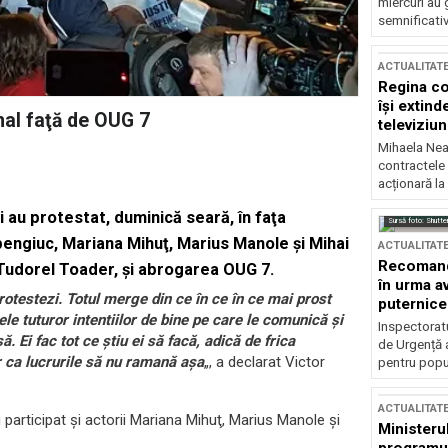
miercuri au 
semnificati
ACTUALITAT
Regina co
își extind
onal faţă de OUG 7
televiziun
Mihaela Nea
contractele 
acționară la
i au protestat, duminică seară, în faţa
Sursă foto: Shutte
bengiuc, Mariana Mihuţ, Marius Manole şi Mihai
ACTUALITAT
Recomandă
, Tudorel Toader, şi abrogarea OUG 7.
în urma av
rotestezi. Totul merge din ce în ce în ce mai prost
puternice
le tuturor intentiilor de bine pe care le comunică şi
Inspectoratu
 Ei fac tot ce ştiu ei să facă, adică de frica
de Urgență 
er ca lucrurile să nu ramană aşa
„, a declarat Victor
pentru popula
ACTUALITAT
 participat şi actorii Mariana Mihuţ, Marius Manole şi
Ministerul