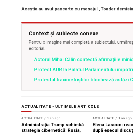
Aceştia au avut pancarte cu mesajul „Toader demisia”
Context și subiecte conexe
Pentru o imagine mai completă a subiectului, urmărește
editorial.
Actorul Mihai Călin contestă afirmațiile minis
Protest AUR la Palatul Parlamentului împotri
Protestul traximetriştilor blochează astăzi 
ACTUALITATE - ULTIMELE ARTICOLE
ACTUALITATE
1 an ago
ACTUALITATE
1 an ago
Administrația Trump schimbă
Elena Lasconi rea
strategia cibernetică: Rusia,
după eșecul discuți