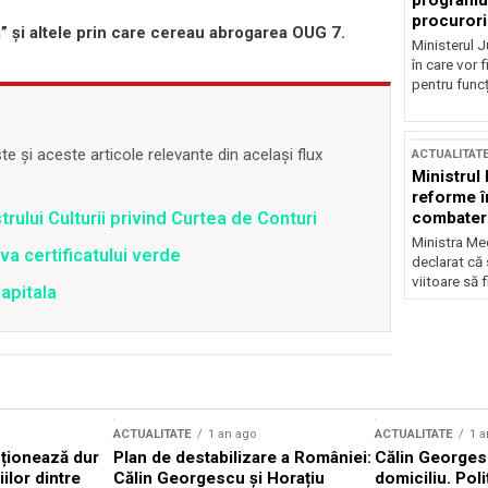
programul
procurori
 şi altele prin care cereau abrogarea OUG 7.
Ministerul Ju
în care vor f
pentru funcți
 și aceste articole relevante din același flux
ACTUALITAT
Ministrul
reforme î
combaterea
trului Culturii privind Curtea de Conturi
Ministra Med
va certificatului verde
declarat că
viitoare să 
Capitala
ACTUALITATE
1 an ago
ACTUALITATE
1 a
cționează dur
Plan de destabilizare a României:
Călin Georgesc
ilor dintre
Călin Georgescu și Horațiu
domiciliu. Poli