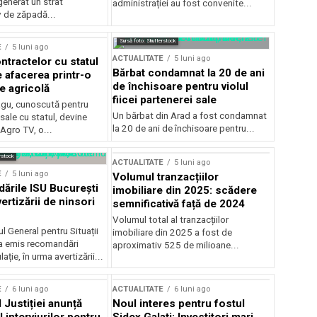
generat un strat
administrației au fost convenite...
v de zăpadă...
Sursă foto: Shutterstock
E
5 luni ago
ACTUALITATE
5 luni ago
ntractelor cu statul
Bărbat condamnat la 20 de ani
e afacerea printr-o
de închisoare pentru violul
e agricolă
fiicei partenerei sale
gu, cunoscută pentru
Un bărbat din Arad a fost condamnat
sale cu statul, devine
la 20 de ani de închisoare pentru...
 Agro TV, o...
rstock
ACTUALITATE
5 luni ago
E
5 luni ago
Volumul tranzacțiilor
rile ISU București
imobiliare din 2025: scădere
ertizării de ninsori
semnificativă față de 2024
Volumul total al tranzacțiilor
l General pentru Situații
imobiliare din 2025 a fost de
a emis recomandări
aproximativ 525 de milioane...
ție, în urma avertizării...
E
6 luni ago
ACTUALITATE
6 luni ago
 Justiției anunță
Noul interes pentru fostul