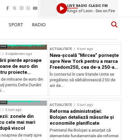
LIVE RADIO CLASIC FM
Kings of Leon - Sex on Fire
SPORT
RADIO
rstock
ACTUALITATE
4 luni ago
E
3 săptămâni ago
Nava-școală “Mircea” pornește
ării pierde aproape
spre New York pentru a marca
ioane de euro din
Freedom250, cea de-a 250-a
tru proiecte
aniversare a Statelor Unite
În contextul în care Statele Unite se
de milioane de euro din
pregătesc să sărbătorească 250 de
ți pentru Delta Dunării
ani de...
...
rstock
ACTUALITATE
5 luni ago
E
5 luni ago
Reforma administrației:
ezii: zonele din
Bolojan detaliază măsurile și
u cele mai mari
economiile planificate
după viscol
Premierul Ilie Bolojan a anunțat că
n noaptea de marți spre
elementele fundamentale ale reformei