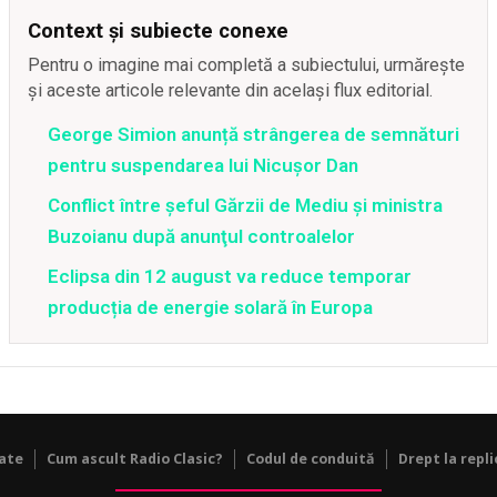
Context și subiecte conexe
Pentru o imagine mai completă a subiectului, urmărește
și aceste articole relevante din același flux editorial.
George Simion anunță strângerea de semnături
pentru suspendarea lui Nicușor Dan
Conflict între şeful Gărzii de Mediu şi ministra
Buzoianu după anunţul controalelor
Eclipsa din 12 august va reduce temporar
producția de energie solară în Europa
tate
Cum ascult Radio Clasic?
Codul de conduită
Drept la repli