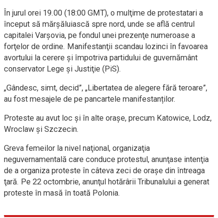
În jurul orei 19.00 (18:00 GMT), o mulţime de protestatari a
început să mărşăluiască spre nord, unde se află centrul
capitalei Varşovia, pe fondul unei prezenţe numeroase a
forţelor de ordine. Manifestanţii scandau lozinci în favoarea
avortului la cerere şi împotriva partidului de guvernământ
conservator Lege şi Justiţie (PiS).
„Gândesc, simt, decid”, „Libertatea de alegere fără teroare”,
au fost mesajele de pe pancartele manifestanților.
Proteste au avut loc şi în alte oraşe, precum Katowice, Lodz,
Wroclaw şi Szczecin.
Greva femeilor la nivel naţional, organizaţia
neguvernamentală care conduce protestul, anunţase intenţia
de a organiza proteste în câteva zeci de oraşe din întreaga
ţară. Pe 22 octombrie, anunţul hotărârii Tribunalului a generat
proteste în masă în toată Polonia.