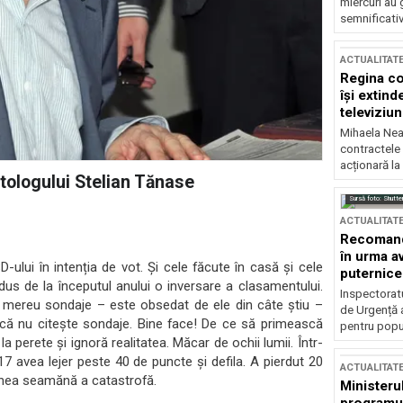
miercuri au 
semnificati
ACTUALITAT
Regina co
își extind
televiziun
Mihaela Nea
contractele 
acționară la
itologului Stelian Tănase
Sursă foto: Shutte
ACTUALITAT
Recomandă
în urma av
ului în intenția de vot. Și cele făcute în casă și cele
puternice
dus de la începutul anului o inversare a clasamentului.
Inspectoratu
 mereu sondaje – este obsedat de ele din câte știu –
de Urgență 
 că nu citește sondaje. Bine face! De ce să primească
pentru popula
a perete și ignoră realitatea. Măcar de ochii lumii. Într-
17 avea lejer peste 40 de puncte și defila. A pierdut 20
ACTUALITAT
gnea seamănă a catastrofă.
Ministerul