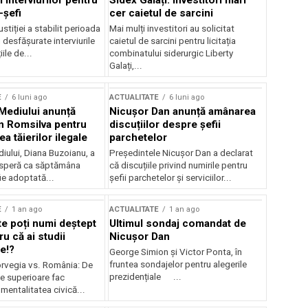
 interviurilor pentru
Sidex Galați: Investitori mari
-șefi
cer caietul de sarcini
stiției a stabilit perioada
Mai mulți investitori au solicitat
i desfășurate interviurile
caietul de sarcini pentru licitația
ile de...
combinatului siderurgic Liberty
Galați,...
E
6 luni ago
ACTUALITATE
6 luni ago
 Mediului anunță
Nicușor Dan anunță amânarea
n Romsilva pentru
discuțiilor despre șefii
 tăierilor ilegale
parchetelor
iului, Diana Buzoianu, a
Președintele Nicușor Dan a declarat
 speră ca săptămâna
că discuțiile privind numirile pentru
fie adoptată...
șefii parchetelor și serviciilor...
E
1 an ago
ACTUALITATE
1 an ago
te poți numi deștept
Ultimul sondaj comandat de
u că ai studii
Nicușor Dan
e!?
George Simion și Victor Ponta, în
fruntea sondajelor pentru alegerile
rvegia vs. România: De
prezidențiale ...
le superioare fac
 mentalitatea civică...