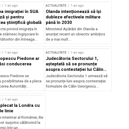
E
1 an ago
ACTUALITATE
1 an ago
a imigrației în SUA
Olanda intenționează să își
ză și pentru
dubleze efectivele militare
a științifică globală
până în 2030
cte privind imigrația în
Ministerul Apărării din Olanda a
e stârnesc îngrijorare în
anunțat recent un obiectiv ambițios
tătorilor din întreaga...
de a mai mult...
E
1 an ago
ACTUALITATE
1 an ago
Popescu Piedone ar
Judecătoria Sectorului 1,
ăsi conducerea
așteptată să se pronunțe
asupra contestației lui Călin
Georgescu privind controlul
pescu Piedone se
Judecătoria Sectorului 1 urmează să
judiciar
 posibilitatea de a pleca
se pronunțe luni asupra contestației
erea Autorității...
formulate de Călin Georgescu...
E
1 an ago
 plecat la Londra cu
e linie
 interimar al României, Ilie
ost surprins călătorind la
ic într-un...