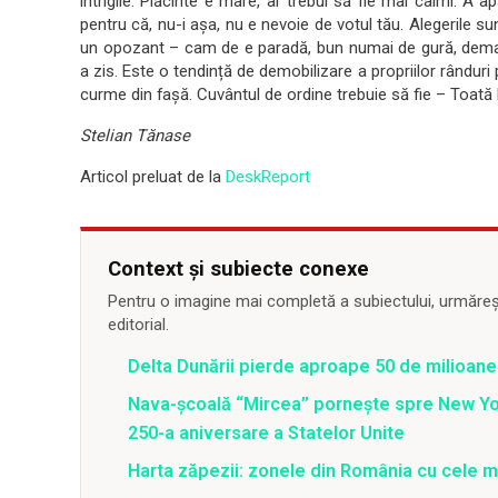
intrigile. Plăcinte e mare, ar trebui să fie mai calmi. A
pentru că, nu-i așa, nu e nevoie de votul tău. Alegerile 
un opozant – cam de e paradă, bun numai de gură, demagog
a zis. Este o tendință de demobilizare a propriilor rânduri 
curme din fașă. Cuvântul de ordine trebuie să fie – Toată
Stelian Tănase
Articol preluat de la
DeskReport
Context și subiecte conexe
Pentru o imagine mai completă a subiectului, urmărește
editorial.
Delta Dunării pierde aproape 50 de milioane
Nava-școală “Mircea” pornește spre New Y
250-a aniversare a Statelor Unite
Harta zăpezii: zonele din România cu cele m