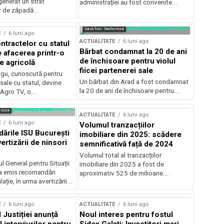
generat un strat
administrației au fost convenite...
v de zăpadă...
Sursă foto: Shutterstock
E
6 luni ago
ACTUALITATE
6 luni ago
ntractelor cu statul
Bărbat condamnat la 20 de ani
e afacerea printr-o
de închisoare pentru violul
e agricolă
fiicei partenerei sale
gu, cunoscută pentru
Un bărbat din Arad a fost condamnat
sale cu statul, devine
la 20 de ani de închisoare pentru...
 Agro TV, o...
rstock
ACTUALITATE
6 luni ago
E
6 luni ago
Volumul tranzacțiilor
rile ISU București
imobiliare din 2025: scădere
ertizării de ninsori
semnificativă față de 2024
Volumul total al tranzacțiilor
l General pentru Situații
imobiliare din 2025 a fost de
a emis recomandări
aproximativ 525 de milioane...
ție, în urma avertizării...
E
6 luni ago
ACTUALITATE
6 luni ago
 Justiției anunță
Noul interes pentru fostul