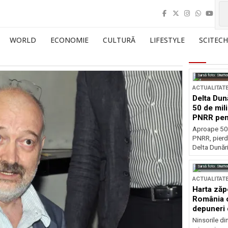
WORLD
ECONOMIE
CULTURĂ
LIFESTYLE
SCITECH
Sursă foto: Shutte
ACTUALITAT
Delta Dun
50 de mil
PNRR pen
esențiale
Aproape 50 
PNRR, pierdu
Delta Dunării
Sursă foto: Shutte
ACTUALITAT
Harta zăp
România c
depuneri 
Ninsorile di