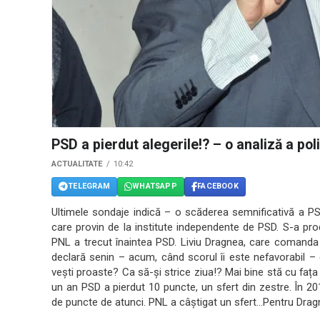
PSD a pierdut alegerile!? – o analiză a pol
ACTUALITATE
10:42
TELEGRAM
WHATSAPP
FACEBOOK
Ultimele sondaje indică – o scăderea semnificativă a PSD-
care provin de la institute independente de PSD. S-a pro
PNL a trecut înaintea PSD. Liviu Dragnea, care comanda
declară senin – acum, când scorul îi este nefavorabil –
vești proaste? Ca să-și strice ziua!? Mai bine stă cu fața l
un an PSD a pierdut 10 puncte, un sfert din zestre. În 20
de puncte de atunci. PNL a câștigat un sfert…Pentru Dra