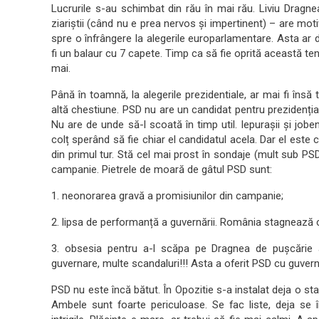
Lucrurile s-au schimbat din rău în mai rău. Liviu Dragn
ziariștii (când nu e prea nervos și impertinent) – are motiv
spre o înfrângere la alegerile europarlamentare. Asta ar du
fi un balaur cu 7 capete. Timp ca să fie oprită această t
mai.
Până în toamnă, la alegerile prezidentiale, ar mai fi însă
altă chestiune. PSD nu are un candidat pentru prezidențial
Nu are de unde să-l scoată în timp util. Iepurașii și j
colț sperând să fie chiar el candidatul acela. Dar el este 
din primul tur. Stă cel mai prost în sondaje (mult sub PSD
campanie. Pietrele de moară de gâtul PSD sunt:
1. neonorarea gravă a promisiunilor din campanie;
2. lipsa de performanță a guvernării. România stagnează co
3. obsesia pentru a-l scăpa pe Dragnea de pușcărie a 
guvernare, multe scandaluri!!! Asta a oferit PSD cu guver
PSD nu este încă bătut. În Opozitie s-a instalat deja o s
Ambele sunt foarte periculoase. Se fac liste, deja se împ