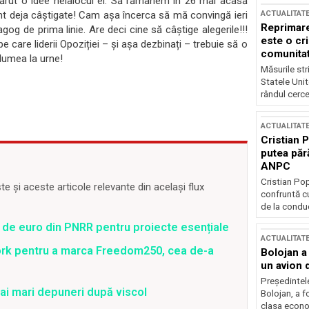
 apărut o idee nelalocul ei. Să rămânem în 26 mai acasă
sunt deja câștigate! Cam așa încerca să mă convingă ieri
ACTUALITAT
Reprimare
 de prima linie. Are deci cine să câștige alegerile!!!
este o cri
pe care liderii Opoziției – și așa dezbinați – trebuie să o
comunitate
 lumea la urne!
Măsurile stri
Statele Unit
rândul cerce
ACTUALITAT
Cristian 
putea păr
ANPC
Cristian Po
 și aceste articole relevante din același flux
confruntă cu
de la conduc
 de euro din PNRR pentru proiecte esențiale
ACTUALITAT
ork pentru a marca Freedom250, cea de-a
Bolojan a
un avion d
Președintele
ai mari depuneri după viscol
Bolojan, a f
clasa econom