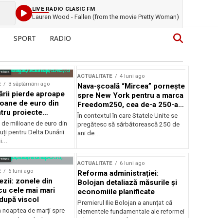
LIVE RADIO CLASIC FM
Lauren Wood - Fallen (from the movie Pretty Woman)
SPORT
RADIO
rstock
ACTUALITATE
4 luni ago
E
3 săptămâni ago
Nava-școală “Mircea” pornește
ării pierde aproape
spre New York pentru a marca
ioane de euro din
Freedom250, cea de-a 250-a
tru proiecte
aniversare a Statelor Unite
În contextul în care Statele Unite se
de milioane de euro din
pregătesc să sărbătorească 250 de
ți pentru Delta Dunării
ani de...
...
rstock
ACTUALITATE
6 luni ago
E
6 luni ago
Reforma administrației:
ezii: zonele din
Bolojan detaliază măsurile și
u cele mai mari
economiile planificate
după viscol
Premierul Ilie Bolojan a anunțat că
n noaptea de marți spre
elementele fundamentale ale reformei