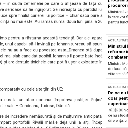
programul
ea – în ciuda zeflemelei pe care o afișează de față cu
procurori
e serioase să fie îngrijorat. Se îndreaptă cu partidul lui
Ministerul Ju
ce spre finalul carierei lui politice – chiar dacă pare a
în care vor f
endință nu mai este. Au rămas numai două luni pînă la 26
pentru funcți
 timp pentru a răsturna această tendință. Dar aici apare
ACTUALITAT
e, unul capabil să-l învingă pe Iohannis, vreau să spun.
Ministrul
obenele nu au a face cu povestea asta…Dragnea stă dupa
reforme î
cel mai slab candidat posibil. Iohannis îl poate bate încă
combaterea
) și are destule tinichele care pot fi ușor exploatate în
Ministra Med
declarat că
viitoare să 
ACTUALITAT
mparativ cu celelalte țări din UE;
De ce nu 
doar pentr
dus la un atac continuu împotriva justiției. Puțină
superioar
nele sale – Grindeanu, Tudose, Dăncilă.
🇳🇴🇷🇴 No
ce nu studii
tare de încredere nemăsurată și de mulțumire anticipată.
diferența, ci
art portofolii. Rivalii mârâie deja unii la alții. Încep