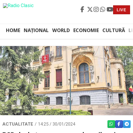
LIVE
HOME
NAȚIONAL
WORLD
ECONOMIE
CULTURĂ
L
ACTUALITATE
14:25 / 30/01/2024
WHATSAPP
FACEBO
TEL