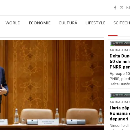
WORLD
ECONOMIE
CULTURĂ
LIFESTYLE
SCITECH
Sursă foto: Shutte
ACTUALITAT
Delta Dun
50 de mil
PNRR pen
esențiale
Aproape 50 
PNRR, pierdu
Delta Dunării
Sursă foto: Shutte
ACTUALITAT
Harta zăp
România c
depuneri 
Ninsorile di