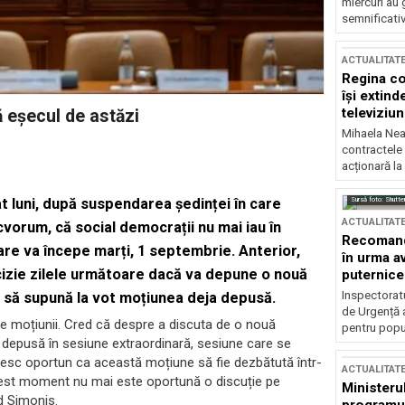
miercuri au 
semnificati
ACTUALITAT
Regina co
își extind
televiziun
 eșecul de astăzi
Mihaela Nea
contractele 
acționară la
Sursă foto: Shutte
at luni, după suspendarea ședinței în care
ACTUALITAT
vorum, că social democrații nu mai iau în
Recomandă
are va începe marți, 1 septembrie. Anterior,
în urma av
cizie zilele următoare dacă va depune o nouă
puternice
Inspectoratu
 să supună la vot moțiunea deja depusă.
de Urgență 
re moțiunii. Cred că despre a discuta de o nouă
pentru popula
epusă în sesiune extraordinară, sesiune care se
sesc oportun ca această moțiune să fie dezbătută într-
ACTUALITAT
acest moment nu mai este oportună o discuție pe
Ministerul
ed Simonis.