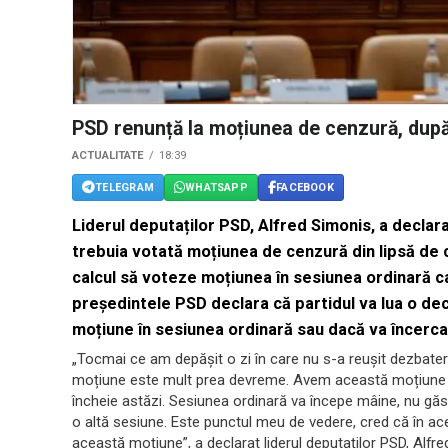
PSD renunță la moțiunea de cenzură, după
ACTUALITATE
18:39
TELEGRAM
WHATSAPP
FACEBOOK
Liderul deputaților PSD, Alfred Simonis, a declar
trebuia votată moțiunea de cenzură din lipsă de c
calcul să voteze moțiunea în sesiunea ordinară c
președintele PSD declara că partidul va lua o de
moțiune în sesiunea ordinară sau dacă va încerca
„Tocmai ce am depășit o zi în care nu s-a reușit dezbate
moțiune este mult prea devreme. Avem această moțiune d
încheie astăzi. Sesiunea ordinară va începe mâine, nu gă
o altă sesiune. Este punctul meu de vedere, cred că în 
această moțiune”, a declarat liderul deputaților PSD, Alfr