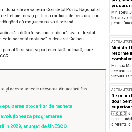
programul
procurori
m două zile se va reuni Comitetul Politic Naţional al
Ministerul Ju
şii ce trebuie urmaţi pe tema moţiunii de cenzură, care
în care vor f
, adăugând că moţiunea nu va fi retrasă.
pentru funcți
oardinară, intrăm în sesiune ordinară, avem dreptul
 vota această moţiune”, a declarat Ciolacu.
ACTUALITAT
Ministrul
rogramat în sesiunea parlamentară ordinară, care
reforme î
 CCR.
combaterea
Ministra Med
declarat că
viitoare să 
 și aceste articole relevante din același flux
ACTUALITAT
De ce nu 
doar pentr
e epuizarea stocurilor de rachete
superioar
🇳🇴🇷🇴 No
revoluționează programarea
ce nu studii
diferența, ci
rii în 2029, anunțat de UNESCO