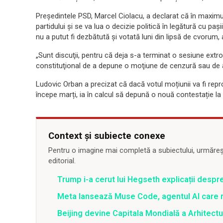
Președintele PSD, Marcel Ciolacu, a declarat că în maximu
partidului şi se va lua o decizie politică în legătură cu pa
nu a putut fi dezbătută şi votată luni din lipsă de cvorum
„Sunt discuţii, pentru că deja s-a terminat o sesiune extr
constituţional de a depune o moţiune de cenzură sau de a
Ludovic Orban a precizat că dacă votul moțiunii va fi rep
începe marți, ia în calcul să depună o nouă contestație la
Context și subiecte conexe
Pentru o imagine mai completă a subiectului, urmărește
editorial.
Trump i-a cerut lui Hegseth explicații despr
Meta lansează Muse Code, agentul AI care 
Beijing devine Capitala Mondială a Arhitectu