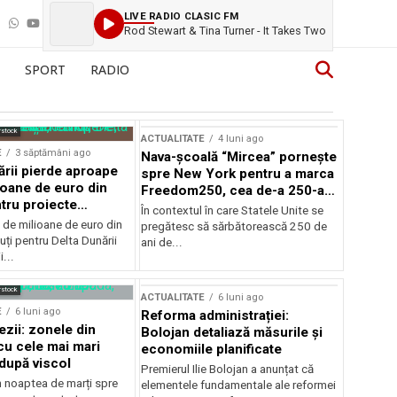
LIVE RADIO CLASIC FM
Rod Stewart & Tina Turner - It Takes Two
SPORT
RADIO
rstock
ACTUALITATE
4 luni ago
E
3 săptămâni ago
Nava-școală “Mircea” pornește
ării pierde aproape
spre New York pentru a marca
ioane de euro din
Freedom250, cea de-a 250-a
tru proiecte
aniversare a Statelor Unite
În contextul în care Statele Unite se
de milioane de euro din
pregătesc să sărbătorească 250 de
ți pentru Delta Dunării
ani de...
...
rstock
ACTUALITATE
6 luni ago
E
6 luni ago
Reforma administrației:
ezii: zonele din
Bolojan detaliază măsurile și
u cele mai mari
economiile planificate
după viscol
Premierul Ilie Bolojan a anunțat că
n noaptea de marți spre
elementele fundamentale ale reformei