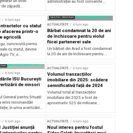
generat un strat
administrației au fost convenite...
v de zăpadă...
Sursă foto: Shutterstock
E
6 luni ago
ACTUALITATE
6 luni ago
ntractelor cu statul
Bărbat condamnat la 20 de ani
e afacerea printr-o
de închisoare pentru violul
e agricolă
fiicei partenerei sale
gu, cunoscută pentru
Un bărbat din Arad a fost condamnat
sale cu statul, devine
la 20 de ani de închisoare pentru...
 Agro TV, o...
rstock
ACTUALITATE
6 luni ago
E
6 luni ago
Volumul tranzacțiilor
rile ISU București
imobiliare din 2025: scădere
ertizării de ninsori
semnificativă față de 2024
Volumul total al tranzacțiilor
l General pentru Situații
imobiliare din 2025 a fost de
a emis recomandări
aproximativ 525 de milioane...
ție, în urma avertizării...
E
6 luni ago
ACTUALITATE
6 luni ago
 Justiției anunță
Noul interes pentru fostul