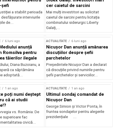
 interviurilor pentru
Sidex Galați: Investitori mari
-șefi
cer caietul de sarcini
stiției a stabilit perioada
Mai mulți investitori au solicitat
i desfășurate interviurile
caietul de sarcini pentru licitația
ile de...
combinatului siderurgic Liberty
Galați,...
E
6 luni ago
ACTUALITATE
6 luni ago
 Mediului anunță
Nicușor Dan anunță amânarea
n Romsilva pentru
discuțiilor despre șefii
 tăierilor ilegale
parchetelor
iului, Diana Buzoianu, a
Președintele Nicușor Dan a declarat
 speră ca săptămâna
că discuțiile privind numirile pentru
fie adoptată...
șefii parchetelor și serviciilor...
E
1 an ago
ACTUALITATE
1 an ago
te poți numi deștept
Ultimul sondaj comandat de
u că ai studii
Nicușor Dan
e!?
George Simion și Victor Ponta, în
fruntea sondajelor pentru alegerile
rvegia vs. România: De
prezidențiale ...
le superioare fac
 mentalitatea civică...