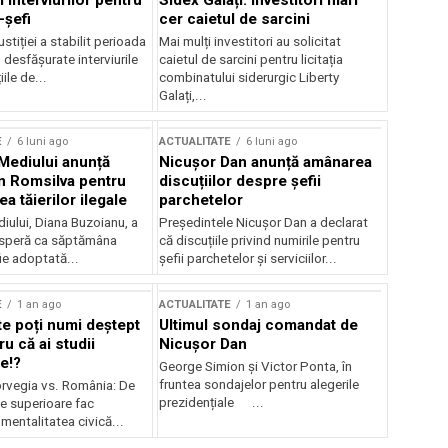
 interviurilor pentru
Sidex Galați: Investitori mari
-șefi
cer caietul de sarcini
stiției a stabilit perioada
Mai mulți investitori au solicitat
i desfășurate interviurile
caietul de sarcini pentru licitația
ile de...
combinatului siderurgic Liberty
Galați,...
E
6 luni ago
ACTUALITATE
6 luni ago
 Mediului anunță
Nicușor Dan anunță amânarea
n Romsilva pentru
discuțiilor despre șefii
 tăierilor ilegale
parchetelor
iului, Diana Buzoianu, a
Președintele Nicușor Dan a declarat
 speră ca săptămâna
că discuțiile privind numirile pentru
fie adoptată...
șefii parchetelor și serviciilor...
E
1 an ago
ACTUALITATE
1 an ago
te poți numi deștept
Ultimul sondaj comandat de
u că ai studii
Nicușor Dan
e!?
George Simion și Victor Ponta, în
fruntea sondajelor pentru alegerile
rvegia vs. România: De
prezidențiale ...
le superioare fac
 mentalitatea civică...