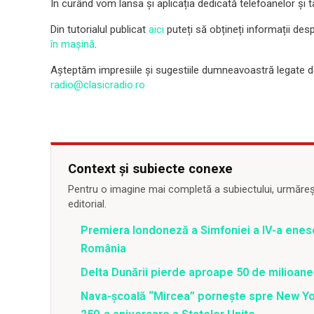
În curând vom lansa și aplicația dedicată telefoanelor și 
Din tutorialul publicat
aici
puteți să obțineți informații des
în mașină
.
Așteptăm impresiile și sugestiile dumneavoastră legate de
radio@clasicradio.ro
Context și subiecte conexe
Pentru o imagine mai completă a subiectului, urmărește
editorial.
Premiera londoneză a Simfoniei a IV-a enesc
România
Delta Dunării pierde aproape 50 de milioane
Nava-școală “Mircea” pornește spre New Y