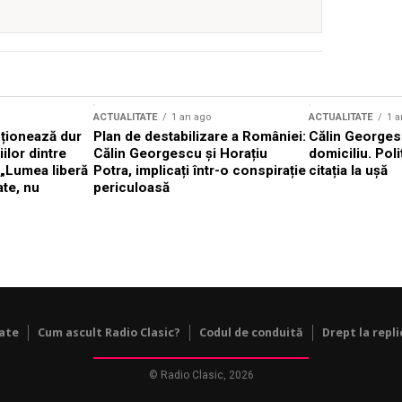
ACTUALITATE
1 an ago
ACTUALITATE
1 a
cționează dur
Plan de destabilizare a României:
Călin Georgesc
ilor dintre
Călin Georgescu și Horațiu
domiciliu. Poli
 „Lumea liberă
Potra, implicați într-o conspirație
citația la ușă
ate, nu
periculoasă
tate
Cum ascult Radio Clasic?
Codul de conduită
Drept la repli
© Radio Clasic, 2026