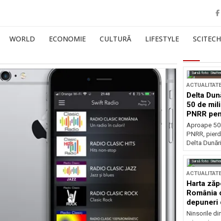
WORLD
ECONOMIE
CULTURĂ
LIFESTYLE
SCITECH
Sursă foto: Shutte
ACTUALITAT
Delta Dun
50 de mil
PNRR pen
esențiale
Aproape 50 
PNRR, pierdu
Delta Dunării
Sursă foto: Shutte
ACTUALITAT
Harta zăp
România c
depuneri 
Ninsorile di