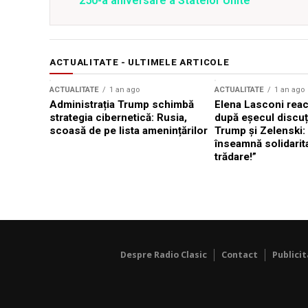
250-a aniversare a Statelor Unite
ACTUALITATE - ULTIMELE ARTICOLE
ACTUALITATE
1 an ago
ACTUALITATE
1 an ago
Administrația Trump schimbă
Elena Lasconi rea
strategia cibernetică: Rusia,
după eșecul discuți
scoasă de pe lista amenințărilor
Trump și Zelenski:
înseamnă solidarit
trădare!”
Despre Radio Clasic
Contact
Publici