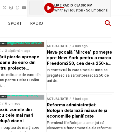
LIVE RADIO CLASIC FM
Whitney Houston - So Emotional
SPORT
RADIO
rstock
ACTUALITATE
4 luni ago
E
3 săptămâni ago
Nava-școală “Mircea” pornește
ării pierde aproape
spre New York pentru a marca
ioane de euro din
Freedom250, cea de-a 250-a
tru proiecte
aniversare a Statelor Unite
În contextul în care Statele Unite se
de milioane de euro din
pregătesc să sărbătorească 250 de
ți pentru Delta Dunării
ani de...
...
rstock
ACTUALITATE
6 luni ago
E
6 luni ago
Reforma administrației:
ezii: zonele din
Bolojan detaliază măsurile și
u cele mai mari
economiile planificate
după viscol
Premierul Ilie Bolojan a anunțat că
n noaptea de marți spre
elementele fundamentale ale reformei