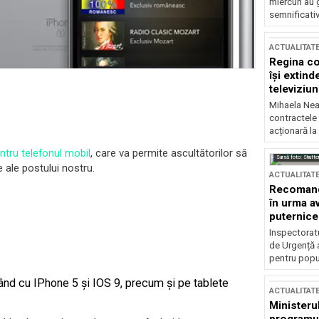
miercuri au 
semnificati
ACTUALITAT
Regina co
își extind
televiziun
Mihaela Nea
contractele 
acționară la
entru telefonul mobil
, care va permite ascultătorilor să
Sursă foto: Shutte
 ale postului nostru.
ACTUALITAT
Recomandă
în urma av
puternice
Inspectoratu
de Urgență 
pentru popula
ând cu IPhone 5 și IOS 9, precum și pe tablete
ACTUALITAT
Ministerul