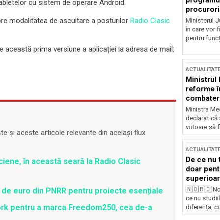
programul
tabletelor cu sistem de operare Android.
procurori
pre modalitatea de ascultare a posturilor
Radio Clasic
Ministerul Ju
în care vor f
pentru funcți
 această prima versiune a aplicației la adresa de mail:
ACTUALITAT
Ministrul
reforme î
combaterea
Ministra Med
declarat că
viitoare să 
 și aceste articole relevante din același flux
ACTUALITAT
De ce nu 
iene, în această seară la Radio Clasic
doar pentr
superioar
🇳🇴🇷🇴 No
 de euro din PNRR pentru proiecte esențiale
ce nu studii
ork pentru a marca Freedom250, cea de-a
diferența, ci