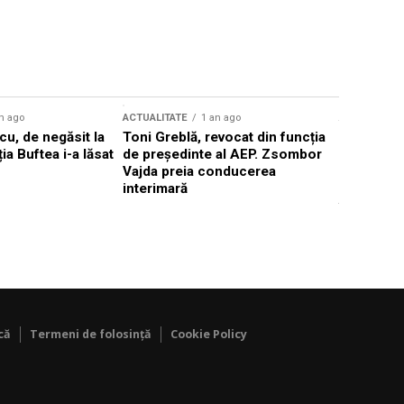
n ago
ACTUALITATE
1 an ago
ACTUALITATE
u, de negăsit la
Toni Greblă, revocat din funcția
Ilie Boloj
ția Buftea i-a lăsat
de președinte al AEP. Zsombor
alegerilor
Vajda preia conducerea
constituți
interimară
concentră
viitoarelo
că
Termeni de folosință
Cookie Policy