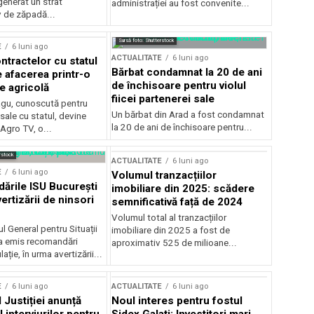
generat un strat
administrației au fost convenite...
v de zăpadă...
Sursă foto: Shutterstock
E
6 luni ago
ACTUALITATE
6 luni ago
ntractelor cu statul
Bărbat condamnat la 20 de ani
e afacerea printr-o
de închisoare pentru violul
e agricolă
fiicei partenerei sale
gu, cunoscută pentru
Un bărbat din Arad a fost condamnat
sale cu statul, devine
la 20 de ani de închisoare pentru...
 Agro TV, o...
rstock
ACTUALITATE
6 luni ago
E
6 luni ago
Volumul tranzacțiilor
rile ISU București
imobiliare din 2025: scădere
ertizării de ninsori
semnificativă față de 2024
Volumul total al tranzacțiilor
l General pentru Situații
imobiliare din 2025 a fost de
a emis recomandări
aproximativ 525 de milioane...
ție, în urma avertizării...
E
6 luni ago
ACTUALITATE
6 luni ago
 Justiției anunță
Noul interes pentru fostul