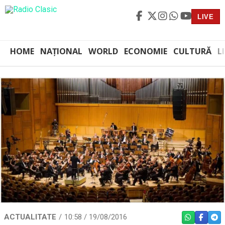
LIVE
HOME
NAȚIONAL
WORLD
ECONOMIE
CULTURĂ
L
ACTUALITATE
10:58 / 19/08/2016
WHATSAPP
FACEBO
TEL