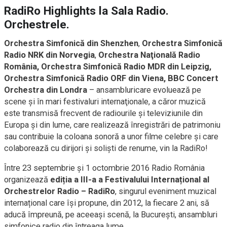
RadiRo Highlights la Sala Radio.
Orchestrele.
Orchestra Simfonică din Shenzhen
,
Orchestra Simfonică
Radio NRK din Norvegia
,
Orchestra Naţională Radio
România, Orchestra Simfonică Radio MDR din Leipzig,
Orchestra Simfonică Radio ORF din Viena,
BBC Concert
Orchestra din Londra
– ansambluricare evoluează pe
scene şi în mari festivaluri internaţionale, a căror muzică
este transmisă frecvent de radiourile şi televiziunile din
Europa şi din lume, care realizează înregistrări de patrimoniu
sau contribuie la coloana sonoră a unor filme celebre şi care
colaborează cu dirijori şi solişti de renume, vin la RadiRo!
Între 23 septembrie și 1 octombrie 2016 Radio România
organizează
ediția a III-a a Festivalului Internațional al
Orchestrelor Radio – RadiRo
, singurul eveniment muzical
internațional care își propune, din 2012, la fiecare 2 ani, să
aducă împreună, pe aceeaşi scenă, la Bucureşti, ansambluri
simfonice radio din întreaga lume.