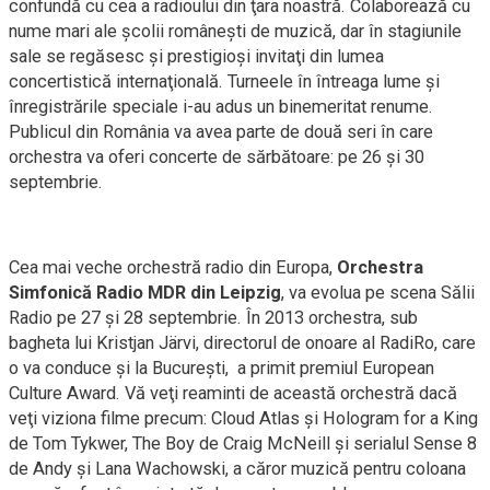
confundă cu cea a radioului din ţara noastră. Colaborează cu
nume mari ale şcolii româneşti de muzică, dar în stagiunile
sale se regăsesc şi prestigioşi invitaţi din lumea
concertistică internaţională. Turneele în întreaga lume şi
înregistrările speciale i-au adus un binemeritat renume.
Publicul din România va avea parte de două seri în care
orchestra va oferi concerte de sărbătoare: pe 26 şi 30
septembrie.
Cea mai veche orchestră radio din Europa,
Orchestra
Simfonică Radio MDR din Leipzig
, va evolua pe scena Sălii
Radio pe 27 şi 28 septembrie. În 2013 orchestra, sub
bagheta lui Kristjan Järvi, directorul de onoare al RadiRo, care
o va conduce şi la Bucureşti, a primit premiul European
Culture Award. Vă veţi reaminti de această orchestră dacă
veţi viziona filme precum: Cloud Atlas și Hologram for a King
de Tom Tykwer, The Boy de Craig McNeill și serialul Sense 8
de Andy și Lana Wachowski, a căror muzică pentru coloana