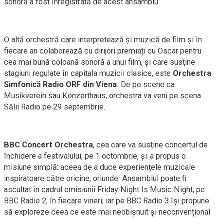
sonoră a fost înregistrată de acest ansamblu.
O altă orchestră care interpretează și muzică de film și în
fiecare an colaborează cu dirijori premiați cu Oscar pentru
cea mai bună coloană sonoră a unui film, şi care susţine
stagiuni regulate în capitala muzicii clasice, este
Orchestra
Simfonică Radio ORF din Viena
. De pe scene ca
Musikverein sau Konzerthaus, orchestra va veni pe scena
Sălii Radio pe 29 septembrie.
BBC Concert Orchestra
, cea care va susține concertul de
închidere a festivalului, pe 1 octombrie, și-a propus o
misiune simplă: aceea de a duce experiențele muzicale
inspiratoare către oricine, oriunde. Ansamblul poate fi
ascultat în cadrul emisiunii Friday Night Is Music Night, pe
BBC Radio 2, în fiecare vineri; iar pe BBC Radio 3 își propune
să exploreze ceea ce este mai neobișnuit și neconvențional