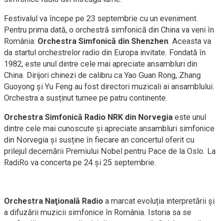
Festivalul va începe pe 23 septembrie cu un eveniment.
Pentru prima dată, o orchestră simfonică din China va veni în
România:
Orchestra Simfonică din Shenzhen
. Aceasta va
da startul orchestrelor radio din Europa invitate. Fondată în
1982, este unul dintre cele mai apreciate ansambluri din
China. Dirijori chinezi de calibru ca Yao Guan Rong, Zhang
Guoyong și Yu Feng au fost directori muzicali ai ansamblului.
Orchestra a susținut turnee pe patru continente.
Orchestra Simfonică Radio NRK din Norvegia
este unul
dintre cele mai cunoscute și apreciate ansambluri simfonice
din Norvegia şi susține în fiecare an concertul oferit cu
prilejul decernării Premiului Nobel pentru Pace de la Oslo. La
RadiRo va concerta pe 24 şi 25 septembrie.
Orchestra Naţională Radio
a marcat evoluția interpretării şi
a difuzării muzicii simfonice în România. Istoria sa se