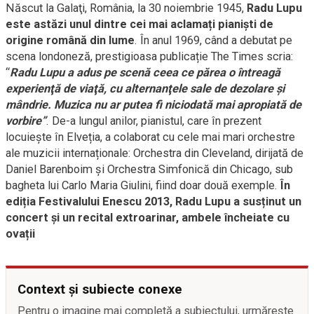
Născut la Galaţi, România, la 30 noiembrie 1945,
Radu Lupu
este astăzi unul dintre cei mai aclamați pianiști de
origine română din lume
. În anul 1969, când a debutat pe
scena londoneză, prestigioasa publicație The Times scria:
“
Radu Lupu a adus pe scenă ceea ce părea o întreagă
experienţă de viaţă, cu alternanţele sale de dezolare şi
mândrie. Muzica nu ar putea fi niciodată mai apropiată de
vorbire
”
. De-a lungul anilor, pianistul, care în prezent
locuiește în Elveția, a colaborat cu cele mai mari orchestre
ale muzicii internaționale: Orchestra din Cleveland, dirijată de
Daniel Barenboim și Orchestra Simfonică din Chicago, sub
bagheta lui Carlo Maria Giulini, fiind doar două exemple.
În
ediția Festivalului Enescu 2013, Radu Lupu a susținut un
concert și un recital extroarinar, ambele încheiate cu
ovații
Context și subiecte conexe
Pentru o imagine mai completă a subiectului, urmărește