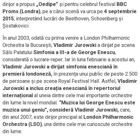
dirijor a propus
„Oedipe”
și pentru celebrul festival
BBC
Proms (Londra)
, pe a cărui scenă va urca pe
4 septembrie
2015
, interpretând lucrări de Beethoven, Schoenberg și
Șostakovici.
În anul 2003, odată cu prima venire a London Philharmonic
Orchestra la București,
Vladimir Jurowski
a dirijat pe scena
Sălii Palatului
Simfonia a III-a de George Enescu
,
considerată o lucrare-reper. Iar în luna februarie a acestui an,
Vladimir Jurowski a dirijat simfonia enesciană în
premieră londoneză,
în prezența unui public de peste 2.500
de persoane și pe scena Royal Festival Hall. Astfel,
Vladimir
Jurowski a inclus creația enesciană în repertoriul
internațional
al uneia dintre cele mai importante orchestre
din lume la nivel mondial.
“Muzica lui George Enescu este
muzica unui geniu”, consideră Vladimir Jurowski,
care,
din anul 2007, este dirijor principal al
London Philharmonic
Orchestra (LSO)
, una dintre cele mai cunoscute orchestre
din lume.