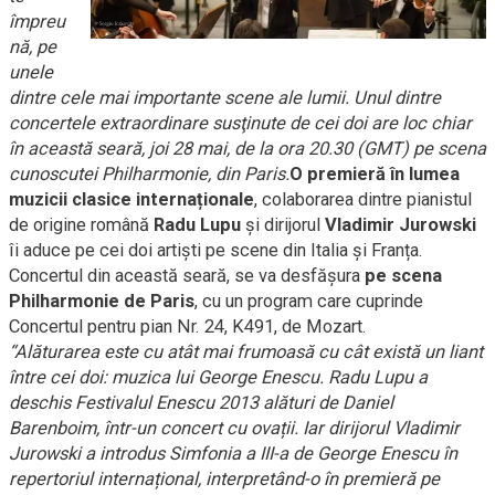
împreu
nă, pe
unele
dintre cele mai importante scene ale lumii. Unul dintre
concertele
e
xt
raordinare sus
ţ
inute de cei doi are loc chiar
în această seară, joi 28 mai, de la ora 20.30 (GMT) pe scena
cunoscutei Philharmonie, din Paris.
O premieră în lumea
muzicii clasice internaționale
, colaborarea dintre pianistul
de origine română
Radu Lupu
și dirijorul
Vladimir Jurowski
îi aduce pe cei doi artiști pe scene din Italia și Franța.
Concertul din această seară, se va desfăşura
pe scena
Philharmonie de Paris
, cu un program care cuprinde
Concertul pentru pian Nr. 24, K491, de Mozart.
“
Alăturarea este cu atât mai frumoasă cu cât există un liant
între cei doi: muzica lui George Enescu. Radu Lupu a
deschis Festivalul Enescu 2013 alături de Daniel
Barenboim, într-un concert cu ovații. Iar dirijorul Vladimir
Jurowski a introdus Simfonia a III-a de George Enescu în
repertoriul internațional, interpretând-o
în premieră pe