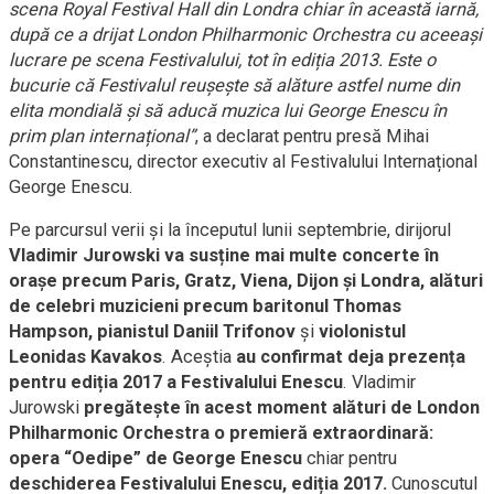
scena Royal Festival Hall din Londra chiar în această iarnă,
după ce a drijat London Philharmonic Orchestra cu aceeași
lucrare pe scena Festivalului, tot în ediția 2013. Este o
bucurie că Festivalul reușește să alăture astfel nume din
elita mondială și să aducă muzica lui George Enescu în
prim plan internațional”
, a declarat pentru presă Mihai
Constantinescu, director executiv al Festivalului Internațional
George Enescu.
Pe parcursul verii și la începutul lunii septembrie, dirijorul
Vladimir Jurowski va susține mai multe concerte în
orașe precum Paris, Gratz, Viena, Dijon și Londra, alături
de celebri muzicieni precum baritonul Thomas
Hampson, pianistul Daniil Trifonov
și
violonistul
Leonidas Kavakos
. Aceștia
au confirmat deja prezența
pentru ediția 2017 a Festivalului Enescu
. Vladimir
Jurowski
pregătește în acest moment alături de London
Philharmonic Orchestra o premieră extraordinară:
opera “Oedipe” de George Enescu
chiar pentru
deschiderea Festivalului Enescu, ediția 2017.
Cunoscutul