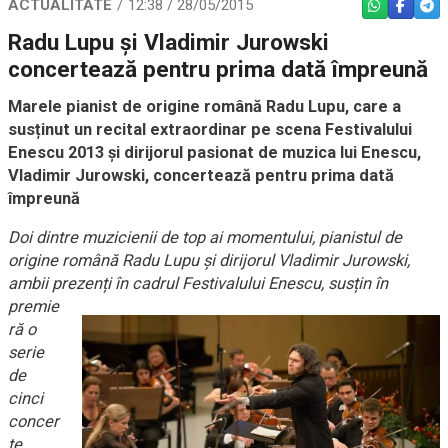
ACTUALITATE
12:38 / 28/05/2015
WHATSAPP
FACEBO
TEL
Radu Lupu și Vladimir Jurowski
concertează pentru prima dată împreună
Marele pianist de origine română Radu Lupu, care a
susținut un recital extraordinar pe scena Festivalului
Enescu 2013 și dirijorul pasionat de muzica lui Enescu,
Vladimir Jurowski, concertează pentru prima dată
împreună
Doi dintre muzicienii de top ai momentului, pianistul de
origine română Radu Lupu și dirijorul Vladimir Jurowski,
ambii prezenți în ca
drul Festival
ului Enescu, susțin în
premie
ră o
serie
de
cinci
concer
te