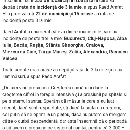
În schimb, sunt
255 de localități în toată țara
care au
depășit
rata de incidență de 3 la mie
, a spus Raed Arafat.
El a precizat că
22 de municipii și 15 orașe
au rata de
incidență peste 3 la mie.
Raed Arafat a enumerat câteva dintre municipiile care au
incidența de peste trei la mie:
București, Cluj-Napoca, Alba
Iulia, Bacău, Reșița, Sfântu Gheorghe, Craiova,
Miercurea Ciuc, Târgu Mureș, Zalău, Alexandria, Râmnicu
Vâlcea.
Toate aceste mari orașe au depășit rata de 3 la mie și s-au
luat măsuri, a spus Raed Arafat.
„De aici vine presiunea. Creșterea numărului duce la
creșterea cifrei în terapie intensivă și a presiunii pe spitale și
pe sistemul sanitar. Sperăm că măsurile care s-au luat
recent, dacă sunt respectate, să ducă la sistarea creșterii,
cel puțin să ne oprim la un platou, dacă nu putem să mergem
către o curbă descendentă, dar asta înseamnă că o perioadă
o să avem o presiune pe sistemul sanitar, pentru că 3.000 –