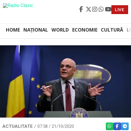
LIVE
HOME
NAȚIONAL
WORLD
ECONOMIE
CULTURĂ
L
ACTUALITATE
07:58 / 21/10/2020
WHATSAPP
FACEBO
TEL