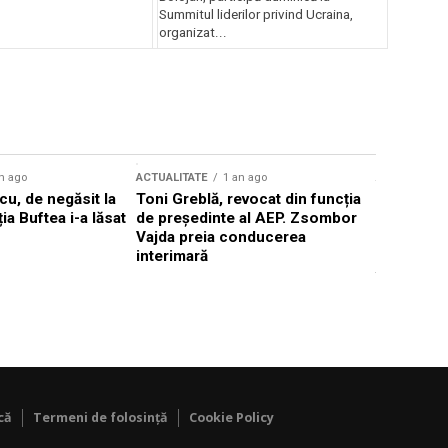
Summitul liderilor privind Ucraina,
organizat...
n ago
ACTUALITATE
1 an ago
ACTUALITATE
u, de negăsit la
Toni Greblă, revocat din funcția
Ilie Boloj
ția Buftea i-a lăsat
de președinte al AEP. Zsombor
alegerilor
Vajda preia conducerea
constituți
interimară
concentră
viitoarelo
că
Termeni de folosință
Cookie Policy