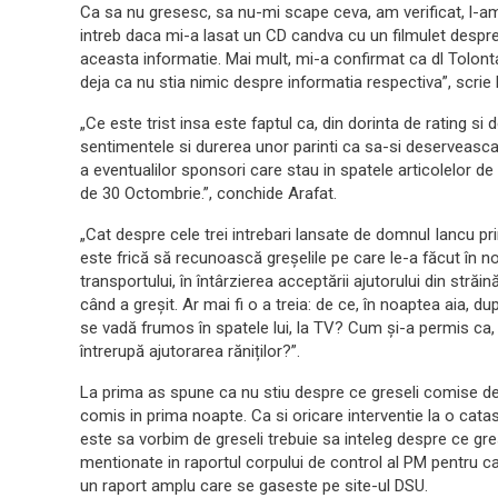
Ca sa nu gresesc, sa nu-mi scape ceva, am verificat, l-am s
intreb daca mi-a lasat un CD candva cu un filmulet despre 
aceasta informatie. Mai mult, mi-a confirmat ca dl Tolont
deja ca nu stia nimic despre informatia respectiva”, scri
„Ce este trist insa este faptul ca, din dorinta de rating si d
sentimentele si durerea unor parinti ca sa-si deserveasca in
a eventualilor sponsori care stau in spatele articolelor de
de 30 Octombrie.”, conchide Arafat.
„Cat despre cele trei intrebari lansate de domnul Iancu prin
este frică să recunoască greșelile pe care le-a făcut în noa
transportului, în întârzierea acceptării ajutorului din str
când a greșit. Ar mai fi o a treia: de ce, în noaptea aia, du
se vadă frumos în spatele lui, la TV? Cum și-a permis ca,
întrerupă ajutorarea răniților?”.
La prima as spune ca nu stiu despre ce greseli comise d
comis in prima noapte. Ca si oricare interventie la o catast
este sa vorbim de greseli trebuie sa inteleg despre ce gre
mentionate in raportul corpului de control al PM pentru ca
un raport amplu care se gaseste pe site-ul DSU.