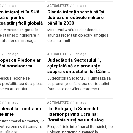
E
1 an ago
ACTUALITATE
1 an ago
a imigrației în SUA
Olanda intenționează să își
ză și pentru
dubleze efectivele militare
a științifică globală
până în 2030
cte privind imigrația în
Ministerul Apărării din Olanda a
e stârnesc îngrijorare în
anunțat recent un obiectiv ambițios
tătorilor din întreaga...
de a mai mult...
E
1 an ago
ACTUALITATE
1 an ago
Popescu Piedone ar
Judecătoria Sectorului 1,
ăsi conducerea
așteptată să se pronunțe
asupra contestației lui Călin
Georgescu privind controlul
pescu Piedone se
Judecătoria Sectorului 1 urmează să
judiciar
 posibilitatea de a pleca
se pronunțe luni asupra contestației
erea Autorității...
formulate de Călin Georgescu...
E
1 an ago
ACTUALITATE
1 an ago
 plecat la Londra cu
Ilie Bolojan, la Summitul
e linie
liderilor privind Ucraina:
România susține un dialog
 interimar al României, Ilie
transatlantic pentru securitate
ost surprins călătorind la
Președintele interimar al României, Ilie
și stabilitate
ic într-un...
Bolojan, participă duminică la