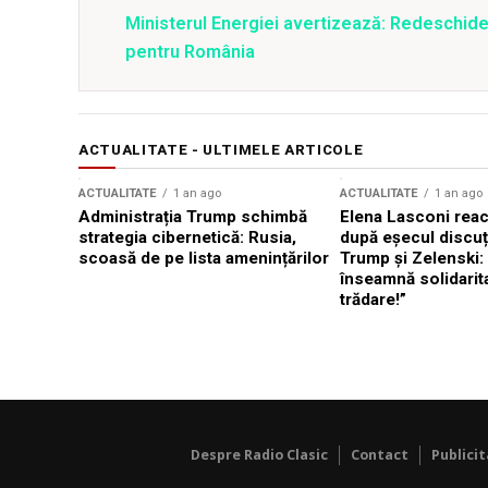
Ministerul Energiei avertizează: Redeschide
pentru România
ACTUALITATE - ULTIMELE ARTICOLE
ACTUALITATE
1 an ago
ACTUALITATE
1 an ago
Administrația Trump schimbă
Elena Lasconi rea
strategia cibernetică: Rusia,
după eșecul discuți
scoasă de pe lista amenințărilor
Trump și Zelenski:
înseamnă solidarit
trădare!”
Despre Radio Clasic
Contact
Publici