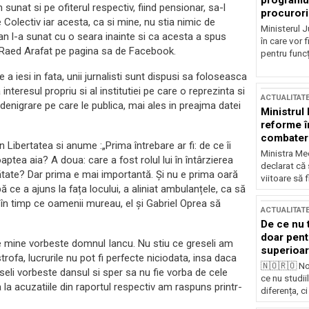
programul
unat si pe ofiterul respectiv, fiind pensionar, sa-l
procurori
Colectiv iar acesta, ca si mine, nu stia nimic de
Ministerul Ju
an l-a sunat cu o seara inainte si ca acesta a spus
în care vor f
e Raed Arafat pe pagina sa de Facebook.
pentru funcți
e a iesi in fata, unii jurnalisti sunt dispusi sa foloseasca
teresul propriu si al institutiei pe care o reprezinta si
ACTUALITAT
 denigrare pe care le publica, mai ales in preajma datei
Ministrul
reforme î
combaterea
 Libertatea si anume :„Prima întrebare ar fi: de ce îi
Ministra Med
ptea aia? A doua: care a fost rolul lui în întârzierea
declarat că
ăinătate? Dar prima e mai importantă. Și nu e prima oară
viitoare să 
pă ce a ajuns la fața locului, a aliniat ambulanțele, ca să
 în timp ce oamenii mureau, el și Gabriel Oprea să
ACTUALITAT
De ce nu 
doar pentr
e mine vorbeste domnul Iancu. Nu stiu ce greseli am
superioar
rofa, lucrurile nu pot fi perfecte niciodata, insa daca
🇳🇴🇷🇴 No
seli vorbeste dansul si sper sa nu fie vorba de cele
ce nu studii
 la acuzatiile din raportul respectiv am raspuns printr-
diferența, ci