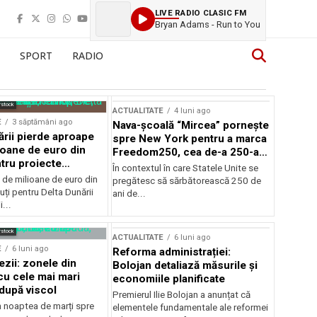
LIVE RADIO CLASIC FM
Bryan Adams - Run to You
SPORT
RADIO
rstock
ACTUALITATE
4 luni ago
E
3 săptămâni ago
Nava-școală “Mircea” pornește
ării pierde aproape
spre New York pentru a marca
ioane de euro din
Freedom250, cea de-a 250-a
tru proiecte
aniversare a Statelor Unite
În contextul în care Statele Unite se
de milioane de euro din
pregătesc să sărbătorească 250 de
ți pentru Delta Dunării
ani de...
...
rstock
ACTUALITATE
6 luni ago
E
6 luni ago
Reforma administrației:
ezii: zonele din
Bolojan detaliază măsurile și
u cele mai mari
economiile planificate
după viscol
Premierul Ilie Bolojan a anunțat că
n noaptea de marți spre
elementele fundamentale ale reformei