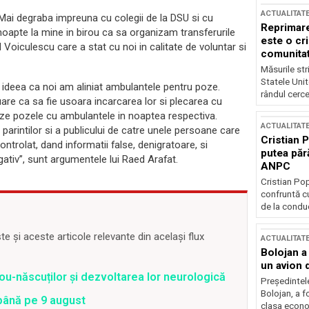
ACTUALITAT
Mai degraba impreuna cu colegii de la DSU si cu
Reprimare
i noapte la mine in birou ca sa organizam transferurile
este o cri
Voiculescu care a stat cu noi in calitate de voluntar si
comunitate
Măsurile stri
Statele Unit
u ideea ca noi am aliniat ambulantele pentru poze.
rândul cerce
are ca sa fie usoara incarcarea lor si plecarea cu
izeze pozele cu ambulantele in noaptea respectiva.
ACTUALITAT
parintilor si a publicului de catre unele persoane care
Cristian 
ontrolat, dand informatii false, denigratoare, si
putea păr
ativ”, sunt argumentele lui Raed Arafat.
ANPC
Cristian Po
confruntă cu
de la conduc
 și aceste articole relevante din același flux
ACTUALITAT
Bolojan a
un avion d
ou-născuților și dezvoltarea lor neurologică
Președintele
Bolojan, a f
 până pe 9 august
clasa econom