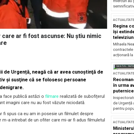
miercuri au 
semnificati
ACTUALITAT
Regina co
își extind
 care ar fi fost ascunse: Nu ştiu nimic
televiziun
are
Mihaela Nea
contractele 
acționară la
Sursă foto: Shutte
ii de Urgență, neagă că ar avea cunoştinţă de
ACTUALITAT
Recomandă
ctiv şi susţine că se folosesc persoane
în urma av
 denigrare.
puternice
va face publică astăzi o
filmare
realizată de subofițerul
Inspectoratu
Sunt imagini care nu au fost văzute niciodată.
de Urgență 
pentru popula
ar fi spus ca eu am in posesie un filmulet despre
r m-a intrebat de un ofiter care mi-ar fi adus filmuletul
ACTUALITAT
Ministerul