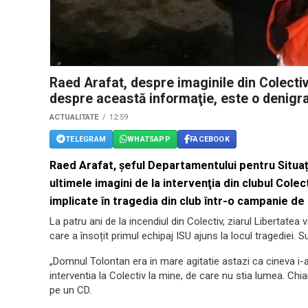
Raed Arafat, despre imaginile din Colectiv
despre această informaţie, este o denigr
ACTUALITATE
12:59
TELEGRAM
WHATSAPP
FACEBOOK
Raed Arafat, șeful Departamentului pentru Situaț
ultimele imagini de la intervenţia din clubul Cole
implicate în tragedia din club într-o campanie de
La patru ani de la incendiul din Colectiv, ziarul Libertatea 
care a însoțit primul echipaj ISU ajuns la locul tragediei. 
„Domnul Tolontan era in mare agitatie astazi ca cineva i-
interventia la Colectiv la mine, de care nu stia lumea. Chia
pe un CD.