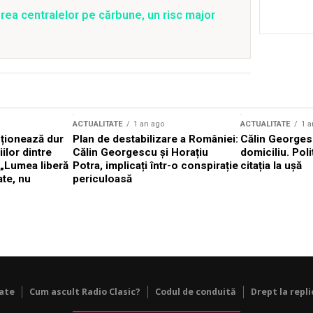
rea centralelor pe cărbune, un risc major
ACTUALITATE
1 an ago
ACTUALITATE
1 a
cționează dur
Plan de destabilizare a României:
Călin Georgesc
ilor dintre
Călin Georgescu și Horațiu
domiciliu. Poli
 „Lumea liberă
Potra, implicați într-o conspirație
citația la ușă
ate, nu
periculoasă
tate
Cum ascult Radio Clasic?
Codul de conduită
Drept la repli