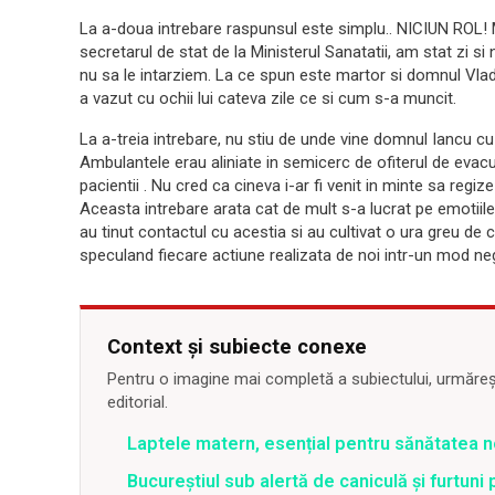
La a-doua intrebare raspunsul este simplu.. NICIUN ROL! 
secretarul de stat de la Ministerul Sanatatii, am stat zi s
nu sa le intarziem. La ce spun este martor si domnul Vlad 
a vazut cu ochii lui cateva zile ce si cum s-a muncit.
La a-treia intrebare, nu stiu de unde vine domnul Iancu c
Ambulantele erau aliniate in semicerc de ofiterul de evacu
pacientii . Nu cred ca cineva i-ar fi venit in minte sa reg
Aceasta intrebare arata cat de mult s-a lucrat pe emotiile 
au tinut contactul cu acestia si au cultivat o ura greu de c
speculand fiecare actiune realizata de noi intr-un mod neg
Context și subiecte conexe
Pentru o imagine mai completă a subiectului, urmărește
editorial.
Laptele matern, esențial pentru sănătatea n
Bucureștiul sub alertă de caniculă și furtuni