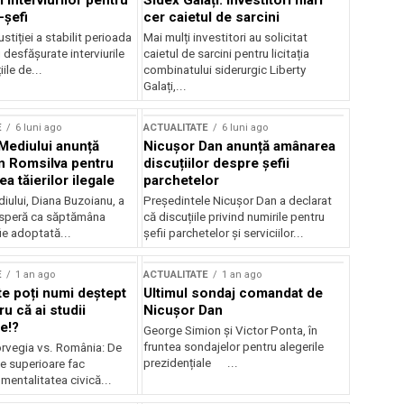
 interviurilor pentru
Sidex Galați: Investitori mari
-șefi
cer caietul de sarcini
stiției a stabilit perioada
Mai mulți investitori au solicitat
i desfășurate interviurile
caietul de sarcini pentru licitația
ile de...
combinatului siderurgic Liberty
Galați,...
E
6 luni ago
ACTUALITATE
6 luni ago
 Mediului anunță
Nicușor Dan anunță amânarea
n Romsilva pentru
discuțiilor despre șefii
 tăierilor ilegale
parchetelor
iului, Diana Buzoianu, a
Președintele Nicușor Dan a declarat
 speră ca săptămâna
că discuțiile privind numirile pentru
fie adoptată...
șefii parchetelor și serviciilor...
E
1 an ago
ACTUALITATE
1 an ago
te poți numi deștept
Ultimul sondaj comandat de
u că ai studii
Nicușor Dan
e!?
George Simion și Victor Ponta, în
fruntea sondajelor pentru alegerile
rvegia vs. România: De
prezidențiale ...
le superioare fac
 mentalitatea civică...