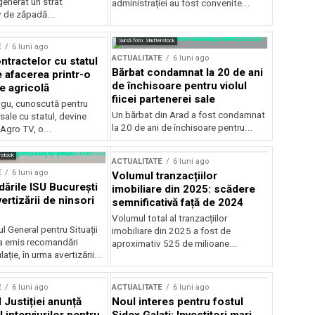
generat un strat
administrației au fost convenite...
v de zăpadă...
Sursă foto: Shutterstock
E
6 luni ago
ACTUALITATE
6 luni ago
ntractelor cu statul
Bărbat condamnat la 20 de ani
e afacerea printr-o
de închisoare pentru violul
e agricolă
fiicei partenerei sale
gu, cunoscută pentru
Un bărbat din Arad a fost condamnat
sale cu statul, devine
la 20 de ani de închisoare pentru...
 Agro TV, o...
rstock
ACTUALITATE
6 luni ago
E
6 luni ago
Volumul tranzacțiilor
rile ISU București
imobiliare din 2025: scădere
ertizării de ninsori
semnificativă față de 2024
Volumul total al tranzacțiilor
l General pentru Situații
imobiliare din 2025 a fost de
a emis recomandări
aproximativ 525 de milioane...
ție, în urma avertizării...
E
6 luni ago
ACTUALITATE
6 luni ago
 Justiției anunță
Noul interes pentru fostul