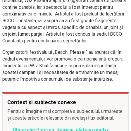
recitalului, Wiz Khalifa a aprins o țigară artizanală ce părea a
conține canabis, iar spectacolul a fost întrerupt pentru
aproximativ cinci minute. Artistul a fost preluat de lucrătorii
BCCO Constanța, iar asupra sa au fost găsite fragmente
vegetale cu aspect și miros specific de canabis, un joint și
un joint fumat parțial. Artistul a fost condus la sediul BCCO
Constanța pentru continuarea cercetărilor.
Organizatorii festivalului „Beach, Please!” au anunțat că, în
cadrul evenimentului, vor promova o campanie anti-droguri.
Incidentul cu Wiz Khalifa aduce în prim-plan importanța
acestei campanii și necesitatea de a transmite un mesaj
puternic împotriva consumului de substanțe interzise.
Context și subiecte conexe
Pentru o imagine mai completă a subiectului, urmărește
și aceste articole relevante din același flux editorial.
Gheorghe Piperea: Românii plătesc pentru