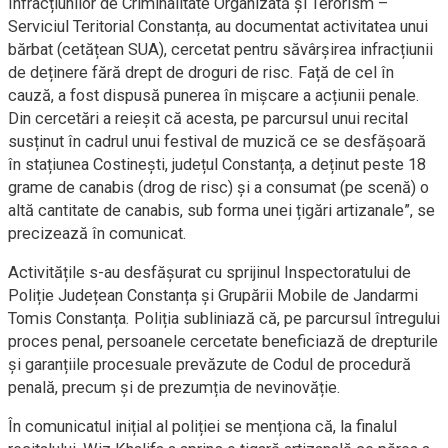
Infracțiunilor de Criminalitate Organizată și Terorism –
Serviciul Teritorial Constanța, au documentat activitatea unui
bărbat (cetățean SUA), cercetat pentru săvârșirea infracțiunii
de deținere fără drept de droguri de risc. Față de cel în
cauză, a fost dispusă punerea în mișcare a acțiunii penale.
Din cercetări a reieșit că acesta, pe parcursul unui recital
susținut în cadrul unui festival de muzică ce se desfășoară
în stațiunea Costinești, județul Constanța, a deținut peste 18
grame de canabis (drog de risc) și a consumat (pe scenă) o
altă cantitate de canabis, sub forma unei țigări artizanale”, se
precizează în comunicat.
Activitățile s-au desfășurat cu sprijinul Inspectoratului de
Poliție Județean Constanța și Grupării Mobile de Jandarmi
Tomis Constanța. Poliția subliniază că, pe parcursul întregului
proces penal, persoanele cercetate beneficiază de drepturile
și garanțiile procesuale prevăzute de Codul de procedură
penală, precum și de prezumția de nevinovăție.
În comunicatul inițial al poliției se menționa că, la finalul