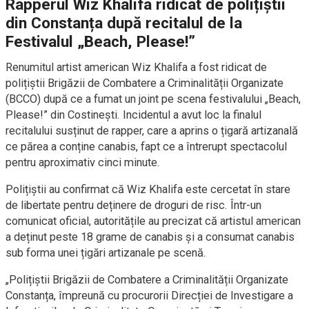
Rapperul Wiz Khalifa ridicat de polițiștii
din Constanța după recitalul de la
Festivalul „Beach, Please!”
Renumitul artist american Wiz Khalifa a fost ridicat de
polițiștii Brigăzii de Combatere a Criminalității Organizate
(BCCO) după ce a fumat un joint pe scena festivalului „Beach,
Please!” din Costinești. Incidentul a avut loc la finalul
recitalului susținut de rapper, care a aprins o țigară artizanală
ce părea a conține canabis, fapt ce a întrerupt spectacolul
pentru aproximativ cinci minute.
Polițiștii au confirmat că Wiz Khalifa este cercetat în stare
de libertate pentru deținere de droguri de risc. Într-un
comunicat oficial, autoritățile au precizat că artistul american
a deținut peste 18 grame de canabis și a consumat canabis
sub forma unei țigări artizanale pe scenă.
„Polițiștii Brigăzii de Combatere a Criminalității Organizate
Constanța, împreună cu procurorii Direcției de Investigare a