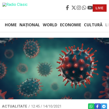
LIVE
HOME
NAȚIONAL
WORLD
ECONOMIE
CULTURĂ
L
ACTUALITATE
12:45 / 14/10/2021
WHATSAPP
FACEBO
TEL