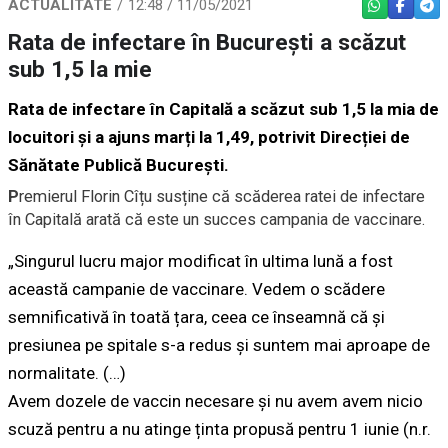
ACTUALITATE
12:48 / 11/05/2021
WHATSAPP
FACEBO
TEL
Rata de infectare în București a scăzut
sub 1,5 la mie
Rata de infectare în Capitală a scăzut sub 1,5 la mia de
locuitori și a ajuns marți la 1,49, potrivit Direcției de
Sănătate Publică București.
P
remierul Florin Cîțu susține că scăderea ratei de infectare
în Capitală arată că este un succes campania de vaccinare.
„Singurul lucru major modificat în ultima lună a fost
această campanie de vaccinare. Vedem o scădere
semnificativă în toată țara, ceea ce înseamnă că și
presiunea pe spitale s-a redus și suntem mai aproape de
normalitate. (…)
Avem dozele de vaccin necesare și nu avem avem nicio
scuză pentru a nu atinge ținta propusă pentru 1 iunie (n.r.