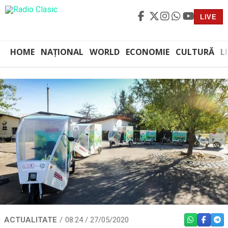
LIVE
HOME
NAȚIONAL
WORLD
ECONOMIE
CULTURĂ
L
ACTUALITATE
08:24 / 27/05/2020
WHATSAPP
FACEBO
TEL