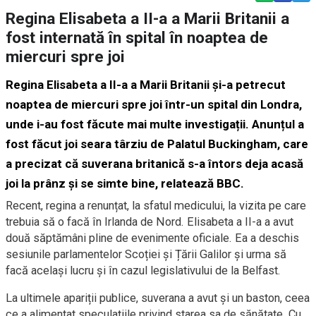
Regina Elisabeta a II-a a Marii Britanii a
fost internată în spital în noaptea de
miercuri spre joi
Regina Elisabeta a II-a a Marii Britanii și-a petrecut
noaptea de miercuri spre joi într-un spital din Londra,
unde i-au fost făcute mai multe investigații. Anunțul a
fost făcut joi seara târziu de Palatul Buckingham, care
a precizat că suverana britanică s-a întors deja acasă
joi la prânz și se simte bine, relatează BBC.
Recent, regina a renunțat, la sfatul medicului, la vizita pe care
trebuia să o facă în Irlanda de Nord. Elisabeta a II-a a avut
două săptămâni pline de evenimente oficiale. Ea a deschis
sesiunile parlamentelor Scoției și Țării Galilor și urma să
facă același lucru și în cazul legislativului de la Belfast.
La ultimele apariții publice, suverana a avut și un baston, ceea
ce a alimentat speculațiile privind starea sa de sănătate. Cu