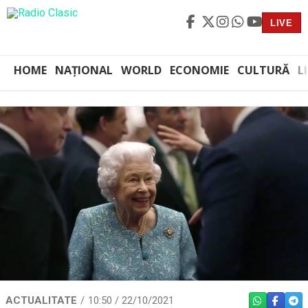
LIVE
HOME
NAȚIONAL
WORLD
ECONOMIE
CULTURĂ
L
ACTUALITATE
10:50 / 22/10/2021
WHATSAPP
FACEBO
TEL