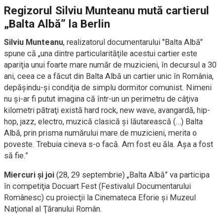
Regizorul Silviu Munteanu mută cartierul
„Balta Albă” la Berlin
Silviu Munteanu
, realizatorul documentarului "Balta Albă"
spune că „una dintre particularităţile acestui cartier este
apariţia unui foarte mare număr de muzicieni, în decursul a 30
ani, ceea ce a făcut din Balta Albă un cartier unic în România,
depăşindu-şi condiţia de simplu dormitor comunist. Nimeni
nu şi-ar fi putut imagina că într-un un perimetru de câţiva
kilometri pătraţi există hard rock, new wave, avangardă, hip-
hop, jazz, electro, muzică clasică şi lăutarească (…) Balta
Albă, prin prisma numărului mare de muzicieni, merita o
poveste. Trebuia cineva s-o facă. Am fost eu ăla. Aşa a fost
să fie.”
Miercuri şi joi
(28, 29 septembrie) „Balta Albă” va participa
în competiţia Docuart Fest (Festivalul Documentarului
Românesc) cu proiecţii la Cinemateca Eforie şi Muzeul
Naţional al Ţăranului Român.