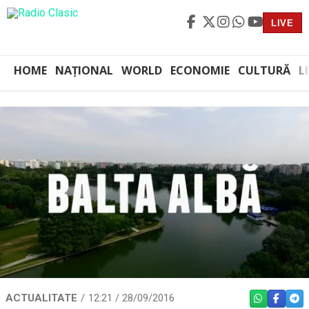
LIVE
HOME
NAȚIONAL
WORLD
ECONOMIE
CULTURĂ
L
ACTUALITATE
12:21 / 28/09/2016
WHATSAPP
FACEBO
TEL