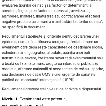
evaluarea tipurilor de risc și a factorilor determinanți ai
acestora, înștiințarea factorilor interesați, avertizarea,
alarmarea, limitarea, înlăturarea sau contracararea efectelor
negative produse ca urmare a manifestării factorilor de risc”,
se specifică în document.
Regulamentul stabilește și criteriile pentru declararea unei
epidemii, cum ar fi notificarea unui județ afectat despre un
eveniment care depășește capacitatea de gestionare locală,
extinderea ariei geografice afectate, apariția unei boli
transmisibile severe, creșterea severității evenimentului sau
o boală cu fatalitate mare, creșterea interesului public sau
mediatic, afectare națională și necesitatea de măsuri sporite,
sau declararea de către OMS a unei urgențe de sănătate
publică de importanță internațională (USPII).
Regulamentul prevede trei niveluri de activare a răspunsului:
Nivelul 1
: Evenimentul este potențial,
nedovedit/neconfirmat.