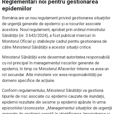
Reglementări noi pentru gestionarea
epidemiilor
România are un nou regulament privind gestionarea situațiilor
de urgență generate de epidemii și a riscurilor asociate
acestora. Noul regulament, aprobat prin ordinul ministrului
Sănătății (nr. 3.643/2024), a fost publicat miercuri în
Monitorul Oficial și stabilește cadrul pentru gestionarea de
către Ministerul Sănătății a acestor situații critice.
Ministerul Sănătății este desemnat autoritatea responsabilă
cu rol principal în managementul riscurilor generate de
epidemii, în timp ce Ministerul Afacerilor Interne va avea un
rol secundar. Alte ministere vor avea responsabilități pe
domenii specifice de acțiune.
Conform regulamentului, Ministerul Sănătății va gestiona
tipurile de risc asociate cu: epidemii cauzate de inundații,
epidemii rezultate din seisme și epidemii apărute în urma
epizootiilor/zoonozelor. „Managementul situațiilor de urgență
generate de epidemii constă în identificarea, înregistrarea și