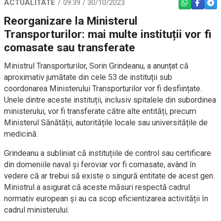
ACTUALITATE
09:39 / 30/10/2023
WHATSAPP
FACEBO
TEL
Reorganizare la Ministerul
Transporturilor: mai multe instituții vor fi
comasate sau transferate
Ministrul Transporturilor, Sorin Grindeanu, a anunțat că
aproximativ jumătate din cele 53 de instituții sub
coordonarea Ministerului Transporturilor vor fi desființate.
Unele dintre aceste instituții, inclusiv spitalele din subordinea
ministerului, vor fi transferate către alte entități, precum
Ministerul Sănătății, autoritățile locale sau universitățile de
medicină.
Grindeanu a subliniat că instituțiile de control sau certificare
din domeniile naval și feroviar vor fi comasate, având în
vedere că ar trebui să existe o singură entitate de acest gen.
Ministrul a asigurat că aceste măsuri respectă cadrul
normativ european și au ca scop eficientizarea activității în
cadrul ministerului.