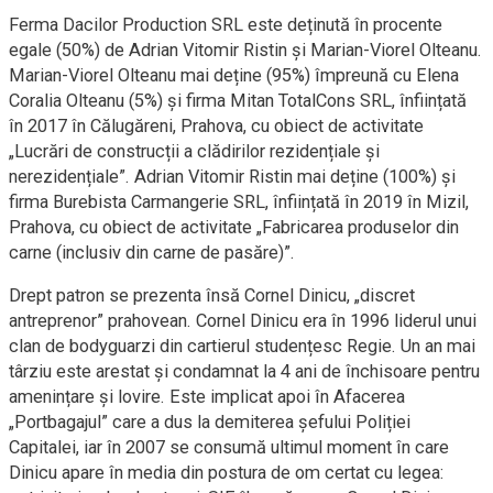
Ferma Dacilor Production SRL este deținută în procente
egale (50%) de Adrian Vitomir Ristin și Marian-Viorel Olteanu.
Marian-Viorel Olteanu mai deține (95%) împreună cu Elena
Coralia Olteanu (5%) și firma Mitan TotalCons SRL, înființată
în 2017 în Călugăreni, Prahova, cu obiect de activitate
„Lucrări de construcții a clădirilor rezidențiale și
nerezidențiale”. Adrian Vitomir Ristin mai deține (100%) și
firma Burebista Carmangerie SRL, înființată în 2019 în Mizil,
Prahova, cu obiect de activitate „Fabricarea produselor din
carne (inclusiv din carne de pasăre)”.
Drept patron se prezenta însă Cornel Dinicu, „discret
antreprenor” prahovean. Cornel Dinicu era în 1996 liderul unui
clan de bodyguarzi din cartierul studențesc Regie. Un an mai
târziu este arestat și condamnat la 4 ani de închisoare pentru
amenințare și lovire. Este implicat apoi în Afacerea
„Portbagajul” care a dus la demiterea șefului Poliției
Capitalei, iar în 2007 se consumă ultimul moment în care
Dinicu apare în media din postura de om certat cu legea: