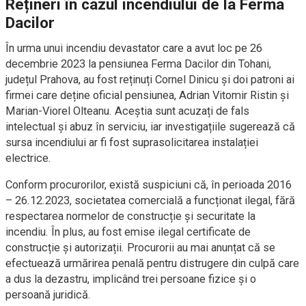
Rețineri în cazul incendiului de la Ferma
Dacilor
În urma unui incendiu devastator care a avut loc pe 26
decembrie 2023 la pensiunea Ferma Dacilor din Tohani,
județul Prahova, au fost reținuți Cornel Dinicu și doi patroni ai
firmei care deține oficial pensiunea, Adrian Vitomir Ristin și
Marian-Viorel Olteanu. Aceștia sunt acuzați de fals
intelectual și abuz în serviciu, iar investigațiile sugerează că
sursa incendiului ar fi fost suprasolicitarea instalației
electrice.
Conform procurorilor, există suspiciuni că, în perioada 2016
– 26.12.2023, societatea comercială a funcționat ilegal, fără
respectarea normelor de construcție și securitate la
incendiu. În plus, au fost emise ilegal certificate de
construcție și autorizații. Procurorii au mai anunțat că se
efectuează urmărirea penală pentru distrugere din culpă care
a dus la dezastru, implicând trei persoane fizice și o
persoană juridică.