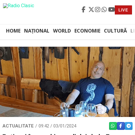
LIVE
HOME
NAȚIONAL
WORLD
ECONOMIE
CULTURĂ
L
ACTUALITATE
09:42 / 03/01/2024
WHATSAPP
FACEBO
TEL