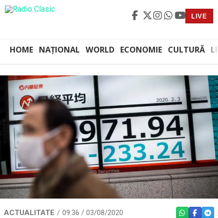
LIVE
HOME
NAȚIONAL
WORLD
ECONOMIE
CULTURĂ
L
ACTUALITATE
09:36 / 03/08/2020
WHATSAPP
FACEBO
TEL