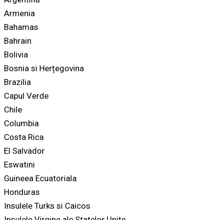
Armenia
Bahamas
Bahrain
Bolivia
Bosnia si Herțegovina
Brazilia
Capul Verde
Chile
Columbia
Costa Rica
El Salvador
Eswatini
Guineea Ecuatoriala
Honduras
Insulele Turks si Caicos
Insulele Virgine ale Statelor Unite