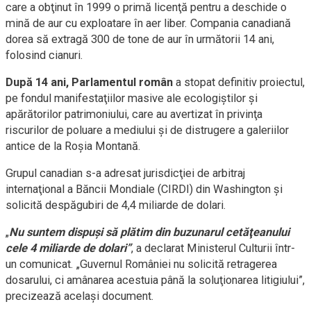
care a obţinut în 1999 o primă licenţă pentru a deschide o
mină de aur cu exploatare în aer liber. Compania canadiană
dorea să extragă 300 de tone de aur în următorii 14 ani,
folosind cianuri.
După 14 ani, Parlamentul român
a stopat definitiv proiectul,
pe fondul manifestaţiilor masive ale ecologiştilor şi
apărătorilor patrimoniului, care au avertizat în privinţa
riscurilor de poluare a mediului şi de distrugere a galeriilor
antice de la Roşia Montană.
Grupul canadian s-a adresat jurisdicţiei de arbitraj
internaţional a Băncii Mondiale (CIRDI) din Washington şi
solicită despăgubiri de 4,4 miliarde de dolari.
„
Nu suntem dispuşi să plătim din buzunarul cetăţeanului
cele 4 miliarde de dolari”
, a declarat Ministerul Culturii într-
un comunicat. „Guvernul României nu solicită retragerea
dosarului, ci amânarea acestuia până la soluţionarea litigiului”,
precizează acelaşi document.