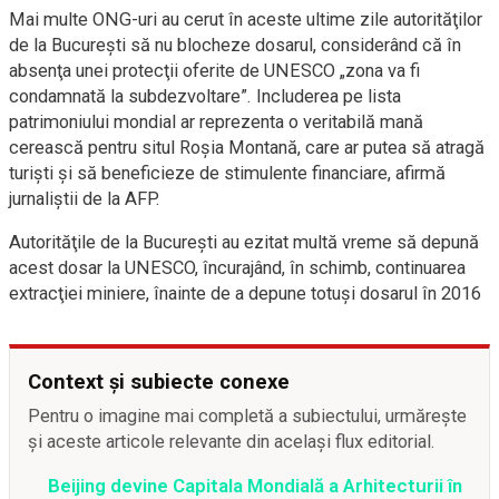
Mai multe ONG-uri au cerut în aceste ultime zile autorităţilor
de la Bucureşti să nu blocheze dosarul, considerând că în
absenţa unei protecţii oferite de UNESCO „zona va fi
condamnată la subdezvoltare”. Includerea pe lista
patrimoniului mondial ar reprezenta o veritabilă mană
cerească pentru situl Roşia Montană, care ar putea să atragă
turişti şi să beneficieze de stimulente financiare, afirmă
jurnaliştii de la AFP.
Autorităţile de la Bucureşti au ezitat multă vreme să depună
acest dosar la UNESCO, încurajând, în schimb, continuarea
extracţiei miniere, înainte de a depune totuşi dosarul în 2016
Context și subiecte conexe
Pentru o imagine mai completă a subiectului, urmărește
și aceste articole relevante din același flux editorial.
Beijing devine Capitala Mondială a Arhitecturii în