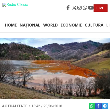
LIVE
HOME
NAȚIONAL
WORLD
ECONOMIE
CULTURĂ
L
ACTUALITATE
13:42 / 29/06/2018
WHATSAPP
FACEBO
TEL