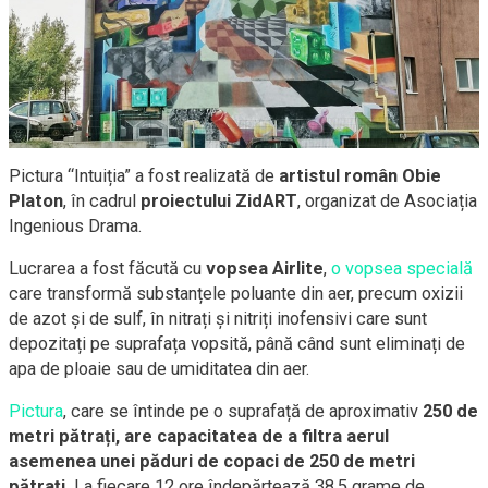
Pictura “Intuiția” a fost realizată de
artistul român Obie
Platon
, în cadrul
proiectului ZidART
, organizat de Asociația
Ingenious Drama.
Lucrarea a fost făcută cu
vopsea Airlite
,
o vopsea specială
care transformă substanțele poluante din aer, precum oxizii
de azot și de sulf, în nitrați și nitriți inofensivi care sunt
depozitați pe suprafața vopsită, până când sunt eliminați de
apa de ploaie sau de umiditatea din aer.
Pictura
, care se întinde pe o suprafață de aproximativ
250 de
metri pătrați, are capacitatea de a filtra aerul
asemenea unei păduri de copaci de 250 de metri
pătrați
. La fiecare 12 ore îndepărtează 38,5 grame de