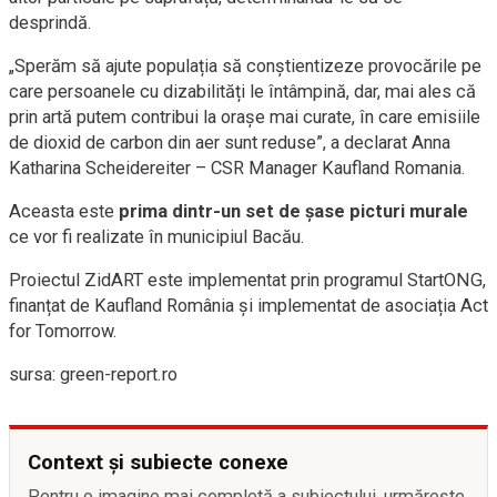
desprindă.
„Sperăm să ajute populația să conștientizeze provocările pe
care persoanele cu dizabilități le întâmpină, dar, mai ales că
prin artă putem contribui la orașe mai curate, în care emisiile
de dioxid de carbon din aer sunt reduse”, a declarat Anna
Katharina Scheidereiter – CSR Manager Kaufland Romania.
Aceasta este
prima dintr-un set de șase picturi murale
ce vor fi realizate în municipiul Bacău.
Proiectul ZidART este implementat prin programul StartONG,
finanțat de Kaufland România și implementat de asociația Act
for Tomorrow.
sursa: green-report.ro
Context și subiecte conexe
Pentru o imagine mai completă a subiectului, urmărește