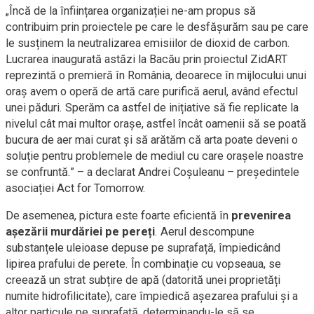
„Încă de la înființarea organizației ne-am propus să
contribuim prin proiectele pe care le desfășurăm sau pe care
le susținem la neutralizarea emisiilor de dioxid de carbon.
Lucrarea inaugurată astăzi la Bacău prin proiectul ZidART
reprezintă o premieră în România, deoarece în mijlocului unui
oraș avem o operă de artă care purifică aerul, având efectul
unei păduri. Sperăm ca astfel de inițiative să fie replicate la
nivelul cât mai multor orașe, astfel încât oamenii să se poată
bucura de aer mai curat și să arătăm că arta poate deveni o
soluție pentru problemele de mediul cu care orașele noastre
se confruntă.” – a declarat Andrei Coșuleanu – președintele
asociației Act for Tomorrow.
De asemenea, pictura este foarte eficientă în
prevenirea
așezării murdăriei pe pereți
. Aerul descompune
substanțele uleioase depuse pe suprafață, împiedicând
lipirea prafului de perete. În combinație cu vopseaua, se
creează un strat subțire de apă (datorită unei proprietăți
numite hidrofilicitate), care împiedică așezarea prafului și a
altor particule pe suprafață, determinandu-le să se