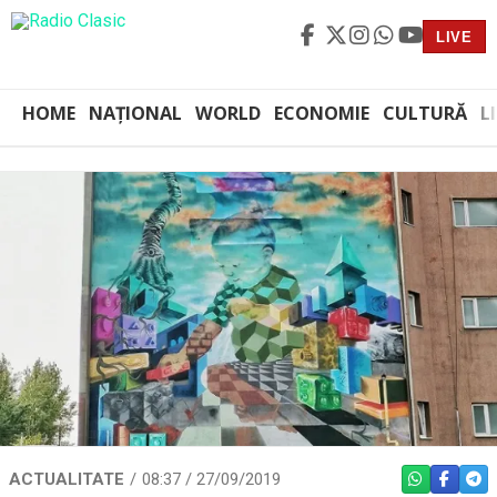
LIVE
HOME
NAȚIONAL
WORLD
ECONOMIE
CULTURĂ
L
ACTUALITATE
08:37 / 27/09/2019
WHATSAPP
FACEBO
TEL