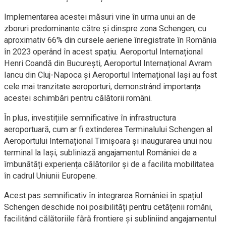
Implementarea acestei măsuri vine în urma unui an de
zboruri predominante către și dinspre zona Schengen, cu
aproximativ 66% din cursele aeriene înregistrate în România
în 2023 operând în acest spațiu. Aeroportul Internațional
Henri Coandă din București, Aeroportul Internațional Avram
Iancu din Cluj-Napoca și Aeroportul Internațional Iași au fost
cele mai tranzitate aeroporturi, demonstrând importanța
acestei schimbări pentru călătorii români.
În plus, investițiile semnificative în infrastructura
aeroportuară, cum ar fi extinderea Terminalului Schengen al
Aeroportului Internațional Timișoara și inaugurarea unui nou
terminal la Iași, subliniază angajamentul României de a
îmbunătăți experiența călătorilor și de a facilita mobilitatea
în cadrul Uniunii Europene.
Acest pas semnificativ în integrarea României în spațiul
Schengen deschide noi posibilități pentru cetățenii români,
facilitând călătoriile fără frontiere și subliniind angajamentul