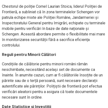
Chestorul de poliție Cornel Laurian Stoica, liderul Poliției de
Frontieră, a subliniat că în zona terminalelor Schengen vor
patrula echipe mixte ale Poliției Române, Jandarmeriei și
Inspectoratului General pentru Imigrări, echipate cu terminale
mobile pentru verificări în baze de date naționale și
Schengen. Această abordare permite o flexibilitate mai mare
în monitorizarea securității fără a sacrifica eficiența
controlului.
Reguli pentru Minorii Călători
Condițiile de călătorie pentru minorii români rămân
neschimbate, necesitând același set de documente ca
înainte. În anumite cazuri, cum ar fi călătoriile însoțite de un
părinte sau de o terță persoană, sunt necesare declarații
autentificate ale părinților. Polițiștii de frontieră pot efectua
verificări aleatorii pentru a asigura că toate documentele
necesare sunt în ordine.
Date Statistice și Investiții