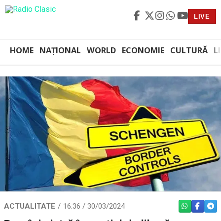
LIVE
HOME
NAȚIONAL
WORLD
ECONOMIE
CULTURĂ
L
ACTUALITATE
16:36 / 30/03/2024
WHATSAPP
FACEBO
TEL