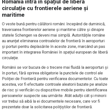
România intră în spațiul de liberă
circulație cu frontierele aeriene și
maritime
O veste bună pentru călătorii români: începând de duminică,
traversarea frontierelor aeriene și maritime către și dinspre
statele Schengen va deveni mai simplă. Autoritățile române
au anunțat eliminarea controalelor de frontieră în aeroporturi
și porturi pentru deplasările în aceste zone, marcând un pas
important în integrarea României în spațiul european de liberă
circulație.
Românii se vor bucura de o trecere mai fluidă la aeroporturi și
în porturi, fără oprirea obligatorie la punctele de control ale
Poliției de Frontieră pentru verificarea documentelor. Cu toate
acestea, vor fi efectuate controale aleatorii bazate pe analize
de risc și verificări cu dispozitive mobile pentru identificarea
persoanelor suspecte sau urmărite. Atât adulții cât și minorii
vor trebui să aibă la ei documentele necesare, care vor fi
prezentate doar la solicitarea polițiștilor de frontieră.