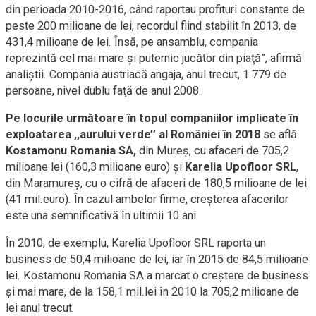
din perioada 2010-2016, când raportau profituri constante de
peste 200 milioane de lei, recordul fiind stabilit în 2013, de
431,4 milioane de lei. Însă, pe ansamblu, compania
reprezintă cel mai mare şi puternic jucător din piaţă”, afirmă
analiştii. Compania austriacă angaja, anul trecut, 1.779 de
persoane, nivel dublu faţă de anul 2008.
Pe locurile următoare în topul companiilor implicate în
exploatarea ,,aurului verde’’ al României în 2018
se află
Kostamonu Romania SA,
din Mureş, cu afaceri de 705,2
milioane lei (160,3 milioane euro) şi
Karelia Upofloor SRL
,
din Maramureş, cu o cifră de afaceri de 180,5 milioane de lei
(41 mil.euro). În cazul ambelor firme, creşterea afacerilor
este una semnificativă în ultimii 10 ani.
În 2010, de exemplu, Karelia Upofloor SRL raporta un
business de 50,4 milioane de lei, iar în 2015 de 84,5 milioane
lei. Kostamonu Romania SA a marcat o creştere de business
şi mai mare, de la 158,1 mil.lei în 2010 la 705,2 milioane de
lei anul trecut.