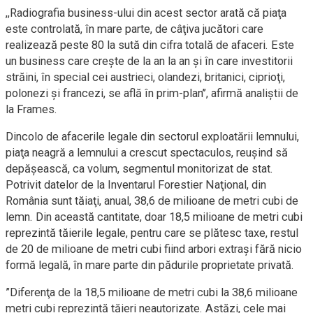
,,Radiografia business-ului din acest sector arată că piaţa
este controlată, în mare parte, de câţiva jucători care
realizează peste 80 la sută din cifra totală de afaceri. Este
un business care creşte de la an la an şi în care investitorii
străini, în special cei austrieci, olandezi, britanici, ciprioţi,
polonezi şi francezi, se află în prim-plan’’, afirmă analiştii de
la Frames.
Dincolo de afacerile legale din sectorul exploatării lemnului,
piaţa neagră a lemnului a crescut spectaculos, reuşind să
depăşească, ca volum, segmentul monitorizat de stat.
Potrivit datelor de la Inventarul Forestier Naţional, din
România sunt tăiaţi, anual, 38,6 de milioane de metri cubi de
lemn. Din această cantitate, doar 18,5 milioane de metri cubi
reprezintă tăierile legale, pentru care se plătesc taxe, restul
de 20 de milioane de metri cubi fiind arbori extraşi fără nicio
formă legală, în mare parte din pădurile proprietate privată.
”Diferenţa de la 18,5 milioane de metri cubi la 38,6 milioane
metri cubi reprezintă tăieri neautorizate. Astăzi, cele mai