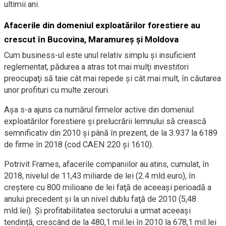
ultimii ani.
Afacerile din domeniul exploatărilor forestiere au
crescut în Bucovina, Maramureș și Moldova
Cum business-ul este unul relativ simplu şi insuficient
reglementat, pădurea a atras tot mai mulţi investitori
preocupaţi să taie cât mai repede şi cât mai mult, în căutarea
unor profituri cu multe zerouri.
Aşa s-a ajuns ca numărul firmelor active din domeniul
exploatărilor forestiere şi prelucrării lemnului să crească
semnificativ din 2010 şi până în prezent, de la 3.937 la 6189
de firme în 2018 (cod CAEN 220 şi 1610).
Potrivit Frames, afacerile companiilor au atins, cumulat, în
2018, nivelul de 11,43 miliarde de lei (2.4 mld.euro), în
creştere cu 800 milioane de lei faţă de aceeaşi perioadă a
anului precedent şi la un nivel dublu faţă de 2010 (5,48
mld.lei). Şi profitabilitatea sectorului a urmat aceeaşi
tendinţă, crescând de la 480,1 mil.lei în 2010 la 678,1 mil.lei