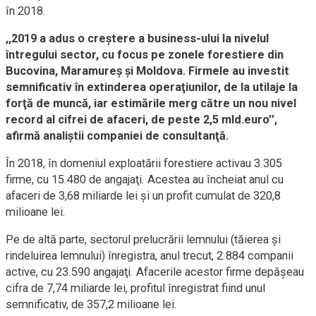
în 2018.
,,2019 a adus o creştere a business-ului la nivelul
întregului sector, cu focus pe zonele forestiere din
Bucovina, Maramureş şi Moldova. Firmele au investit
semnificativ în extinderea operaţiunilor, de la utilaje la
forţă de muncă, iar estimările merg către un nou nivel
record al cifrei de afaceri, de peste 2,5 mld.euro’’,
afirmă analiştii companiei de consultanţă.
În 2018, în domeniul exploatării forestiere activau 3.305
firme, cu 15.480 de angajaţi. Acestea au încheiat anul cu
afaceri de 3,68 miliarde lei şi un profit cumulat de 320,8
milioane lei.
Pe de altă parte, sectorul prelucrării lemnului (tăierea şi
rindeluirea lemnului) înregistra, anul trecut, 2.884 companii
active, cu 23.590 angajaţi. Afacerile acestor firme depăşeau
cifra de 7,74 miliarde lei, profitul înregistrat fiind unul
semnificativ, de 357,2 milioane lei.