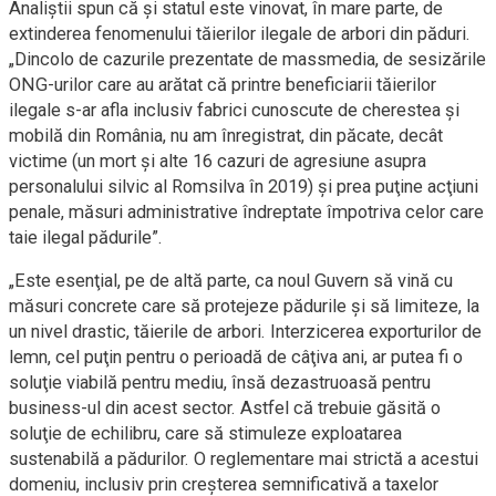
Analiştii spun că şi statul este vinovat, în mare parte, de
extinderea fenomenului tăierilor ilegale de arbori din păduri.
„Dincolo de cazurile prezentate de massmedia, de sesizările
ONG-urilor care au arătat că printre beneficiarii tăierilor
ilegale s-ar afla inclusiv fabrici cunoscute de cherestea şi
mobilă din România, nu am înregistrat, din păcate, decât
victime (un mort şi alte 16 cazuri de agresiune asupra
personalului silvic al Romsilva în 2019) şi prea puţine acţiuni
penale, măsuri administrative îndreptate împotriva celor care
taie ilegal pădurile”.
„Este esenţial, pe de altă parte, ca noul Guvern să vină cu
măsuri concrete care să protejeze pădurile şi să limiteze, la
un nivel drastic, tăierile de arbori. Interzicerea exporturilor de
lemn, cel puţin pentru o perioadă de câţiva ani, ar putea fi o
soluţie viabilă pentru mediu, însă dezastruoasă pentru
business-ul din acest sector. Astfel că trebuie găsită o
soluţie de echilibru, care să stimuleze exploatarea
sustenabilă a pădurilor. O reglementare mai strictă a acestui
domeniu, inclusiv prin creşterea semnificativă a taxelor