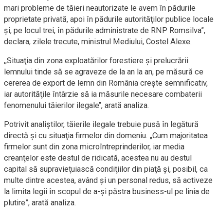
mari probleme de tăieri neautorizate le avem în pădurile
proprietate privată, apoi în pădurile autorităţilor publice locale
şi, pe locul trei, în pădurile administrate de RNP Romsilva”,
declara, zilele trecute, ministrul Mediului, Costel Alexe.
,,Situaţia din zona exploatărilor forestiere şi prelucrării
lemnului tinde să se agraveze de la an la an, pe măsură ce
cererea de export de lemn din România creşte semnificativ,
iar autorităţile întârzie să ia măsurile necesare combaterii
fenomenului tăierilor ilegale’’, arată analiza.
Potrivit analiştilor, tăierile ilegale trebuie pusă în legătură
directă şi cu situaţia firmelor din domeniu. „Cum majoritatea
firmelor sunt din zona microîntreprinderilor, iar media
creanţelor este destul de ridicată, acestea nu au destul
capital să supravieţuiască condiţiilor din piaţă şi, posibil, ca
multe dintre acestea, având şi un personal redus, să activeze
la limita legii în scopul de a-şi păstra business-ul pe linia de
plutire”, arată analiza.