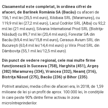
Clasamentul este completat, în ordinea cifrei de
afaceri, de Barlinek România SA (Bacău)
cu afaceri de
156,1 mil.lei (35,5 mil.euro), Xilobaia SRL (Maramureş), cu
119,9 mil.lei (27,2 mil.euro), Lacul Codrilor SRL (Alba) cu 92,2
mil.lei (21 mil.euro), Silvania International Prod SRL (Bistriţa-
Năsăud) cu 89,7 mil.lei (20,4 mil.euro), Forestar SA din
Bacău (69,4 mil.lei/15,8 mil.euro), Cerasus Avium SRL din
Bucureşti (63,4 mil.lei/14,4 mil.euro) şi Virix Prod SRL din
Dâmboviţa (55,1 mil.lei/12,5 mil.euro).
Din punct de vedere regional, cele mai multe firme
funcţionează în Suceava (758), Harghita (451), Argeş
(382) Maramureş (334), Vrancea (332), Neamţ (316),
Bistriţa Năsud (275), Bacău (236) şi Bihor (235).
Potrivit analizei, media cifrei de afaceri era, în 2018, de 1,59
milioane de lei şi un profit de aprox. 100.000 lei, în condiţiile
în care peste 90% dintre firme activau în zona
microîntreprinderilor.