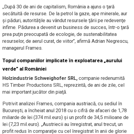
,,După 30 de ani de capitalism, România a ajuns o ţară
secătuită de resurse. De la petrol la gaze, ape minerale, aur
şi păduri, autorităţile au vândut resursele ţării pe redevenţe
infime. Pădurea a devenit un business de succes, într-o ţară
prea puţin preocupată de ecologie, de sustenabilitatea
resurselor, de aerul curat, de viitor’’, afirmă Adrian Negrescu,
managerul Frames.
Topul companiilor implicate în exploatarea „aurului
verde” al României
Holzindustrie Schweighofer SRL,
companie redenumită
HS Timber Productions SRL, reprezintă, de ani de zile, cel
mai important jucător din piaţă.
Potrivit analizei Frames, compania austriacă, cu sediul în
Bucureşti, a încheiat anul 2018 cu o cifră de afaceri de 1,78
miliarde de lei (374 mil.euro) şi un profit de 34,5 milioane de
lei (7,23 mil.euro). „Austriecii au înregistrat, anul trecut, un
profit redus în comparaţie cu cel înregistrat în anii de glorie