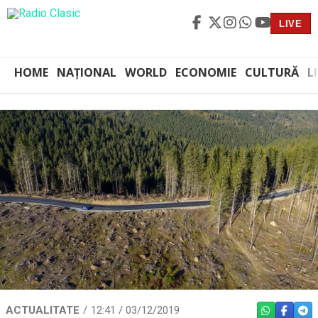
LIVE
HOME
NAȚIONAL
WORLD
ECONOMIE
CULTURĂ
L
ACTUALITATE
12:41 / 03/12/2019
WHATSAPP
FACEBO
TEL