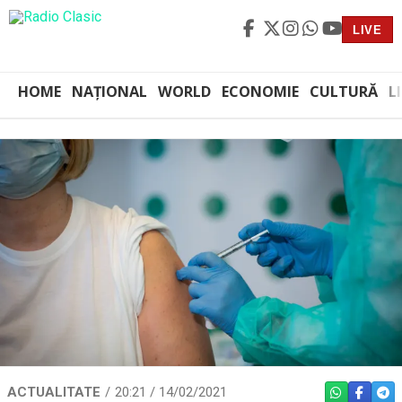
LIVE
HOME
NAȚIONAL
WORLD
ECONOMIE
CULTURĂ
L
ACTUALITATE
20:21 / 14/02/2021
WHATSAPP
FACEBO
TEL