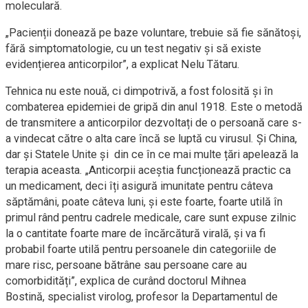
moleculară.
„Pacienții donează pe baze voluntare, trebuie să fie sănătoși,
fără simptomatologie, cu un test negativ și să existe
evidențierea anticorpilor”, a explicat Nelu Tătaru.
Tehnica nu este nouă, ci dimpotrivă, a fost folosită și în
combaterea epidemiei de gripă din anul 1918. Este o metodă
de transmitere a anticorpilor dezvoltați de o persoană care s-
a vindecat către o alta care încă se luptă cu virusul. Și China,
dar și Statele Unite și din ce în ce mai multe țări apelează la
terapia aceasta. „Anticorpii aceștia funcționează practic ca
un medicament, deci îți asigură imunitate pentru câteva
săptămâni, poate câteva luni, și este foarte, foarte utilă în
primul rând pentru cadrele medicale, care sunt expuse zilnic
la o cantitate foarte mare de încărcătură virală, și va fi
probabil foarte utilă pentru persoanele din categoriile de
mare risc, persoane bătrâne sau persoane care au
comorbidități”, explica de curând
doctorul Mihnea
Bostină
,
specialist virolog, profesor la Departamentul de