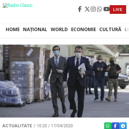
LIVE
HOME
NAȚIONAL
WORLD
ECONOMIE
CULTURĂ
L
ACTUALITATE
10:20 / 17/04/2020
WHATSAPP
FACEBO
TEL