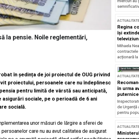
miercuri au 
semnificati
ACTUALITAT
Regina co
își extind
ă la pensie. Noile reglementări,
televiziun
Mihaela Nea
contractele 
acționară la
Sursă foto: Shutte
robat în ședința de joi proiectul de OUG privind
ACTUALITAT
Recomandă
ivit proiectului, persoanele care nu îndeplinesc
în urma av
pensia pentru limită de vârstă sau anticipată,
puternice
e asigurări sociale, pe o perioadă de 6 ani
Inspectoratu
are socială.
de Urgență 
pentru popula
plementarea unor măsuri de lărgire a sferei de
ACTUALITAT
a persoanelor care nu au avut calitatea de asigurat
Ministerul