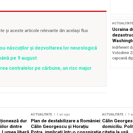
ACTUALITAT
Ucraina d
 și aceste articole relevante din același flux
dezastruo
Washingto
incertitud
Indiferent d
ou-născuților și dezvoltarea lor neurologică
Volodimir Ze
 până pe 9 august
capcană dip
rea centralelor pe cărbune, un risc major
ACTUALITATE
1 an ago
ACTUALITATE
1 a
cționează dur
Plan de destabilizare a României:
Călin Georgesc
ilor dintre
Călin Georgescu și Horațiu
domiciliu. Poli
 „Lumea liberă
Potra, implicați într-o conspirație
citația la ușă