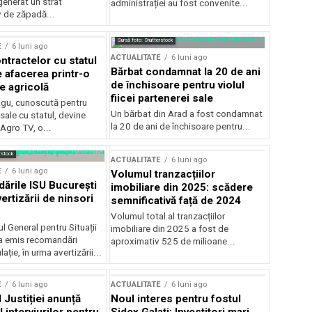
generat un strat
administrației au fost convenite...
v de zăpadă...
Sursă foto: Shutterstock
E
6 luni ago
ACTUALITATE
6 luni ago
ntractelor cu statul
Bărbat condamnat la 20 de ani
e afacerea printr-o
de închisoare pentru violul
e agricolă
fiicei partenerei sale
gu, cunoscută pentru
Un bărbat din Arad a fost condamnat
sale cu statul, devine
la 20 de ani de închisoare pentru...
 Agro TV, o...
rstock
ACTUALITATE
6 luni ago
E
6 luni ago
Volumul tranzacțiilor
rile ISU București
imobiliare din 2025: scădere
ertizării de ninsori
semnificativă față de 2024
Volumul total al tranzacțiilor
l General pentru Situații
imobiliare din 2025 a fost de
a emis recomandări
aproximativ 525 de milioane...
ție, în urma avertizării...
E
6 luni ago
ACTUALITATE
6 luni ago
 Justiției anunță
Noul interes pentru fostul