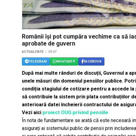
Românii își pot cumpăra vechime ca să ias
aprobate de guvern
ACTUALITATE
09:47
TELEGRAM
WHATSAPP
FACEBOOK
După mai multe rânduri de discuții, Guvernul a ap
unele măsuri din domeniul pensiilor publice. Potr
condiția stagiului de cotizare pentru a accede la 
să contribuie la sistem prin plata contribuțiilor d
anterioară datei încheierii contractului de asigur
Vezi aici
proiect OUG privind pensiile
În nota de fundamentare se arată că este necesară im
asigurați ai sistemului public de pensii prin includere