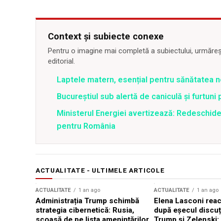
Context și subiecte conexe
Pentru o imagine mai completă a subiectului, urmărește
editorial.
Laptele matern, esențial pentru sănătatea n
Bucureștiul sub alertă de caniculă și furtuni
Ministerul Energiei avertizează: Redeschide
pentru România
ACTUALITATE - ULTIMELE ARTICOLE
ACTUALITATE
1 an ago
ACTUALITATE
1 an ago
Administrația Trump schimbă
Elena Lasconi rea
strategia cibernetică: Rusia,
după eșecul discuți
scoasă de pe lista amenințărilor
Trump și Zelenski: