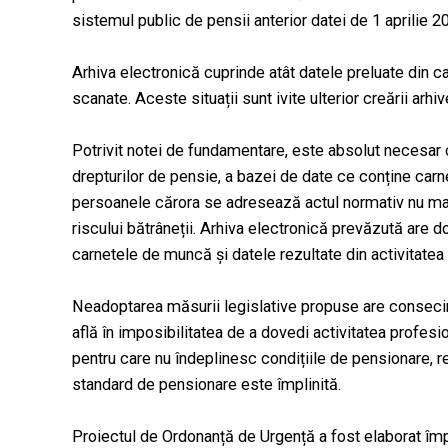
sistemul public de pensii anterior datei de 1 aprilie 2
Arhiva electronică cuprinde atât datele preluate din 
scanate. Aceste situații sunt ivite ulterior creării arhiv
Potrivit notei de fundamentare, este absolut necesar cr
drepturilor de pensie, a bazei de date ce conține car
persoanele cărora se adresează actul normativ nu mai p
riscului bătrâneții. Arhiva electronică prevăzută are
carnetele de muncă și datele rezultate din activitate
Neadoptarea măsurii legislative propuse are consecin
află în imposibilitatea de a dovedi activitatea profesi
pentru care nu îndeplinesc condițiile de pensionare, r
standard de pensionare este împlinită.
Proiectul de Ordonanță de Urgență a fost elaborat îm