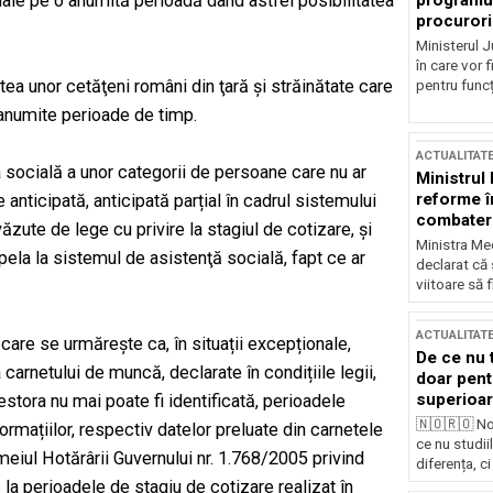
programul
iale pe o anumită perioadă dând astfel posibilitatea
procurori
Ministerul Ju
în care vor f
tea unor cetăţeni români din ţară şi străinătate care
pentru funcți
 anumite perioade de timp.
ACTUALITAT
 socială a unor categorii de persoane care nu ar
Ministrul
reforme î
anticipată, anticipată parțial în cadrul sistemului
combaterea
ăzute de lege cu privire la stagiul de cotizare, şi
Ministra Med
 apela la sistemul de asistenţă socială, fapt ce ar
declarat că
viitoare să 
ACTUALITAT
are se urmărește ca, în situații excepționale,
De ce nu 
arnetului de muncă, declarate în condițiile legii,
doar pentr
superioar
estora nu mai poate fi identificată, perioadele
🇳🇴🇷🇴 No
nformațiilor, respectiv datelor preluate din carnetele
ce nu studii
meiul Hotărârii Guvernului nr. 1.768/2005 privind
diferența, ci
la perioadele de stagiu de cotizare realizat în