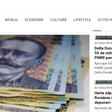
WORLD
ECONOMIE
CULTURĂ
LIFESTYLE
SCITECH
Sursă foto: Shutte
ACTUALITAT
Delta Dun
50 de mil
PNRR pen
esențiale
Aproape 50 
PNRR, pierdu
Delta Dunării
Sursă foto: Shutte
ACTUALITAT
Harta zăp
România c
depuneri 
Ninsorile di