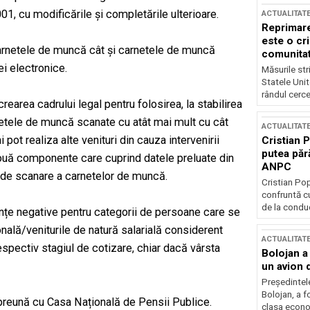
001, cu modificările și completările ulterioare.
ACTUALITAT
Reprimare
este o cri
carnetele de muncă cât și carnetele de muncă
comunitate
ei electronice.
Măsurile stri
Statele Unit
rândul cerce
earea cadrului legal pentru folosirea, la stabilirea
netele de muncă scanate cu atât mai mult cu cât
ACTUALITAT
ot realiza alte venituri din cauza intervenirii
Cristian 
putea păr
 două componente care cuprind datele preluate din
ANPC
a de scanare a carnetelor de muncă.
Cristian Po
confruntă cu
de la conduc
țe negative pentru categorii de persoane care se
onală/veniturile de natură salarială considerent
ACTUALITAT
espectiv stagiul de cotizare, chiar dacă vârsta
Bolojan a
un avion d
Președintele
Bolojan, a f
preună cu Casa Națională de Pensii Publice.
clasa econom