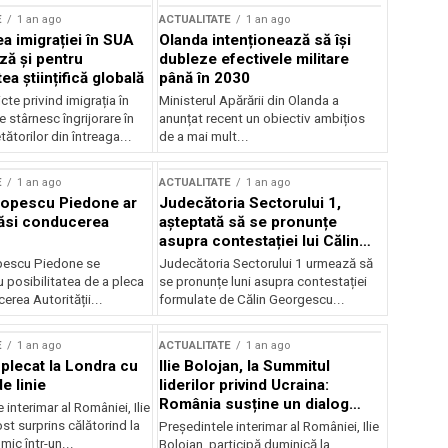
E
1 an ago
ACTUALITATE
1 an ago
a imigrației în SUA
Olanda intenționează să își
ză și pentru
dubleze efectivele militare
a științifică globală
până în 2030
cte privind imigrația în
Ministerul Apărării din Olanda a
e stârnesc îngrijorare în
anunțat recent un obiectiv ambițios
tătorilor din întreaga...
de a mai mult...
E
1 an ago
ACTUALITATE
1 an ago
Popescu Piedone ar
Judecătoria Sectorului 1,
ăsi conducerea
așteptată să se pronunțe
asupra contestației lui Călin
Georgescu privind controlul
pescu Piedone se
Judecătoria Sectorului 1 urmează să
judiciar
 posibilitatea de a pleca
se pronunțe luni asupra contestației
erea Autorității...
formulate de Călin Georgescu...
E
1 an ago
ACTUALITATE
1 an ago
 plecat la Londra cu
Ilie Bolojan, la Summitul
e linie
liderilor privind Ucraina:
România susține un dialog
 interimar al României, Ilie
transatlantic pentru securitate
ost surprins călătorind la
Președintele interimar al României, Ilie
și stabilitate
ic într-un...
Bolojan, participă duminică la