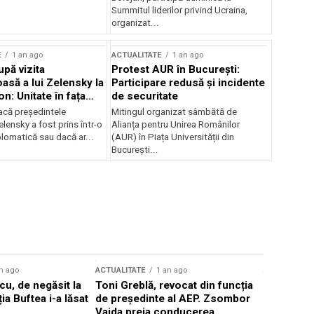
Summitul liderilor privind Ucraina,
organizat...
E
1 an ago
ACTUALITATE
1 an ago
upă vizita
Protest AUR în București:
asă a lui Zelensky la
Participare redusă și incidente
n: Unitate în fața
de securitate
inii
acă președintele
Mitingul organizat sâmbătă de
lensky a fost prins într-o
Alianța pentru Unirea Românilor
lomatică sau dacă ar...
(AUR) în Piața Universității din
București...
n ago
ACTUALITATE
1 an ago
ACTUALITATE
u, de negăsit la
Toni Greblă, revocat din funcția
Ilie Boloj
ția Buftea i-a lăsat
de președinte al AEP. Zsombor
alegerilor
Vajda preia conducerea
constituți