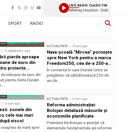
LIVE RADIO CLASIC FM
Whitney Houston - Didn
SPORT
RADIO
rstock
ACTUALITATE
4 luni ago
E
3 săptămâni ago
Nava-școală “Mircea” pornește
ării pierde aproape
spre New York pentru a marca
ioane de euro din
Freedom250, cea de-a 250-a
tru proiecte
aniversare a Statelor Unite
În contextul în care Statele Unite se
de milioane de euro din
pregătesc să sărbătorească 250 de
ți pentru Delta Dunării
ani de...
...
rstock
ACTUALITATE
6 luni ago
E
6 luni ago
Reforma administrației:
ezii: zonele din
Bolojan detaliază măsurile și
u cele mai mari
economiile planificate
după viscol
Premierul Ilie Bolojan a anunțat că
n noaptea de marți spre
elementele fundamentale ale reformei