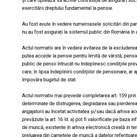
şi care optează să achite contribuția de asigurări soc
exercitării dreptului fundamental la pensie.
Au fost avute în vedere numeroasele solicitări din par
nu au fost asigurați la sistemul public din România în
Actul normativ are în vedere evitarea de la excluderea
putea accede la pensie pentru limită de vârstă, pensie 
public de pensii întrucât nu îndeplinesc condiţiile prev
care, în lipsa îndeplinirii condiţiilor de pensionare, ar
împovăra bugetul de stat.
Actul normativ mai prevede completarea art. 159 prin c
determinate de distrugerea, degradarea sau pierderea c
angajatorii au încetat activitatea și/sau dacă arhiva ac
prevăzute la art. 16 lit. a) pot fi valorificate pe baza i
de muncă, existente în arhiva electronică creată în te
preluarea din carnetele de muncă a datelor referitoare 