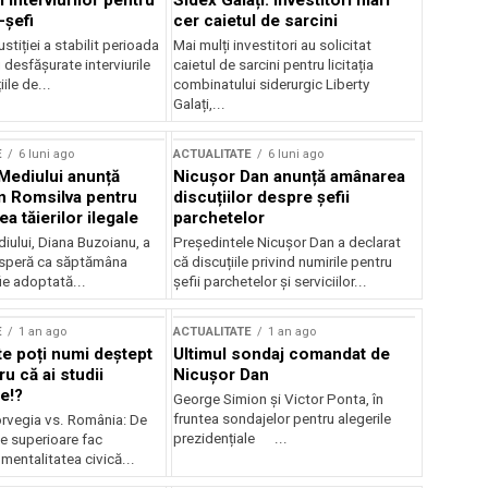
 interviurilor pentru
Sidex Galați: Investitori mari
-șefi
cer caietul de sarcini
stiției a stabilit perioada
Mai mulți investitori au solicitat
i desfășurate interviurile
caietul de sarcini pentru licitația
ile de...
combinatului siderurgic Liberty
Galați,...
E
6 luni ago
ACTUALITATE
6 luni ago
 Mediului anunță
Nicușor Dan anunță amânarea
n Romsilva pentru
discuțiilor despre șefii
 tăierilor ilegale
parchetelor
iului, Diana Buzoianu, a
Președintele Nicușor Dan a declarat
 speră ca săptămâna
că discuțiile privind numirile pentru
fie adoptată...
șefii parchetelor și serviciilor...
E
1 an ago
ACTUALITATE
1 an ago
te poți numi deștept
Ultimul sondaj comandat de
u că ai studii
Nicușor Dan
e!?
George Simion și Victor Ponta, în
fruntea sondajelor pentru alegerile
rvegia vs. România: De
prezidențiale ...
le superioare fac
 mentalitatea civică...