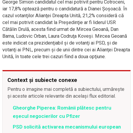
George Simion candidatul cel mai potrivit pentru Cotroceni,
iar 17,8% optează pentru o candidatură a Dianei Şoşoacă. În
cazul votanţilor Alianţei Dreapta Unită, 21,2% consideră că
cel mai potrivit candidat la Preşedinţie ar fi liderul USR
Cătălin Drulă, acesta fiind urmat de Mircea Geoană, Dan
Barna, Ludovic Orban, Laura Codruţa Koveşi. Mircea Geoană
este indicat ca prezidenţiabil şi de votanţi ai PSD, şi de
votanţi ai PNL, precum şi de unii dintre cei ai Alianţei Dreapta
Unită, în toate cele trei cazuri fiind a doua opţiune.
Context și subiecte conexe
Pentru o imagine mai completă a subiectului, urmărește
și aceste articole relevante din același flux editorial.
Gheorghe Piperea: Românii plătesc pentru
eșecul negocierilor cu Pfizer
PSD solicită activarea mecanismului european