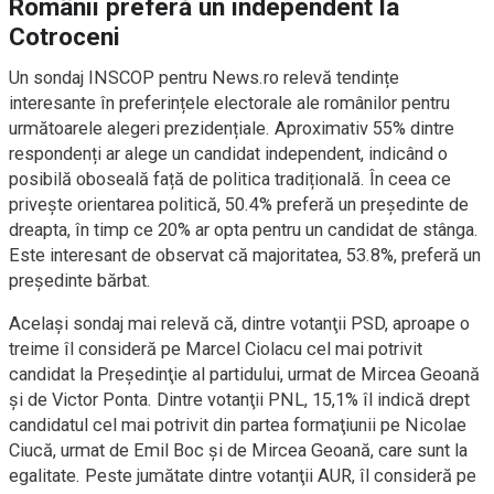
Românii preferă un independent la
Cotroceni
Un sondaj INSCOP pentru News.ro relevă tendințe
interesante în preferințele electorale ale românilor pentru
următoarele alegeri prezidențiale. Aproximativ 55% dintre
respondenți ar alege un candidat independent, indicând o
posibilă oboseală față de politica tradițională. În ceea ce
privește orientarea politică, 50.4% preferă un președinte de
dreapta, în timp ce 20% ar opta pentru un candidat de stânga.
Este interesant de observat că majoritatea, 53.8%, preferă un
președinte bărbat.
Acelaşi sondaj mai relevă că, dintre votanţii PSD, aproape o
treime îl consideră pe Marcel Ciolacu cel mai potrivit
candidat la Preşedinţie al partidului, urmat de Mircea Geoană
şi de Victor Ponta. Dintre votanţii PNL, 15,1% îl indică drept
candidatul cel mai potrivit din partea formaţiunii pe Nicolae
Ciucă, urmat de Emil Boc şi de Mircea Geoană, care sunt la
egalitate. Peste jumătate dintre votanţii AUR, îl consideră pe