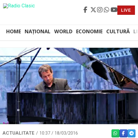
LIVE
HOME
NAȚIONAL
WORLD
ECONOMIE
CULTURĂ
L
ACTUALITATE
10:37 / 18/03/2016
WHATSAPP
FACEBO
TEL