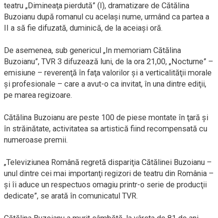
teatru „Dimineaţa pierdută” (I), dramatizare de Cătălina
Buzoianu după romanul cu acelaşi nume, urmând ca partea a
II a să fie difuzată, duminică, de la aceiaşi oră.
De asemenea, sub genericul „In memoriam Cătălina
Buzoianu”, TVR 3 difuzează luni, de la ora 21,00, „Nocturne” –
emisiune – reverenţă în faţa valorilor şi a verticalităţii morale
şi profesionale – care a avut-o ca invitat, în una dintre ediţii,
pe marea regizoare.
Cătălina Buzoianu are peste 100 de piese montate în ţară şi
în străinătate, activitatea sa artistică fiind recompensată cu
numeroase premii.
„Televiziunea Română regretă dispariţia Cătălinei Buzoianu –
unul dintre cei mai importanţi regizori de teatru din România –
şi îi aduce un respectuos omagiu printr-o serie de producţii
dedicate”, se arată în comunicatul TVR.