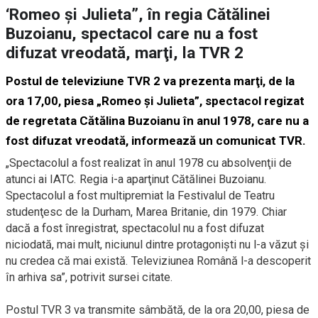
‘Romeo şi Julieta”, în regia Cătălinei
Buzoianu, spectacol care nu a fost
difuzat vreodată, marţi, la TVR 2
Postul de televiziune TVR 2 va prezenta marţi, de la
ora 17,00, piesa „Romeo şi Julieta”, spectacol regizat
de regretata
Cătălina Buzoianu
în anul 1978, care nu a
fost difuzat vreodată, informează un comunicat TVR.
„Spectacolul a fost realizat în anul 1978 cu absolvenţii de
atunci ai IATC. Regia i-a aparţinut Cătălinei Buzoianu.
Spectacolul a fost multipremiat la Festivalul de Teatru
studenţesc de la Durham, Marea Britanie, din 1979. Chiar
dacă a fost înregistrat, spectacolul nu a fost difuzat
niciodată, mai mult, niciunul dintre protagonişti nu l-a văzut şi
nu credea că mai există. Televiziunea Română l-a descoperit
în arhiva sa”, potrivit sursei citate.
Postul TVR 3 va transmite sâmbătă, de la ora 20,00, piesa de