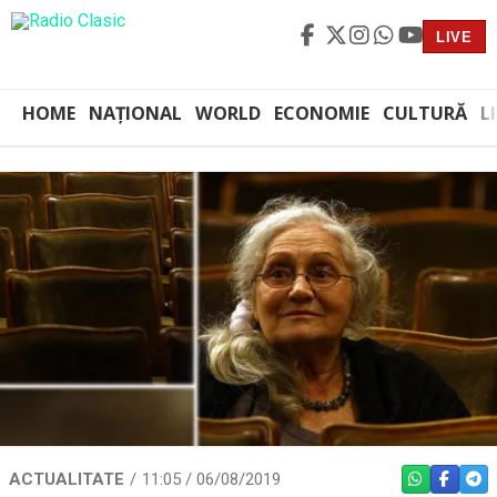
LIVE
HOME
NAȚIONAL
WORLD
ECONOMIE
CULTURĂ
L
ACTUALITATE
11:05 / 06/08/2019
WHATSAPP
FACEBO
TEL