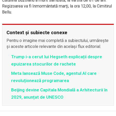
Cătălina Buzoianu a murit sâmbătă, la vârsta de 81 de ani.
Regizoarea va fi înmormântată marţi, la ora 12,00, la Cimitirul
Bellu.
Context și subiecte conexe
Pentru o imagine mai completă a subiectului, urmărește
și aceste articole relevante din același flux editorial.
Trump i-a cerut lui Hegseth explicații despre
epuizarea stocurilor de rachete
Meta lansează Muse Code, agentul AI care
revoluționează programarea
Beijing devine Capitala Mondială a Arhitecturii în
2029, anunțat de UNESCO