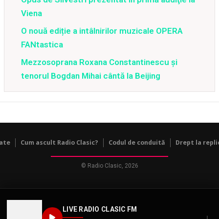
Viena
O nouă ediție a intâlnirilor muzicale OPERA
FANtastica
Mezzosoprana Roxana Constantinescu și
tenorul Bogdan Mihai cântă la Beijing
tate
Cum ascult Radio Clasic?
Codul de conduită
Drept la repli
© Radio Clasic, 2026
LIVE RADIO CLASIC FM
↓