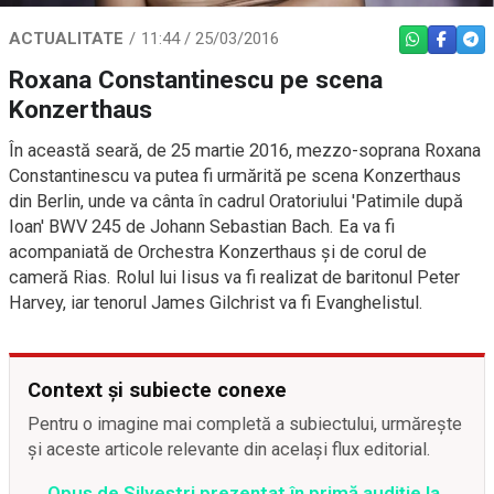
ACTUALITATE
11:44 / 25/03/2016
WHATSAPP
FACEBO
TEL
Roxana Constantinescu pe scena
Konzerthaus
În această seară, de 25 martie 2016, mezzo-soprana Roxana
Constantinescu va putea fi urmărită pe scena Konzerthaus
din Berlin, unde va cânta în cadrul Oratoriului 'Patimile după
Ioan' BWV 245 de Johann Sebastian Bach. Ea va fi
acompaniată de Orchestra Konzerthaus și de corul de
cameră Rias. Rolul lui Iisus va fi realizat de baritonul Peter
Harvey, iar tenorul James Gilchrist va fi Evanghelistul.
Context și subiecte conexe
Pentru o imagine mai completă a subiectului, urmărește
și aceste articole relevante din același flux editorial.
Opus de Silvestri prezentat în primă audiţie la