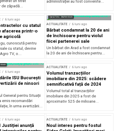
generat un strat
administrației au fost convenite...
v de zăpadă...
Sursă foto: Shutterstock
E
6 luni ago
ACTUALITATE
6 luni ago
ntractelor cu statul
Bărbat condamnat la 20 de ani
e afacerea printr-o
de închisoare pentru violul
e agricolă
fiicei partenerei sale
gu, cunoscută pentru
Un bărbat din Arad a fost condamnat
sale cu statul, devine
la 20 de ani de închisoare pentru...
 Agro TV, o...
rstock
ACTUALITATE
6 luni ago
E
6 luni ago
Volumul tranzacțiilor
rile ISU București
imobiliare din 2025: scădere
ertizării de ninsori
semnificativă față de 2024
Volumul total al tranzacțiilor
l General pentru Situații
imobiliare din 2025 a fost de
a emis recomandări
aproximativ 525 de milioane...
ție, în urma avertizării...
E
6 luni ago
ACTUALITATE
6 luni ago
 Justiției anunță
Noul interes pentru fostul