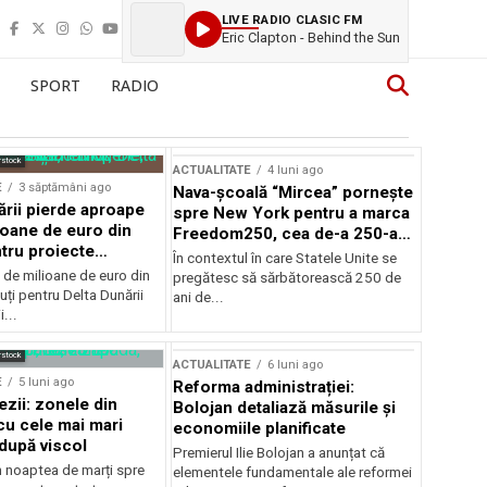
LIVE RADIO CLASIC FM
Eric Clapton - Behind the Sun
SPORT
RADIO
rstock
ACTUALITATE
4 luni ago
E
3 săptămâni ago
Nava-școală “Mircea” pornește
ării pierde aproape
spre New York pentru a marca
ioane de euro din
Freedom250, cea de-a 250-a
tru proiecte
aniversare a Statelor Unite
În contextul în care Statele Unite se
de milioane de euro din
pregătesc să sărbătorească 250 de
ți pentru Delta Dunării
ani de...
...
rstock
ACTUALITATE
6 luni ago
E
5 luni ago
Reforma administrației:
ezii: zonele din
Bolojan detaliază măsurile și
u cele mai mari
economiile planificate
după viscol
Premierul Ilie Bolojan a anunțat că
n noaptea de marți spre
elementele fundamentale ale reformei