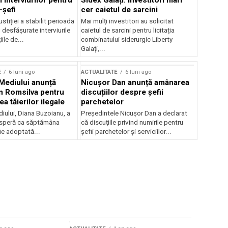
 interviurilor pentru
Sidex Galați: Investitori mari
-șefi
cer caietul de sarcini
stiției a stabilit perioada
Mai mulți investitori au solicitat
i desfășurate interviurile
caietul de sarcini pentru licitația
ile de...
combinatului siderurgic Liberty
Galați,...
E
6 luni ago
ACTUALITATE
6 luni ago
 Mediului anunță
Nicușor Dan anunță amânarea
n Romsilva pentru
discuțiilor despre șefii
 tăierilor ilegale
parchetelor
iului, Diana Buzoianu, a
Președintele Nicușor Dan a declarat
 speră ca săptămâna
că discuțiile privind numirile pentru
fie adoptată...
șefii parchetelor și serviciilor...