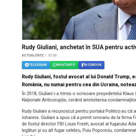
Rudy Giuliani, anchetat în SUA pentru act
ACTUALITATE
07:50
TELEGRAM
WHATSAPP
FACEBOOK
Rudy Giuliani, fostul avocat al lui Donald Trump, 
România, nu numai pentru cea din Ucraina, noteaz
În 2018, Giuliani i-a trimis o scrisoare președintelui Klaus
Naționale Anticorupție, cerând amnistierea condamnaților
Rudy Giuliani a recunoscut pentru portalul Politico.eu că a
Iohannis. Giuliani a spus că a primit onorariu de la firma
de fostul director FBI Louis Freeh, avocat al fugarului Ad
legături și cu alt fugar celebru, Puiu Popoviciu, condamnat 