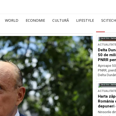
WORLD
ECONOMIE
CULTURĂ
LIFESTYLE
SCITECH
Sursă foto: Shutte
ACTUALITAT
Delta Dun
50 de mil
PNRR pen
esențiale
Aproape 50 
PNRR, pierdu
Delta Dunării
Sursă foto: Shutte
ACTUALITAT
Harta zăp
România c
depuneri 
Ninsorile di