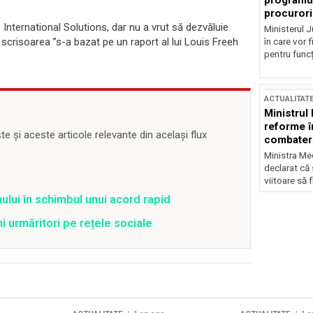
programul
procurori
p International Solutions, dar nu a vrut să dezvăluie
Ministerul Ju
 scrisoarea ”s-a bazat pe un raport al lui Louis Freeh
în care vor f
pentru funcți
ACTUALITAT
Ministrul
reforme î
 și aceste articole relevante din același flux
combaterea
Ministra Med
declarat că
viitoare să 
ului în schimbul unui acord rapid
ni urmăritori pe rețele sociale