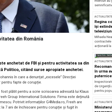
miercuri au 
semnificati
ACTUALITAT
Regina co
își extind
televiziun
Mihaela Nea
ivitatea din România
contractele 
acționară la
Sursă foto: Shutte
ACTUALITAT
este anchetat de FBI și pentru activitatea sa din
Recomandă
ă Politico, citând surse apropiate anchetei.
în urma av
puternice
 Iohannis în care a denunțat „excesele” Direcției
Inspectoratu
 pentru fapte de corupție.
de Urgență 
pentru popula
 fost plătit pentru a scrie scrisoarea adresată lui Klaus
 Freeh Group International Solutions. Firma este deținută
amescu. Potrivit informațiilor G4Media.ro, Freeh are
ACTUALITAT
la 7 ani de închisoare pentru corupție și fugit în
Ministerul