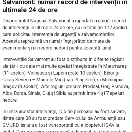
Salvamont: număr record de intervenții în
ultimele 24 de ore
Dispeceratul Național Salvamont a raportat un număr record
de intervenții în ultimele 24 de ore, cu un total de 112 apeluri
care solicitau intervenția de urgență a salvamontiștilor.
Aceasta reprezintă un număr îngrijorător de mare de
evenimente și un record nedorit pentru această iarnă.
Intervențiile Salvamont au fost distribuite în diferite regiuni
ale țării, cu cele mai multe apeluri înregistrate în Maramureș
(11 apeluri), Voineasa și Lupeni (câte 10 apeluri), Bihor și
Caraș Severin – Muntele Mic (câte 9 apeluri), și Municipiul
Brașov (8 apeluri). Alte regiuni precum Predeal, Gorj, Prahova,
Alba, Borșa, Sinaia, Cluj și Sibiu au primit între 4 și 7 apeluri
fiecare.
În urma acestor intervenții, 155 de persoane au fost salvate,
dintre care 38 au fost predate Serviciului de Ambulanță sau
SMURD, iar una a fost transportată cu elicopterul IGAv la
spital. Din nefericire, o persoană a decedat și a fost predată