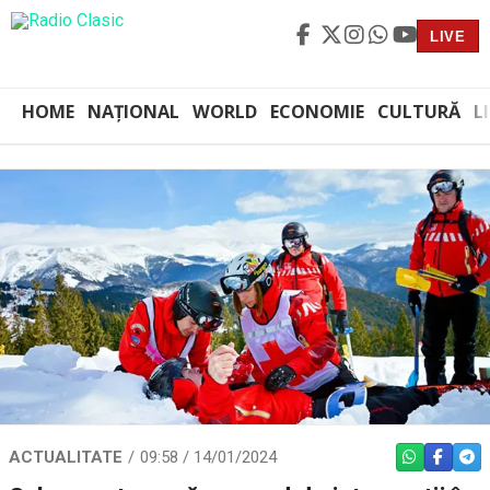
LIVE
HOME
NAȚIONAL
WORLD
ECONOMIE
CULTURĂ
L
ACTUALITATE
09:58 / 14/01/2024
WHATSAPP
FACEBO
TEL