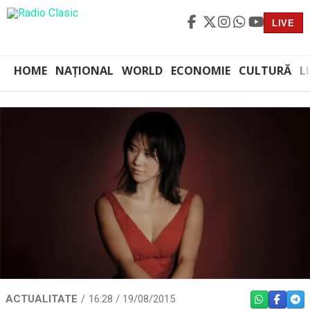
LIVE
HOME
NAȚIONAL
WORLD
ECONOMIE
CULTURĂ
L
ACTUALITATE
16:28 / 19/08/2015
WHATSAPP
FACEBO
TEL