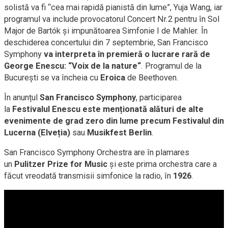
solistă va fi “cea mai rapidă pianistă din lume”, Yuja Wang, iar
programul va include provocatorul Concert Nr.2 pentru în Sol
Major de Bartók și impunătoarea Simfonie I de Mahler. În
deschiderea concertului din 7 septembrie, San Francisco
Symphony
va interpreta în premieră o lucrare rară de
George Enescu: “
Voix de la nature“
. Programul de la
București se va încheia cu
Eroica
de Beethoven.
În anunțul
San Francisco Symphony
, participarea
la
Festivalul Enescu este menționată alături de alte
evenimente de grad zero din lume precum Festivalul din
Lucerna (Elveția)
sau
Musikfest Berlin
.
San Francisco Symphony Orchestra are în plamares
un
Pulitzer Prize for Music
și este prima orchestra care a
făcut vreodată transmisii simfonice la radio, în
1926
.