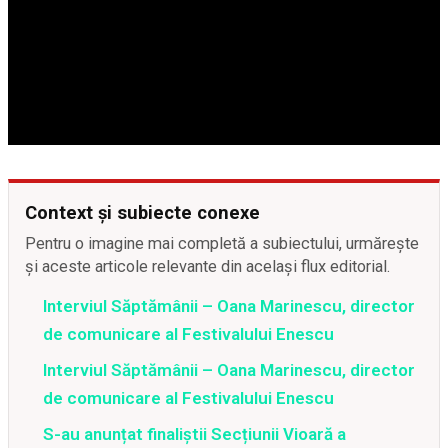
Context și subiecte conexe
Pentru o imagine mai completă a subiectului, urmărește
și aceste articole relevante din același flux editorial.
Interviul Săptămânii – Oana Marinescu, director
de comunicare al Festivalului Enescu
Interviul Săptămânii – Oana Marinescu, director
de comunicare al Festivalului Enescu
S-au anunțat finaliștii Secțiunii Vioară a