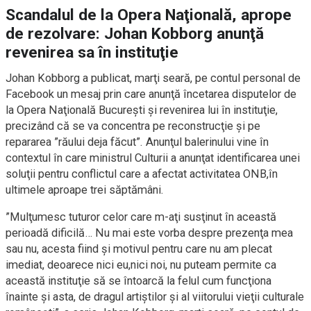
Scandalul de la Opera Naţională, aprope
de rezolvare: Johan Kobborg anunţă
revenirea sa în instituţie
Johan Kobborg a publicat, marţi seară, pe contul personal de
Facebook un mesaj prin care anunţă încetarea disputelor de
la Opera Naţională Bucureşti şi revenirea lui în instituţie,
precizând că se va concentra pe reconstrucţie şi pe
repararea ”răului deja făcut”. Anunţul balerinului vine în
contextul în care ministrul Culturii a anunţat identificarea unei
soluţii pentru conflictul care a afectat activitatea ONB,în
ultimele aproape trei săptămâni.
”Mulţumesc tuturor celor care m-aţi susţinut în această
perioadă dificilă… Nu mai este vorba despre prezenţa mea
sau nu, acesta fiind şi motivul pentru care nu am plecat
imediat, deoarece nici eu,nici noi, nu puteam permite ca
această instituţie să se întoarcă la felul cum funcţiona
înainte şi asta, de dragul artiştilor şi al viitorului vieţii culturale