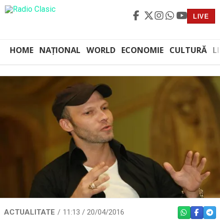
LIVE
HOME
NAȚIONAL
WORLD
ECONOMIE
CULTURĂ
L
ACTUALITATE
11:13 / 20/04/2016
WHATSAPP
FACEBO
TEL