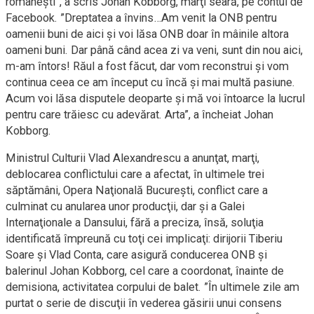
româneşti”, a scris Johan Kobborg, marţi seară, pe contul de
Facebook. ”Dreptatea a învins…Am venit la ONB pentru
oamenii buni de aici şi voi lăsa ONB doar în mâinile altora
oameni buni. Dar până când acea zi va veni, sunt din nou aici,
m-am întors! Răul a fost făcut, dar vom reconstrui şi vom
continua ceea ce am început cu încă şi mai multă pasiune.
Acum voi lăsa disputele deoparte şi mă voi întoarce la lucrul
pentru care trăiesc cu adevărat. Arta”, a încheiat Johan
Kobborg.
Ministrul Culturii Vlad Alexandrescu a anunţat, marţi,
deblocarea conflictului care a afectat, în ultimele trei
săptămâni, Opera Naţională Bucureşti, conflict care a
culminat cu anularea unor producţii, dar şi a Galei
Internaţionale a Dansului, fără a preciza, însă, soluţia
identificată împreună cu toţi cei implicaţi: dirijorii Tiberiu
Soare şi Vlad Conta, care asigură conducerea ONB şi
balerinul Johan Kobborg, cel care a coordonat, înainte de
demisiona, activitatea corpului de balet. ”În ultimele zile am
purtat o serie de discuţii în vederea găsirii unui consens