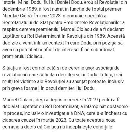
istorie. Mihai Dodu, fiul lui Daniel Dodu, erou al Revoluției din
decembrie 1989, a fost numit în funcție de fostul premier
Nicolae Ciucă. În iunie 2023, o comisie specială a
Secretariatului de Stat pentru Problemele Revoluționarilor a
respins cererea premierului Marcel Ciolacu de a fi declarat
Luptător cu Rol Determinant în Revoluția din 1989. Această
decizie a venit într-un context în care Dodu, prin poziția sa,
avea un potențial conflict de interese, fiind subordonat
premierului Ciolacu.
Situația a fost complicată și de cererile unor asociații de
revoluționari care solicitau demiterea lui Dodu. Totuși, mai
mulți tei victime ale Revoluției au anunțat proteste, inclusiv
prin greva foamei, în cazul demiterii lui Dodu.
Marcel Ciolacu, deși a depus o cerere în 2019 pentru a fi
declarat Luptător cu Rol Determinant, a întâmpinat obstacole
în proces, inclusiv o investigație a DNA, care s-a încheiat cu
clasarea cauzei în martie 2023. Cu toate acestea, noua
comisie a decis că Ciolacu nu îndeplinește condițiile