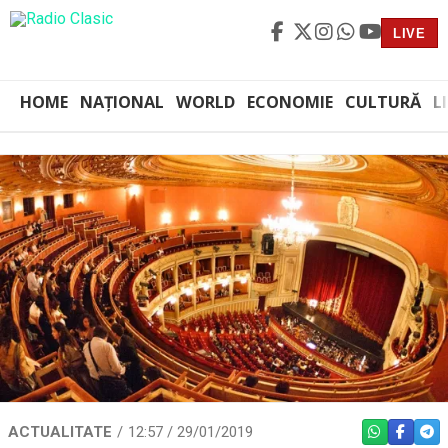
LIVE
HOME
NAȚIONAL
WORLD
ECONOMIE
CULTURĂ
L
ACTUALITATE
12:57 / 29/01/2019
WHATSAPP
FACEBO
TEL