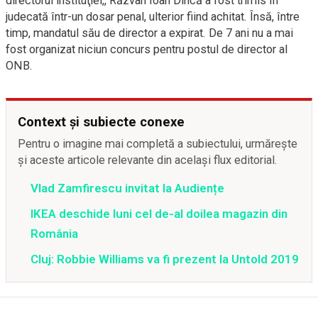
directorul instituţiei,, Răzvan Ioan Dincă a fost trimis în
judecată într-un dosar penal, ulterior fiind achitat. Însă, între
timp, mandatul său de director a expirat. De 7 ani nu a mai
fost organizat niciun concurs pentru postul de director al
ONB.
Context și subiecte conexe
Pentru o imagine mai completă a subiectului, urmărește
și aceste articole relevante din același flux editorial.
Vlad Zamfirescu invitat la Audiențe
IKEA deschide luni cel de-al doilea magazin din
România
Cluj: Robbie Williams va fi prezent la Untold 2019