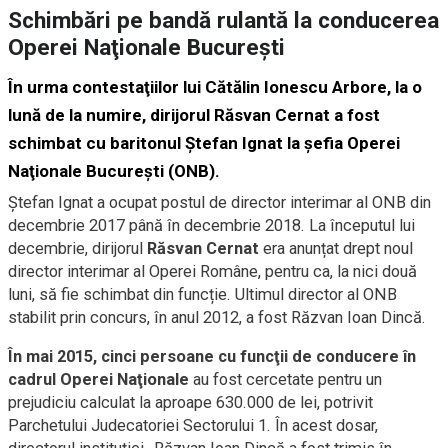
Schimbări pe bandă rulantă la conducerea
Operei Naţionale Bucureşti
În urma contestaţiilor lui Cătălin Ionescu Arbore, la o
lună de la numire, dirijorul Răsvan Cernat a fost
schimbat cu baritonul Ştefan Ignat la şefia Operei
Naţionale Bucureşti (ONB).
Ştefan Ignat a ocupat postul de director interimar al ONB din
decembrie 2017 până în decembrie 2018. La începutul lui
decembrie, dirijorul
Răsvan Cernat
era anunțat drept noul
director interimar al Operei Române, pentru ca, la nici două
luni, să fie schimbat din funcție. Ultimul director al ONB
stabilit prin concurs, în anul 2012, a fost Răzvan Ioan Dincă.
În mai 2015, cinci persoane cu funcţii de conducere în
cadrul Operei Naţionale
au fost cercetate pentru un
prejudiciu calculat la aproape 630.000 de lei, potrivit
Parchetului Judecatoriei Sectorului 1. În acest dosar,