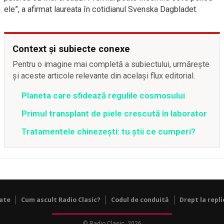
ele”, a afirmat laureata în cotidianul Svenska Dagbladet.
Context și subiecte conexe
Pentru o imagine mai completă a subiectului, urmărește
și aceste articole relevante din același flux editorial.
Planeta care sfidează regulile cosmosului
Primul transplant de piele crescută în laborator
Tratamentele chinezești: tu știi ce cumperi?
tate
Cum ascult Radio Clasic?
Codul de conduită
Drept la repli
© Radio Clasic, 2026