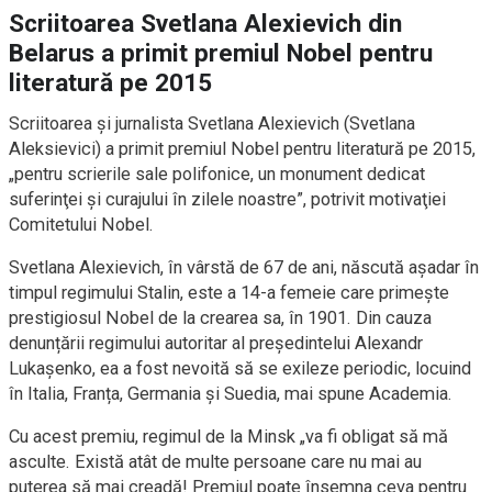
Scriitoarea Svetlana Alexievich din
Belarus a primit premiul Nobel pentru
literatură pe 2015
Scriitoarea şi jurnalista Svetlana Alexievich (Svetlana
Aleksievici) a primit premiul Nobel pentru literatură pe 2015,
„pentru scrierile sale polifonice, un monument dedicat
suferinţei şi curajului în zilele noastre”, potrivit motivaţiei
Comitetului Nobel.
Svetlana Alexievich, în vârstă de 67 de ani, născută așadar în
timpul regimului Stalin, este a 14-a femeie care primește
prestigiosul Nobel de la crearea sa, în 1901. Din cauza
denunțării regimului autoritar al președintelui Alexandr
Lukașenko, ea a fost nevoită să se exileze periodic, locuind
în Italia, Franța, Germania și Suedia, mai spune Academia.
Cu acest premiu, regimul de la Minsk „va fi obligat să mă
asculte. Există atât de multe persoane care nu mai au
puterea să mai creadă! Premiul poate însemna ceva pentru