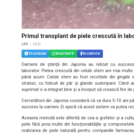
Primul transplant de piele crescută în lab
LIFE
13:27
TELEGRAM
WHATSAPP
FACEBOOK
Oamenii de știință din Japonia au relizat cu success
laborator. Pielea crescută din celule stem are mai multe 
până acum. Celule stem au fost recoltate din gingiile 
straturi, cu foliculi de păr și glande sudoripare. Când
suprimat s-a integrat bine și a început să crească fire de 
Cercetătorii din Japonia consideră că va dura 5-10 ani pâ
success la oameni. Ei speră că acest sistem va putea recr
Aceasta metodă este diferită de cea a grefelor și a cultu
piele fără prea multe din funcționalitățile și componetele
realizarea de piele naturală pentru companiile farmace