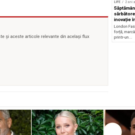
LIFE
2 ani 
Săptămân
sărbătore
inovație î
sustenabi
London Fash
forță, marcâ
 și aceste articole relevante din același flux
printr-un...