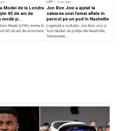
ago
LIFE
2 ani ago
a Modei de la Londra
Jon Bon Jovi a ajutat la
ște 40 de ani de
salvarea unei femei aflate în
n modă și
pericol pe un pod în Nashville
litate
ion Week (LFW) revine în
Legendă a rockului, Jon Bon Jovi a
nd 40 de ani de activitate
fost lăudat de poliția din Nashville,
Tennessee,...
LIFE
5 ani 
Ce se înt
spectacol