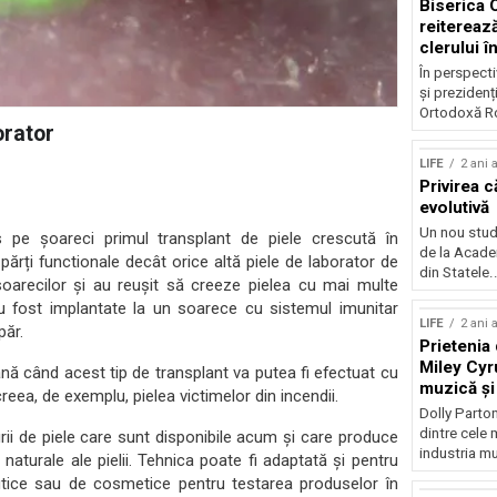
Biserica
reiterează
clerului î
alegerilo
În perspecti
și prezidenț
Ortodoxă Ro
orator
LIFE
2 ani 
Privirea c
evolutivă
Un nou studi
 pe șoareci primul transplant de piele crescută în
de la Acade
părți functionale decât orice altă piele de laborator de
din Statele..
soarecilor și au reușit să creeze pielea cu mai multe
 au fost implantate la un soarece cu sistemul imunitar
LIFE
2 ani 
păr.
Prietenia 
Miley Cyr
nă când acest tip de transplant va putea fi efectuat cu
muzică și
eea, de exemplu, pielea victimelor din incendii.
mâncare
Dolly Parton
dintre cele m
rii de piele care sunt disponibile acum și care produce
industria mu
 naturale ale pielii. Tehnica poate fi adaptată și pentru
utice sau de cosmetice pentru testarea produselor în