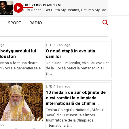
LIVE RADIO CLASIC FM
Billy Ocean - Get Outta My Dreams, Get Into My Car
SPORT
RADIO
ago
LIFE
2 ani ago
bodyguardului lui
O nouă etapă în evoluția
Houston
câinilor
ston a fost una dintre
De-a lungul mileniilor, câinii au evoluat
i voci ale generației sale,
de la lupi sălbatici la parteneri loiali
și...
LIFE
2 ani ago
10 medalii de aur obținute de
elevi români la olimpiada
internațională de chimie
aplicată 2024
Echipa Colegiului Național „Sfântul
Sava” din București s-a întors
triumfătoare de la Olimpiada
ago
Internațională...