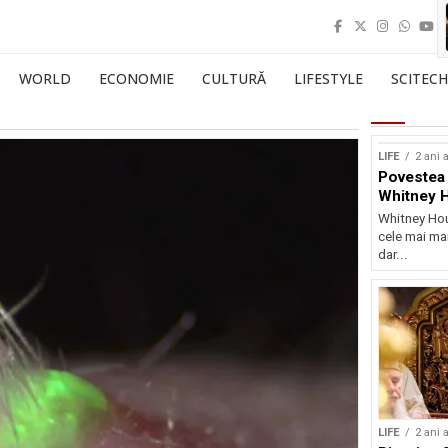
WORLD
ECONOMIE
CULTURĂ
LIFESTYLE
SCITECH
LIFE
2 ani 
Povestea 
Whitney 
Whitney Hou
cele mai mar
dar...
LIFE
2 ani 