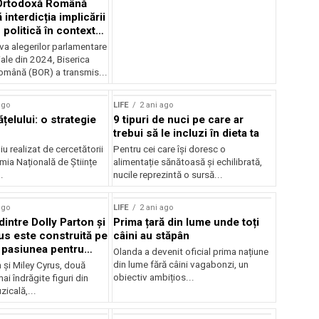
 Ortodoxă Română
 interdicția implicării
n politică în contextul
r din 2024
va alegerilor parlamentare
iale din 2024, Biserica
mână (BOR) a transmis...
ago
LIFE
2 ani ago
ățelului: o strategie
9 tipuri de nuci pe care ar
trebui să le incluzi în dieta ta
u realizat de cercetătorii
Pentru cei care își doresc o
mia Națională de Științe
alimentație sănătoasă și echilibrată,
.
nucile reprezintă o sursă...
ago
LIFE
2 ani ago
dintre Dolly Parton și
Prima țară din lume unde toți
us este construită pe
câini au stăpân
 pasiunea pentru
Olanda a devenit oficial prima națiune
din lume fără câini vagabonzi, un
 și Miley Cyrus, două
obiectiv ambițios...
ai îndrăgite figuri din
zicală,...