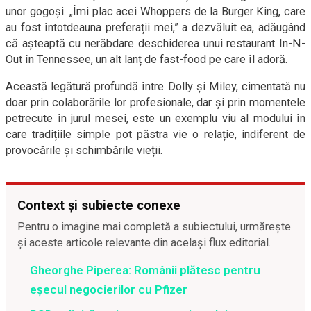
unor gogoși. „Îmi plac acei Whoppers de la Burger King, care
au fost întotdeauna preferații mei,” a dezvăluit ea, adăugând
că așteaptă cu nerăbdare deschiderea unui restaurant In-N-
Out în Tennessee, un alt lanț de fast-food pe care îl adoră.
Această legătură profundă între Dolly și Miley, cimentată nu
doar prin colaborările lor profesionale, dar și prin momentele
petrecute în jurul mesei, este un exemplu viu al modului în
care tradițiile simple pot păstra vie o relație, indiferent de
provocările și schimbările vieții.
Context și subiecte conexe
Pentru o imagine mai completă a subiectului, urmărește
și aceste articole relevante din același flux editorial.
Gheorghe Piperea: Românii plătesc pentru
eșecul negocierilor cu Pfizer