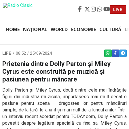
LIVE
HOME
NAȚIONAL
WORLD
ECONOMIE
CULTURĂ
L
LIFE
08:52 / 25/09/2024
WHATSAPP
FACEBO
TEL
Prietenia dintre Dolly Parton și Miley
Cyrus este construită pe muzică și
pasiunea pentru mâncare
Dolly Parton și Miley Cyrus, două dintre cele mai îndrăgite
figuri din industria muzicală, împărtășesc mai mult decât o
pasiune pentru scenă – dragostea lor pentru mâncăruri
simple, de la țară, le-a unit și mai mult de-a lungul anilor. Într-
un interviu recent acordat pentru TODAY.com, Dolly Parton a
povestit despre legătura specială cu fina sa, Miley Cyrus,