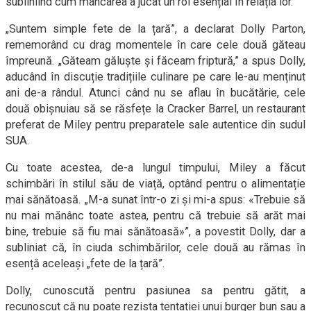
subliniind cum mâncarea a jucat un rol esențial în relația lor.
„Suntem simple fete de la țară”, a declarat Dolly Parton,
rememorând cu drag momentele în care cele două găteau
împreună. „Găteam găluște și făceam friptură,” a spus Dolly,
aducând în discuție tradițiile culinare pe care le-au menținut
ani de-a rândul. Atunci când nu se aflau în bucătărie, cele
două obișnuiau să se răsfețe la Cracker Barrel, un restaurant
preferat de Miley pentru preparatele sale autentice din sudul
SUA.
Cu toate acestea, de-a lungul timpului, Miley a făcut
schimbări în stilul său de viață, optând pentru o alimentație
mai sănătoasă. „M-a sunat într-o zi și mi-a spus: «Trebuie să
nu mai mănânc toate astea, pentru că trebuie să arăt mai
bine, trebuie să fiu mai sănătoasă»”, a povestit Dolly, dar a
subliniat că, în ciuda schimbărilor, cele două au rămas în
esență aceleași „fete de la țară”.
Dolly, cunoscută pentru pasiunea sa pentru gătit, a
recunoscut că nu poate rezista tentației unui burger bun sau a