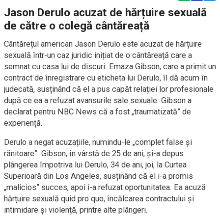
Jason Derulo acuzat de hărțuire sexuală
de către o colegă cântăreață
Cântărețul american Jason Derulo este acuzat de hărțuire
sexuală într-un caz juridic inițiat de o cântăreață care a
semnat cu casa lui de discuri. Emaza Gibson, care a primit un
contract de înregistrare cu eticheta lui Derulo, îl dă acum în
judecată, susținând că el a pus capăt relației lor profesionale
după ce ea a refuzat avansurile sale sexuale. Gibson a
declarat pentru NBC News că a fost „traumatizată” de
experiență.
Derulo a negat acuzațiile, numindu-le „complet false și
rănitoare”. Gibson, în vârstă de 25 de ani, și-a depus
plângerea împotriva lui Derulo, 34 de ani, joi, la Curtea
Superioară din Los Angeles, susținând că el i-a promis
„malicios” succes, apoi i-a refuzat oportunitatea. Ea acuză
hărțuire sexuală quid pro quo, încălcarea contractului și
intimidare și violență, printre alte plângeri.