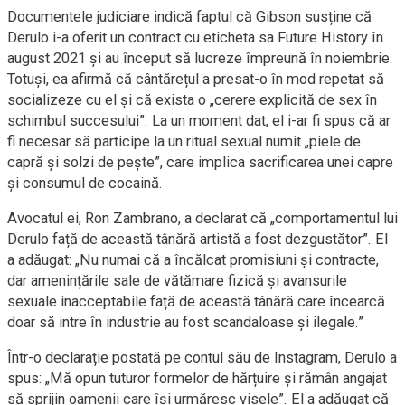
Documentele judiciare indică faptul că Gibson susține că
Derulo i-a oferit un contract cu eticheta sa Future History în
august 2021 și au început să lucreze împreună în noiembrie.
Totuși, ea afirmă că cântărețul a presat-o în mod repetat să
socializeze cu el și că exista o „cerere explicită de sex în
schimbul succesului”. La un moment dat, el i-ar fi spus că ar
fi necesar să participe la un ritual sexual numit „piele de
capră și solzi de pește”, care implica sacrificarea unei capre
și consumul de cocaină.
Avocatul ei, Ron Zambrano, a declarat că „comportamentul lui
Derulo față de această tânără artistă a fost dezgustător”. El
a adăugat: „Nu numai că a încălcat promisiuni și contracte,
dar amenințările sale de vătămare fizică și avansurile
sexuale inacceptabile față de această tânără care încearcă
doar să intre în industrie au fost scandaloase și ilegale.”
Într-o declarație postată pe contul său de Instagram, Derulo a
spus: „Mă opun tuturor formelor de hărțuire și rămân angajat
să sprijin oamenii care își urmăresc visele”. El a adăugat că