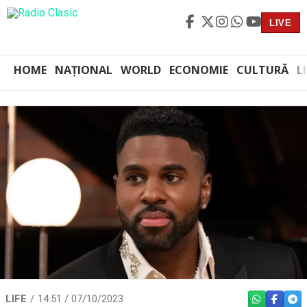
LIVE
HOME
NAȚIONAL
WORLD
ECONOMIE
CULTURĂ
L
LIFE
14:51 / 07/10/2023
WHATSAPP
FACEBO
TEL