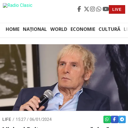
LIVE
HOME
NAȚIONAL
WORLD
ECONOMIE
CULTURĂ
L
LIFE
15:27 / 06/01/2024
WHATSAPP
FACEBO
TEL