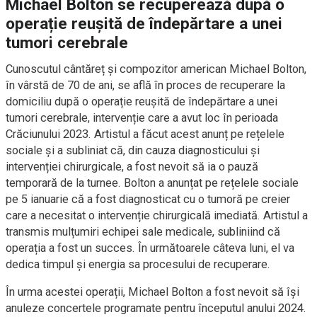
Michael Bolton se recuperează după o
operație reușită de îndepărtare a unei
tumori cerebrale
Cunoscutul cântăreț și compozitor american Michael Bolton,
în vârstă de 70 de ani, se află în proces de recuperare la
domiciliu după o operație reușită de îndepărtare a unei
tumori cerebrale, intervenție care a avut loc în perioada
Crăciunului 2023. Artistul a făcut acest anunț pe rețelele
sociale și a subliniat că, din cauza diagnosticului și
intervenției chirurgicale, a fost nevoit să ia o pauză
temporară de la turnee. Bolton a anunțat pe rețelele sociale
pe 5 ianuarie că a fost diagnosticat cu o tumoră pe creier
care a necesitat o intervenție chirurgicală imediată. Artistul a
transmis mulțumiri echipei sale medicale, subliniind că
operația a fost un succes. În următoarele câteva luni, el va
dedica timpul și energia sa procesului de recuperare.
În urma acestei operații, Michael Bolton a fost nevoit să își
anuleze concertele programate pentru începutul anului 2024.