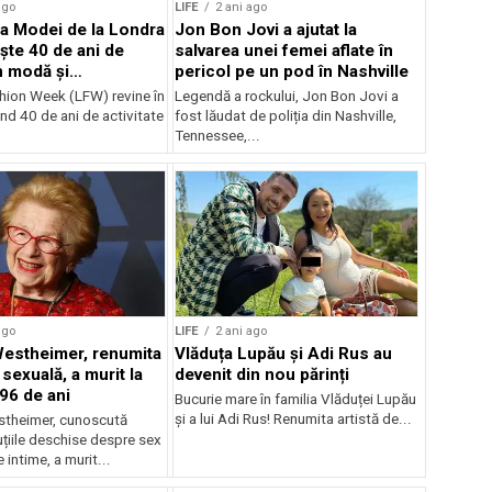
ago
LIFE
2 ani ago
a Modei de la Londra
Jon Bon Jovi a ajutat la
ște 40 de ani de
salvarea unei femei aflate în
n modă și
pericol pe un pod în Nashville
litate
ion Week (LFW) revine în
Legendă a rockului, Jon Bon Jovi a
nd 40 de ani de activitate
fost lăudat de poliția din Nashville,
Tennessee,...
ago
LIFE
2 ani ago
Westheimer, renumita
Vlăduța Lupău și Adi Rus au
sexuală, a murit la
devenit din nou părinți
 96 de ani
Bucurie mare în familia Vlăduței Lupău
și a lui Adi Rus! Renumita artistă de...
stheimer, cunoscută
țiile deschise despre sex
 intime, a murit...