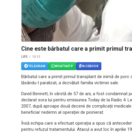
Cine este bărbatul care a primit primul tra
LIFE
10:15
TELEGRAM
WHATSAPP
FACEBOOK
Bărbatul care a primit primul transplant de inimă de porc 
lăsându-l paralizat, a dezvăluit familia victimei sale.
David Bennett, în vârstă de 57 de ani, a fost condamnat p
declarat sora lui pentru emisiunea Today de la Radio 4. L
2007, după aproape două decenii de complicații medicale
beneficiar nedemn al operației de pionierat.
Însă echipa care a efectuat operația a spus că antecedent
pentru refuzul tratamentului. Atacul a avut loc în aprilie 1