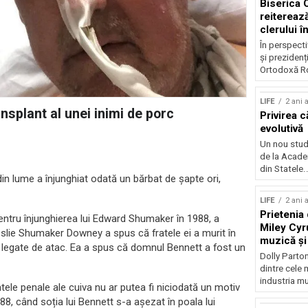
Biserica
reiterează
clerului î
alegerilo
În perspecti
și prezidenț
Ortodoxă Ro
LIFE
2 ani 
nsplant al unei inimi de porc
Privirea c
evolutivă
Un nou studi
de la Acade
din Statele..
din lume a înjunghiat odată un bărbat de șapte ori,
LIFE
2 ani 
Prietenia 
entru înjunghierea lui Edward Shumaker în 1988, a
Miley Cyr
eslie Shumaker Downey a spus că fratele ei a murit în
muzică și
 legate de atac. Ea a spus că domnul Bennett a fost un
mâncare
Dolly Parton
dintre cele m
industria mu
ele penale ale cuiva nu ar putea fi niciodată un motiv
988, când soția lui Bennett s-a așezat în poala lui