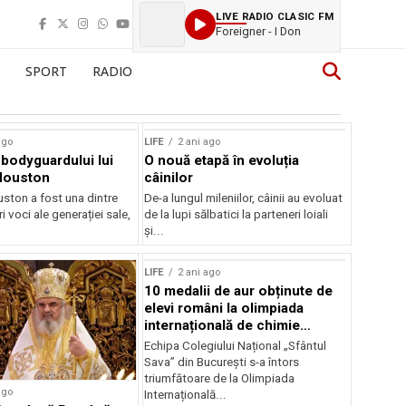
LIVE RADIO CLASIC FM
Foreigner - I Don
SPORT
RADIO
ago
LIFE
2 ani ago
bodyguardului lui
O nouă etapă în evoluția
Houston
câinilor
ston a fost una dintre
De-a lungul mileniilor, câinii au evoluat
i voci ale generației sale,
de la lupi sălbatici la parteneri loiali
și...
LIFE
2 ani ago
10 medalii de aur obținute de
elevi români la olimpiada
internațională de chimie
aplicată 2024
Echipa Colegiului Național „Sfântul
Sava” din București s-a întors
triumfătoare de la Olimpiada
ago
Internațională...