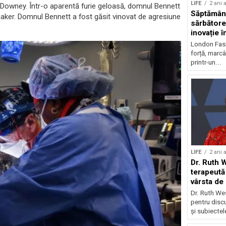
LIFE
2 ani 
Downey. Într-o aparentă furie geloasă, domnul Bennett
Săptămân
maker. Domnul Bennett a fost găsit vinovat de agresiune
sărbătore
inovație î
sustenabi
London Fash
forță, marcâ
printr-un...
LIFE
2 ani 
Dr. Ruth 
terapeută 
vârsta de
Dr. Ruth We
pentru discu
și subiectele