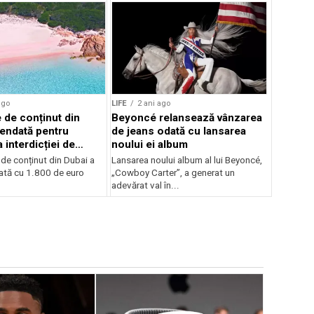
ago
LIFE
2 ani ago
 de conținut din
Beyoncé relansează vânzarea
endată pentru
de jeans odată cu lansarea
 interdicției de
noului ei album
plaja roz din Sardinia
de conținut din Dubai a
Lansarea noului album al lui Beyoncé,
tă cu 1.800 de euro
„Cowboy Carter”, a generat un
adevărat val în...
LIFE
5 ani 
Ce se înt
spectacol