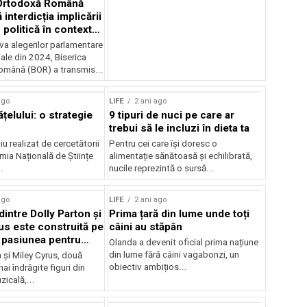
 Ortodoxă Română
 interdicția implicării
n politică în contextul
r din 2024
va alegerilor parlamentare
iale din 2024, Biserica
mână (BOR) a transmis...
ago
LIFE
2 ani ago
ățelului: o strategie
9 tipuri de nuci pe care ar
trebui să le incluzi în dieta ta
u realizat de cercetătorii
Pentru cei care își doresc o
mia Națională de Științe
alimentație sănătoasă și echilibrată,
.
nucile reprezintă o sursă...
ago
LIFE
2 ani ago
dintre Dolly Parton și
Prima țară din lume unde toți
us este construită pe
câini au stăpân
 pasiunea pentru
Olanda a devenit oficial prima națiune
din lume fără câini vagabonzi, un
 și Miley Cyrus, două
obiectiv ambițios...
ai îndrăgite figuri din
zicală,...