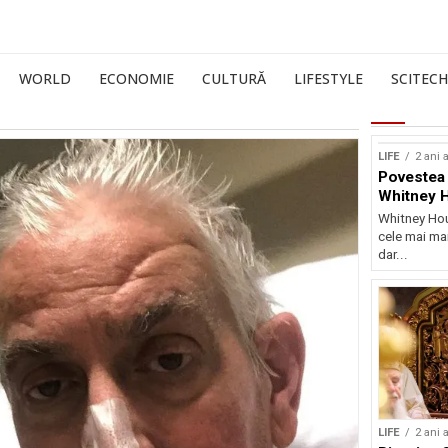
WORLD
ECONOMIE
CULTURĂ
LIFESTYLE
SCITECH
LIFE
2 ani 
Povestea 
Whitney 
Whitney Hou
cele mai mar
dar...
LIFE
2 ani 