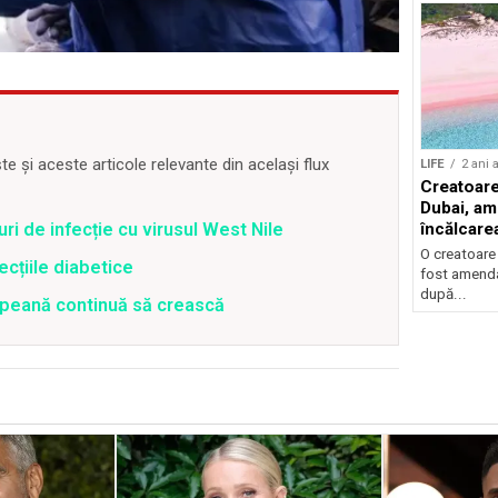
 și aceste articole relevante din același flux
LIFE
2 ani 
Creatoare
Dubai, am
ri de infecție cu virusul West Nile
încălcarea
acces pe 
O creatoare 
ecțiile diabetice
fost amenda
după...
opeană continuă să crească