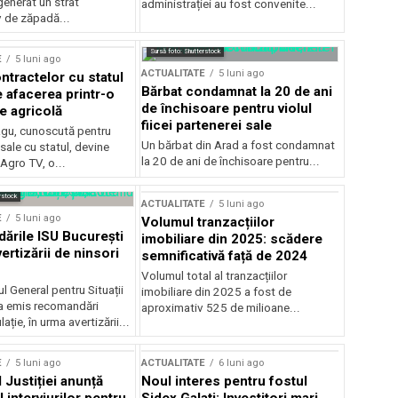
generat un strat
administrației au fost convenite...
v de zăpadă...
Sursă foto: Shutterstock
E
5 luni ago
ACTUALITATE
5 luni ago
ntractelor cu statul
Bărbat condamnat la 20 de ani
e afacerea printr-o
de închisoare pentru violul
e agricolă
fiicei partenerei sale
gu, cunoscută pentru
Un bărbat din Arad a fost condamnat
sale cu statul, devine
la 20 de ani de închisoare pentru...
 Agro TV, o...
rstock
ACTUALITATE
5 luni ago
E
5 luni ago
Volumul tranzacțiilor
rile ISU București
imobiliare din 2025: scădere
ertizării de ninsori
semnificativă față de 2024
Volumul total al tranzacțiilor
l General pentru Situații
imobiliare din 2025 a fost de
a emis recomandări
aproximativ 525 de milioane...
ție, în urma avertizării...
E
5 luni ago
ACTUALITATE
6 luni ago
 Justiției anunță
Noul interes pentru fostul