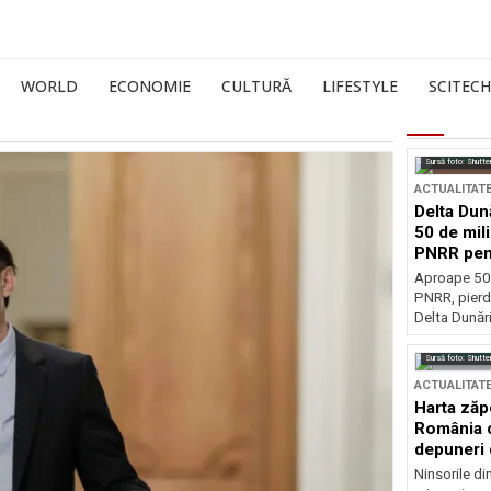
WORLD
ECONOMIE
CULTURĂ
LIFESTYLE
SCITECH
Sursă foto: Shutte
ACTUALITAT
Delta Dun
50 de mil
PNRR pen
esențiale
Aproape 50 
PNRR, pierdu
Delta Dunării
Sursă foto: Shutte
ACTUALITAT
Harta zăp
România c
depuneri 
Ninsorile di