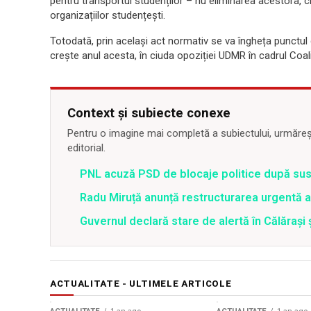
pentru transportul studenților – nu eliminarea acestora, 
organizațiilor studențești.
Totodată, prin același act normativ se va îngheța punctul 
crește anul acesta, în ciuda opoziției UDMR în cadrul Coaliț
Context și subiecte conexe
Pentru o imagine mai completă a subiectului, urmărește
editorial.
PNL acuză PSD de blocaje politice după su
Radu Miruță anunță restructurarea urgentă
Guvernul declară stare de alertă în Călăraș
ACTUALITATE - ULTIMELE ARTICOLE