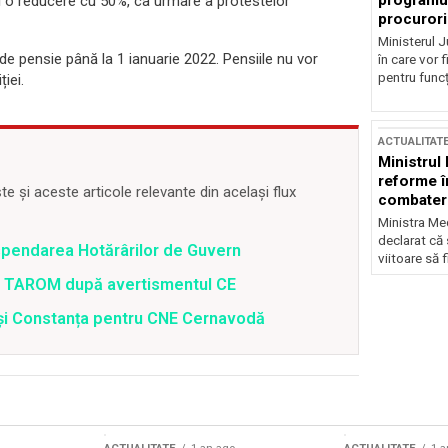
programul
ci o reducere cu 50%, ca urmare a protestelor
procurori
Ministerul Ju
de pensie până la 1 ianuarie 2022. Pensiile nu vor
în care vor f
pentru funcți
iei.
ACTUALITAT
Ministrul
reforme î
 și aceste articole relevante din același flux
combaterea
Ministra Med
declarat că
spendarea Hotărârilor de Guvern
viitoare să 
 a TAROM după avertismentul CE
i și Constanța pentru CNE Cernavodă