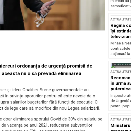
miercuri au 
semnificati
ACTUALITAT
Regina co
își extind
televiziun
Mihaela Nea
contractele 
acționară la
Sursă foto: Shutte
miercuri ordonanța de urgență promisă de
ACTUALITAT
r aceasta nu o să prevadă eliminarea
Recomandă
în urma av
puternice
ier și liderii Coaliției. Surse guvernamentale au
Inspectoratu
ii în privința sporurilor pentru că este nevoie de o
de Urgență 
pra salariilor bugetarilor fără funcții de execuție. O
pentru popula
iect de lege care să modifice din nou Legea salarizării.
e doar eliminarea sporului Covid de 30% din salariu pe
ACTUALITAT
lor de vacanță pe anul 2021, reducerea subvențiilor
Ministerul