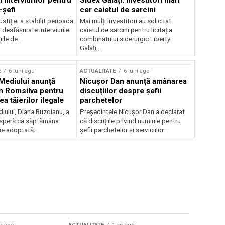
 interviurilor pentru
Sidex Galați: Investitori mari
-șefi
cer caietul de sarcini
stiției a stabilit perioada
Mai mulți investitori au solicitat
i desfășurate interviurile
caietul de sarcini pentru licitația
ile de...
combinatului siderurgic Liberty
Galați,...
E
6 luni ago
ACTUALITATE
6 luni ago
 Mediului anunță
Nicușor Dan anunță amânarea
n Romsilva pentru
discuțiilor despre șefii
 tăierilor ilegale
parchetelor
iului, Diana Buzoianu, a
Președintele Nicușor Dan a declarat
 speră ca săptămâna
că discuțiile privind numirile pentru
fie adoptată...
șefii parchetelor și serviciilor...