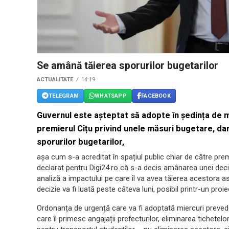
Se amână tăierea sporurilor bugetarilor
ACTUALITATE
14:19
TELEGRAM
WHATSAPP
FACEBOOK
Guvernul este așteptat să adopte în ședința de 
premierul Cîțu privind unele măsuri bugetare, da
sporurilor bugetarilor,
așa cum s-a acreditat în spațiul public chiar de către prem
declarat pentru Digi24.ro că s-a decis amânarea unei deciz
analiză a impactului pe care îl va avea tăierea acestora asu
decizie va fi luată peste câteva luni, posibil printr-un pro
Ordonanța de urgență care va fi adoptată miercuri preved
care îl primesc angajații prefecturilor, eliminarea tichete