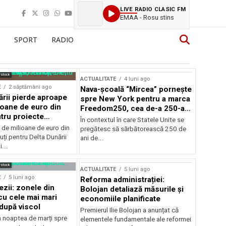
LIVE RADIO CLASIC FM
EMAA - Rosu stins
SPORT
RADIO
rstock
ACTUALITATE
4 luni ago
E
2 săptămâni ago
Nava-școală “Mircea” pornește
ării pierde aproape
spre New York pentru a marca
ioane de euro din
Freedom250, cea de-a 250-a
tru proiecte
aniversare a Statelor Unite
În contextul în care Statele Unite se
de milioane de euro din
pregătesc să sărbătorească 250 de
ți pentru Delta Dunării
ani de...
...
rstock
ACTUALITATE
5 luni ago
E
5 luni ago
Reforma administrației:
ezii: zonele din
Bolojan detaliază măsurile și
u cele mai mari
economiile planificate
după viscol
Premierul Ilie Bolojan a anunțat că
n noaptea de marți spre
elementele fundamentale ale reformei