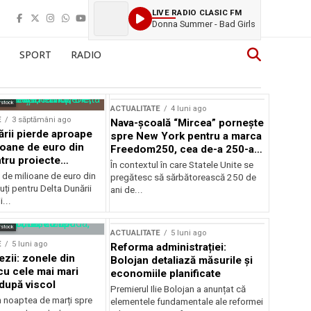
LIVE RADIO CLASIC FM
Donna Summer - Bad Girls
SPORT
RADIO
rstock
ACTUALITATE
4 luni ago
E
3 săptămâni ago
Nava-școală “Mircea” pornește
ării pierde aproape
spre New York pentru a marca
ioane de euro din
Freedom250, cea de-a 250-a
tru proiecte
aniversare a Statelor Unite
În contextul în care Statele Unite se
de milioane de euro din
pregătesc să sărbătorească 250 de
ți pentru Delta Dunării
ani de...
...
rstock
ACTUALITATE
5 luni ago
E
5 luni ago
Reforma administrației:
ezii: zonele din
Bolojan detaliază măsurile și
u cele mai mari
economiile planificate
după viscol
Premierul Ilie Bolojan a anunțat că
n noaptea de marți spre
elementele fundamentale ale reformei