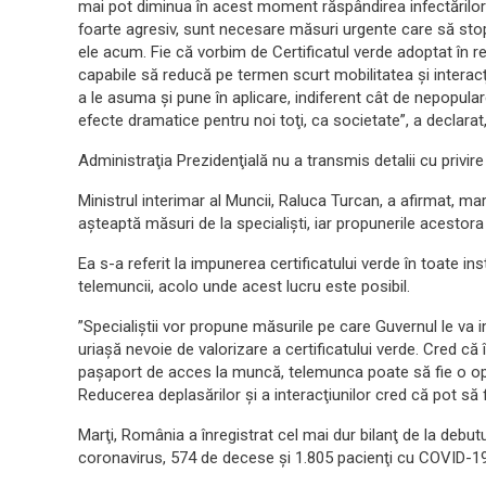
mai pot diminua în acest moment răspândirea infectărilor 
foarte agresiv, sunt necesare măsuri urgente care să sto
ele acum. Fie că vorbim de Certificatul verde adoptat în 
capabile să reducă pe termen scurt mobilitatea şi interac
a le asuma şi pune în aplicare, indiferent cât de nepopula
efecte dramatice pentru noi toţi, ca societate”, a declarat
Administraţia Prezidenţială nu a transmis detalii cu privire l
Ministrul interimar al Muncii, Raluca Turcan, a afirmat, mar
aşteaptă măsuri de la specialişti, iar propunerile acestor
Ea s-a referit la impunerea certificatului verde în toate ins
telemuncii, acolo unde acest lucru este posibil.
”Specialiştii vor propune măsurile pe care Guvernul le v
uriaşă nevoie de valorizare a certificatului verde. Cred că în
paşaport de acces la muncă, telemunca poate să fie o opţ
Reducerea deplasărilor şi a interacţiunilor cred că pot să 
Marţi, România a înregistrat cel mai dur bilanţ de la debut
coronavirus, 574 de decese şi 1.805 pacienţi cu COVID-19