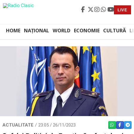
LIVE
HOME
NAȚIONAL
WORLD
ECONOMIE
CULTURĂ
L
ACTUALITATE
23:05 / 26/11/2023
WHATSAPP
FACEBO
TEL