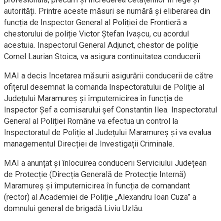
autorități. Printre aceste măsuri se numără și eliberarea din
funcția de Inspector General al Poliției de Frontieră a
chestorului de poliție Victor Ștefan Ivașcu, cu acordul
acestuia. Inspectorul General Adjunct, chestor de poliție
Cornel Laurian Stoica, va asigura continuitatea conducerii.
MAI a decis încetarea măsurii asigurării conducerii de către
ofițerul desemnat la comanda Inspectoratului de Poliție al
Județului Maramureș și împuternicirea în funcția de
Inspector Șef a comisarului șef Constantin Ilea. Inspectoratul
General al Poliției Române va efectua un control la
Inspectoratul de Poliție al Județului Maramureș și va evalua
managementul Direcției de Investigații Criminale.
MAI a anunțat și înlocuirea conducerii Serviciului Județean
de Protecție (Direcția Generală de Protecție Internă)
Maramureș și împuternicirea în funcția de comandant
(rector) al Academiei de Poliție „Alexandru Ioan Cuza” a
domnului general de brigadă Liviu Uzlău.