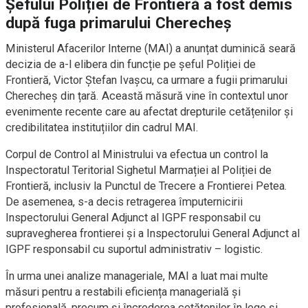
Șefului Poliției de Frontieră a fost demis
după fuga primarului Cherecheș
Ministerul Afacerilor Interne (MAI) a anunțat duminică seară
decizia de a-l elibera din funcție pe șeful Poliției de
Frontieră, Victor Ștefan Ivașcu, ca urmare a fugii primarului
Cherecheș din țară. Această măsură vine în contextul unor
evenimente recente care au afectat drepturile cetățenilor și
credibilitatea instituțiilor din cadrul MAI.
Corpul de Control al Ministrului va efectua un control la
Inspectoratul Teritorial Sighetul Marmației al Poliției de
Frontieră, inclusiv la Punctul de Trecere a Frontierei Petea.
De asemenea, s-a decis retragerea împuternicirii
Inspectorului General Adjunct al IGPF responsabil cu
supravegherea frontierei și a Inspectorului General Adjunct al
IGPF responsabil cu suportul administrativ – logistic.
În urma unei analize manageriale, MAI a luat mai multe
măsuri pentru a restabili eficiența managerială și
profesională, precum și încrederea cetățenilor în lege și