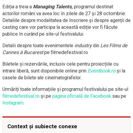
Ediția a treia a
Managing Talents,
programul destinat
actorilor români va avea loc în zilele de 27 și 28 octombrie.
Detaliile despre modalitatea de înscriere și despre agenții de
casting care vor participa la această ediție vor fi făcute
publice în curând pe site-ul festivalului.
Detalii despre toate evenimentele
industry
din
Les Films de
Cannes
à Bucarest
pe filmedefestival.ro
Biletele și rezervările, inclusiv cele pentru proiecțiile cu
intrare liberă, sunt disponibile online prin
Eventbook.ro
și la
casele de bilete ale cinematografelor.
Urmăriți toate informațiile și programul festivalului pe site-ul
filmedefestival.ro
și pe
pagina oficială de Facebook
sau pe
Instagram
.
Context și subiecte conexe