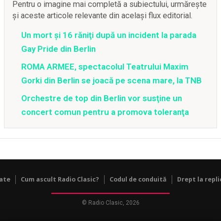
Pentru o imagine mai completă a subiectului, urmărește
și aceste articole relevante din același flux editorial.
Un mort şi 16 răniţi după un incident la parada
Gay Pride din Berlin
ROMA ARMEE, spectacolul Teatrului Maxim
Gorki din Berlin se joacă pe scena mare, la TNB
Orchestre de top din Berlin vor susţine un
concert comun pentru a promova toleranţa
tate
Cum ascult Radio Clasic?
Codul de conduită
Drept la repli
© Radio Clasic, 2026