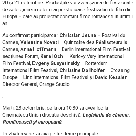
20 și 21 octombrie. Producțiile vor avea șansa de fi vizionate
de selecţionerii celor mai prestigioase festivaluri de film din
Europa – care au proiectat constant filme româneşti în ultimii
ani.
Au confirmat participarea :
Christian Jeune
– Festival de
Cannes,
Valentina Novati
– Quinzaine des Réalisateurs la
Cannes,
Anna Hoffmann
– Berlin International Film Festival
secțiunea Forum,
Karel Och
– Karlovy Vary International
Film Festival,
Evgeny Gusyatinskiy
– Rotterdam
International Film Festival,
Christine Dollholfer
– Crossing
Europe – Linz International Film Festival și
David Kessler
–
Director General, Orange Studio
.
Marți, 23 octombrie, de la ora 10:30 va avea loc la
Cinemateca Union discuția deschisă:
Legislația de cinema.
Românească și europeană
.
Dezbaterea se va axa pe trei teme principale: