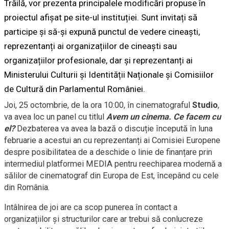
Trăilă, vor prezenta principalele modificări propuse în
proiectul afișat pe site-ul instituției. Sunt invitați să
participe și să-și expună punctul de vedere cineaști,
reprezentanți ai organizațiilor de cineaști sau
organizațiilor profesionale, dar și reprezentanți ai
Ministerului Culturii și Identității Naționale și Comisiilor
de Cultură din Parlamentul României.
Joi, 25 octombrie, de la ora 10:00, în cinematograful
Studio
,
va avea loc un panel cu titlul
Avem un cinema. Ce facem cu
el?
Dezbaterea va avea la bază o discuție începută în luna
februarie a acestui an cu reprezentanți ai Comisiei Europene
despre posibilitatea de a deschide o linie de finanțare prin
intermediul platformei MEDIA pentru reechiparea modernă a
sălilor de cinematograf din Europa de Est, începând cu cele
din România.
Intâlnirea de joi are ca scop punerea în contact a
organizațiilor și structurilor care ar trebui să conlucreze