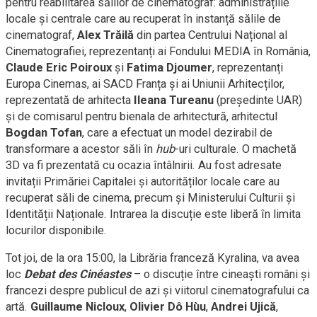
pentru reabilitarea sălilor de cinematograf: administrațiile
locale și centrale care au recuperat în instanță sălile de
cinematograf,
Alex Trăilă
din partea Centrului Național al
Cinematografiei, reprezentanți ai Fondului MEDIA în România,
Claude Eric Poiroux
și
Fatima Djoumer
, reprezentanți
Europa Cinemas, ai SACD Franța și ai Uniunii Arhitecților,
reprezentată de arhitecta
Ileana Tureanu
(președinte UAR)
și de comisarul pentru bienala de arhitectură, arhitectul
Bogdan Tofan
, care a efectuat un model dezirabil de
transformare a acestor săli în
hub
-uri culturale. O machetă
3D va fi prezentată cu ocazia întâlnirii. Au fost adresate
invitații Primăriei Capitalei și autorităților locale care au
recuperat săli de cinema, precum și Ministerului Culturii și
Identității Naționale. Intrarea la discuție este liberă în limita
locurilor disponibile.
Tot joi, de la ora 15:00, la Librăria franceză Kyralina, va avea
loc
Debat
des
Cinéastes
– o discuție între cineaști români și
francezi despre publicul de azi și viitorul cinematografului ca
artă.
Guillaume Nicloux
,
Olivier Dô Hùu
,
Andrei Ujică
,