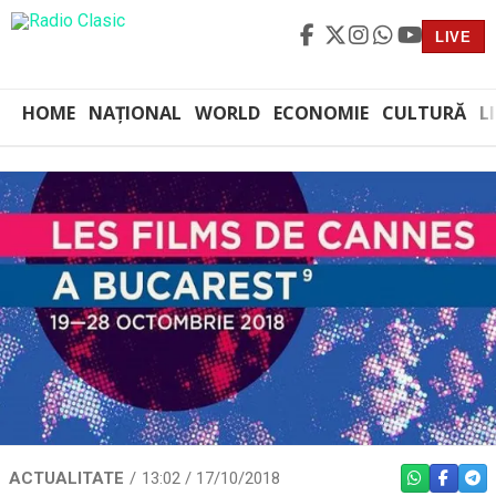
LIVE
HOME
NAȚIONAL
WORLD
ECONOMIE
CULTURĂ
L
ACTUALITATE
13:02 / 17/10/2018
WHATSAPP
FACEBO
TEL