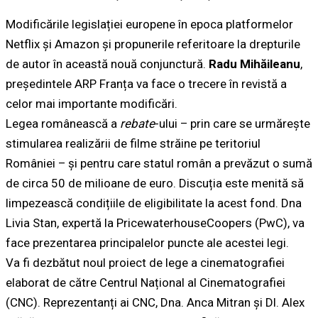
Modificările legislației europene în epoca platformelor
Netflix și Amazon și propunerile referitoare la drepturile
de autor în această nouă conjunctură.
Radu Mihăileanu
,
președintele ARP Franța va face o trecere în revistă a
celor mai importante modificări.
Legea românească a
rebate
-ului – prin care se urmărește
stimularea realizării de filme străine pe teritoriul
României – și pentru care statul român a prevăzut o sumă
de circa 50 de milioane de euro. Discuția este menită să
limpezească condițiile de eligibilitate la acest fond. Dna
Livia Stan, expertă la PricewaterhouseCoopers (PwC), va
face prezentarea principalelor puncte ale acestei legi.
Va fi dezbătut noul proiect de lege a cinematografiei
elaborat de către Centrul Național al Cinematografiei
(CNC). Reprezentanți ai CNC, Dna. Anca Mitran și Dl. Alex