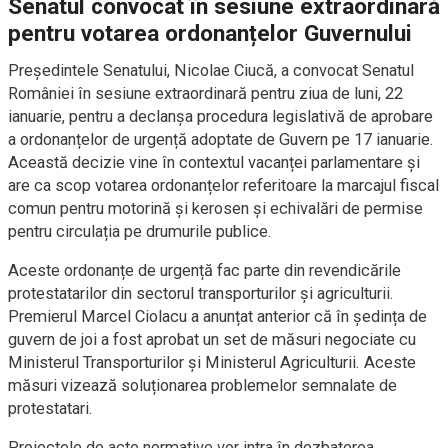
Senatul convocat în sesiune extraordinară
pentru votarea ordonanțelor Guvernului
Președintele Senatului, Nicolae Ciucă, a convocat Senatul
României în sesiune extraordinară pentru ziua de luni, 22
ianuarie, pentru a declanșa procedura legislativă de aprobare
a ordonanțelor de urgență adoptate de Guvern pe 17 ianuarie.
Această decizie vine în contextul vacanței parlamentare și
are ca scop votarea ordonanțelor referitoare la marcajul fiscal
comun pentru motorină și kerosen și echivalări de permise
pentru circulația pe drumurile publice.
Aceste ordonanțe de urgență fac parte din revendicările
protestatarilor din sectorul transporturilor și agriculturii.
Premierul Marcel Ciolacu a anunțat anterior că în ședința de
guvern de joi a fost aprobat un set de măsuri negociate cu
Ministerul Transporturilor și Ministerul Agriculturii. Aceste
măsuri vizează soluționarea problemelor semnalate de
protestatari.
Proiectele de acte normative vor intra în dezbaterea