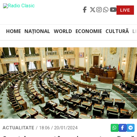
LIVE
HOME
NAȚIONAL
WORLD
ECONOMIE
CULTURĂ
L
ACTUALITATE
18:06 / 20/01/2024
WHATSAPP
FACEBO
TEL