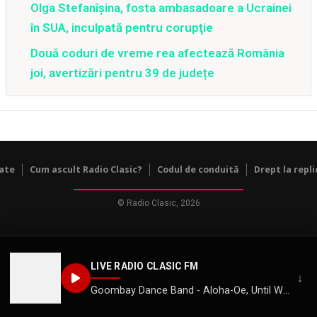
Olga Stefanîşina, fosta ambasadoare a Ucrainei
în SUA, inculpată pentru corupţie
Două coduri de vreme rea afectează România
joi, avertizări pentru 39 de județe
tate
Cum ascult Radio Clasic?
Codul de conduită
Drept la repli
© Radio Clasic, 2026
LIVE RADIO CLASIC FM
↓
Goombay Dance Band - Aloha-Oe, Until We Meet Again